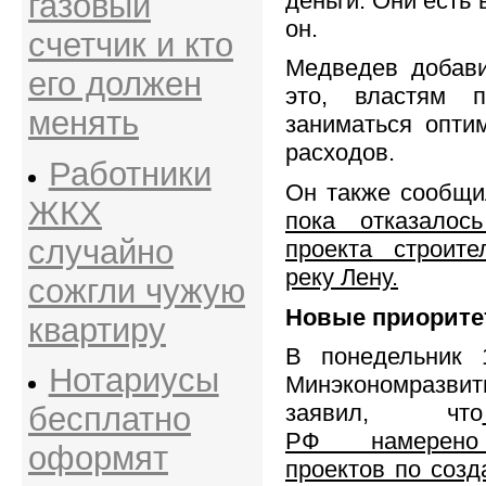
деньги. Они есть 
газовый
он.
счетчик и кто
Медведев добави
его должен
это, властям 
менять
заниматься опти
расходов.
Работники
Он также сообщи
ЖКХ
пока отказалос
случайно
проекта строите
реку Лену.
сожгли чужую
Новые приорит
квартиру
В понедельник 
Нотариусы
Минэкономразвит
заявил, что
бесплатно
РФ намерено
оформят
проектов по созд