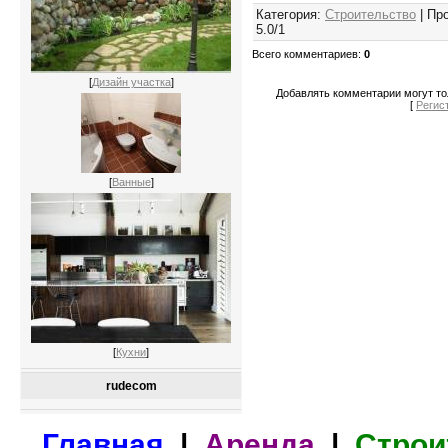
Категория
:
Строительство
|
Пр
5.0
/
1
Всего комментариев
:
0
[
Дизайн участка
]
Добавлять комментарии могут то
[
Регис
[
Ванные
]
[
Кухни
]
rudecom
Главная
|
Аренда
|
Строи