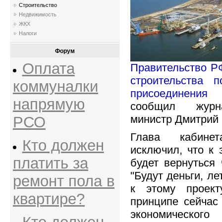
Строительство
Недвижимость
ЖКХ
Налоги
Форум
Оплата
Правительство РФ
строительства 
коммуналки
присоединения 
напрямую
сообщил журн
министр Дмитрий
РСО
Глава кабине
Кто должен
исключил, что к 
платить за
будет вернуться 
"Будут деньги, л
ремонт пола в
к этому проект
квартире?
принципе сейчас 
экономического