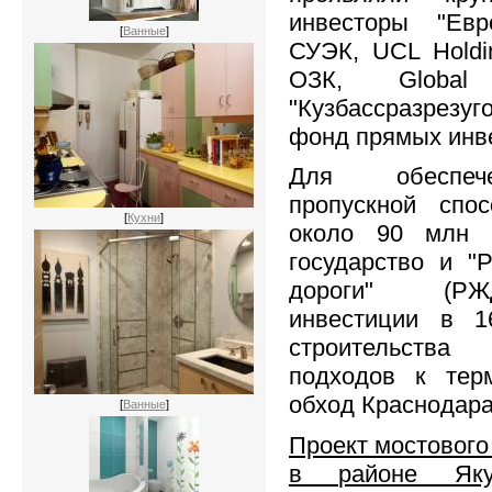
инвесторы "Евро
[
Ванные
]
СУЭК, UCL Holdin
ОЗК, Global 
"Кузбассразрез
фонд прямых инве
Для обеспеч
пропускной спо
[
Кухни
]
около 90 млн 
государство и "
дороги" (РЖ
инвестиции в 1
строительства
подходов к тер
обход Краснодара
[
Ванные
]
Проект мостового
в районе Яку