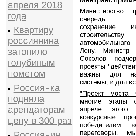
Минтранс проти
апреля 2018
Министерство 
года
очередь в
сохранение и
Квартиру
строительств
россиянина
автомобильного
затопило
Лену. Министр 
Соколов подче
голубиным
проекты "действи
пометом
важны для на
системы, и для вс
Россиянка
"Проект моста
подняла
многие этапы с
арендаторам
апреле этого 
конкурсные пр
цену в 300 раз
победителем в
переговоры. Мы
Россиянин