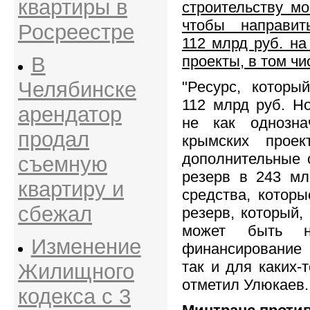
квартиры в
строительству мо
чтобы направит
Росреестре
112 млрд руб. на
В
проекты, в том ч
Челябинске
"Ресурс, которы
112 млрд руб. Н
арендатор
не как однозна
продал
крымских проек
дополнительные с
съемную
резерв в 243 мл
квартиру и
средства, которы
сбежал
резерв, который,
может быть н
Изменение
финансирование
так и для каких-т
Жилищного
отметил Улюкаев.
кодекса с 3