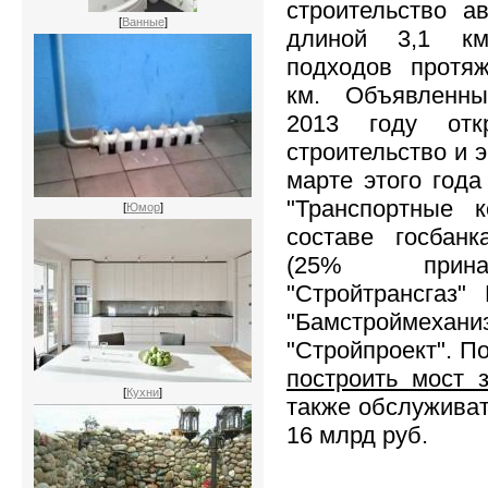
строительство а
[
Ванные
]
длиной 3,1 к
подходов протя
км. Объявленн
2013 году отк
строительство и 
марте этого года
"Транспортные к
[
Юмор
]
составе госбан
(25% прина
"Стройтрансгаз" 
"Бамстроймехани
"Стройпроект". П
построить мост 
[
Кухни
]
также обслуживат
16 млрд руб.