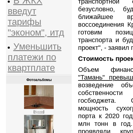
В ЖКХ
транспортной 
безусловно, бу
введут
ближайшее в
тарифы
воссоединения К
"эконом", итд
готовим пози
транспорта и бу
Уменьшить
проект", - заявил
платежи по
Стоимость прое
квартплате
Объем финанс
"Тамань" превыш
Фотоальбомы
возведение объ
собственност
госбюджета. 
мощность сухог
[
Кухни
]
порта к 2020 год
млн тонн в год.
проявляли кру