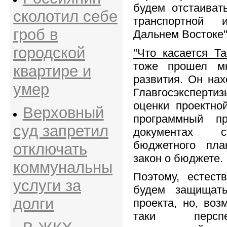
будем отстаиват
сколотил себе
транспортной 
гроб в
Дальнем Востоке",
городской
"Что касается Т
тоже прошел мн
квартире и
развития. Он нах
умер
Главгосэксперт
оценки проектно
Верховный
программный п
суд запретил
документах с
бюджетного пла
отключать
закон о бюджете.
коммунальны
Поэтому, естест
услуги за
будем защищать
долги
проекта, но, воз
таки перспе