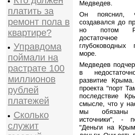
Кто должен
Медведев.
платить за
Он пояснил, 
ремонт пола в
создавался до п
но потом Ро
квартире?
достаточно
Управдома
глубоководных
море.
поймали на
Медведев подчерк
растрате 100
в недостаточ
миллионов
развитие Крыма.
проекта "порт Та
рублей
последствие К
платежей
смысле, что у на
мы обязаны 
Сколько
источники", - п
служит
"Деньги на Крым