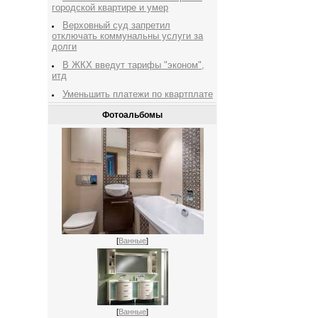
городской квартире и умер
Верховный суд запретил
отключать коммунальны услуги за
долги
В ЖКХ введут тарифы "эконом",
итд
Уменьшить платежи по квартплате
Фотоальбомы
[
Ванные
]
[
Ванные
]