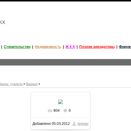
ЖКХ
|
Строительство
|
Недвижимость
|
Ж К Х
|
Плохие арендаторы
|
Форум
Ванны, туалеты
»
Ванные
»
804
0
В реальном размере
Добавлено
05.03.2012
regiser
550x417
/ 38.4Kb