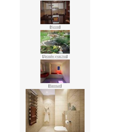
[
Кухни
]
[
Дизайн участка
]
[
Ванные
]