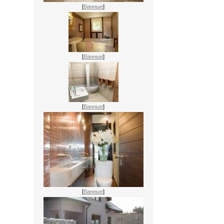
[
Ванные
]
[
Ванные
]
[
Ванные
]
[
Ванные
]