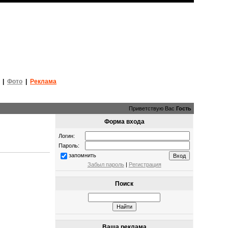
|
Фото
|
Реклама
Приветствую Вас
Гость
Форма входа
Логин:
Пароль:
запомнить
Забыл пароль
|
Регистрация
Поиск
Ваша реклама