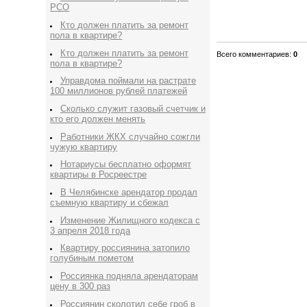
РСО
Кто должен платить за ремонт
пола в квартире?
Кто должен платить за ремонт
Всего комментариев
:
0
пола в квартире?
Управдома поймали на растрате
100 миллионов рублей платежей
Сколько служит газовый счетчик и
кто его должен менять
Работники ЖКХ случайно сожгли
чужую квартиру
Нотариусы бесплатно оформят
квартиры в Росреестре
В Челябинске арендатор продал
съемную квартиру и сбежал
Изменение Жилищного кодекса с
3 апреля 2018 года
Квартиру россиянина затопило
голубиным пометом
Россиянка подняла арендаторам
цену в 300 раз
Россиянин сколотил себе гроб в