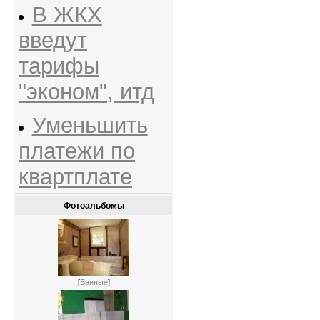
В ЖКХ
введут
тарифы
"эконом", итд
Уменьшить
платежи по
квартплате
Фотоальбомы
[
Ванные
]