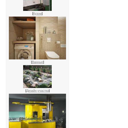
[
Кухни
]
[
Ванные
]
[
Дизайн участка
]