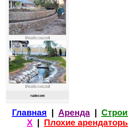
[
Дизайн участка
]
[
Дизайн участка
]
rudecom
Главная
|
Аренда
|
Строи
Х
|
Плохие арендатор