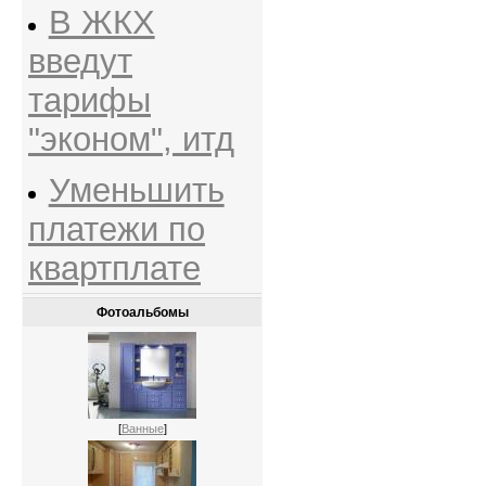
В ЖКХ
введут
тарифы
"эконом", итд
Уменьшить
платежи по
квартплате
Фотоальбомы
[
Ванные
]