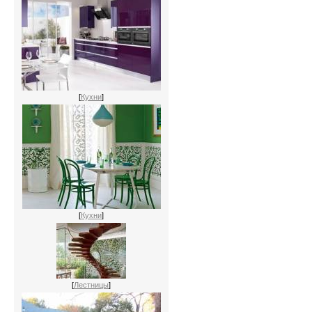
[
Кухни
]
[
Кухни
]
[
Лестницы
]