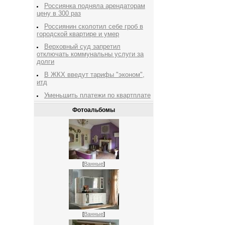
Россиянка подняла арендаторам
цену в 300 раз
Россиянин сколотил себе гроб в
городской квартире и умер
Верховный суд запретил
отключать коммунальны услуги за
долги
В ЖКХ введут тарифы "эконом",
итд
Уменьшить платежи по квартплате
Фотоальбомы
[
Ванные
]
[
Ванные
]