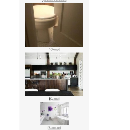
[
Дизайн участка
]
[
Юмор
]
[
Кухни
]
[
Ванные
]