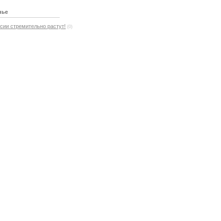
нье
ии стремительно растут!
(0)