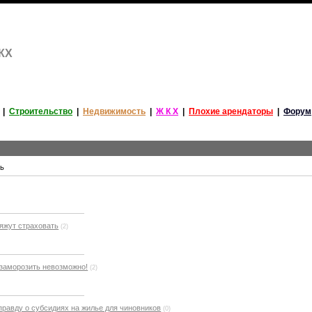
ЖКХ
|
Строительство
|
Недвижимость
|
Ж К Х
|
Плохие арендаторы
|
Форум
рь
яжут страховать
(2)
заморозить невозможно!
(2)
равду о субсидиях на жилье для чиновников
(0)