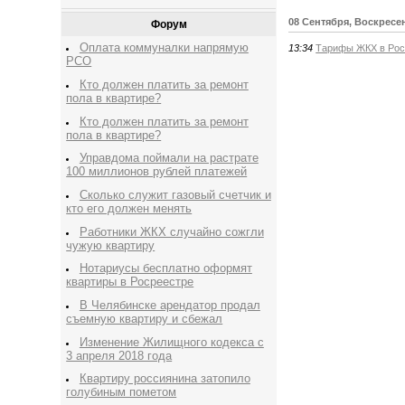
08 Сентября, Воскресе
Форум
Оплата коммуналки напрямую
13:34
Тарифы ЖКХ в Росс
РСО
Кто должен платить за ремонт
пола в квартире?
Кто должен платить за ремонт
пола в квартире?
Управдома поймали на растрате
100 миллионов рублей платежей
Сколько служит газовый счетчик и
кто его должен менять
Работники ЖКХ случайно сожгли
чужую квартиру
Нотариусы бесплатно оформят
квартиры в Росреестре
В Челябинске арендатор продал
съемную квартиру и сбежал
Изменение Жилищного кодекса с
3 апреля 2018 года
Квартиру россиянина затопило
голубиным пометом