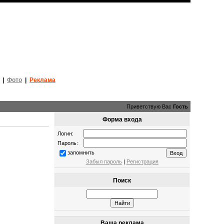
|
Фото
|
Реклама
Приветствую Вас
Гость
Форма входа
Логин:
Пароль:
запомнить
Забыл пароль
|
Регистрация
Поиск
Ваша реклама