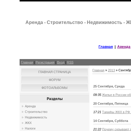
Аренда - Строительство - Недвижимость - 
Главная
|
Аренда
Главная
|
Регистрация
|
Вход
|
RSS
Главная
»
2013
»
Сентяб
ГЛАВНАЯ СТРАНИЦА
ФОРУМ
25 Сентября, Среда
ФОТОАЛЬБОМЫ
09:35
Жилье в России об
Разделы
20 Сентября, Пятница
Аренда
Строительство
17:21
Тарифы ЖКХ в РФ 
Недвижимость
14 Сентября, Суббота
ЖКХ
Налоги
21:22
Почему скрывают п