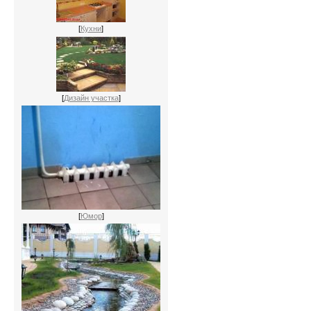
[
Кухни
]
[
Дизайн участка
]
[
Юмор
]