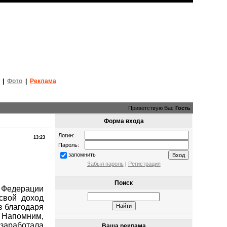
|
Фото
|
Реклама
Приветствую Вас
Гость
Форма входа
Логин:
13:23
Пароль:
запомнить
Забыл пароль
|
Регистрация
Поиск
едерации
свой доход
з благодаря
 Напомним,
заработала
Ваша реклама