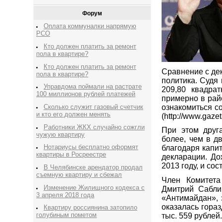
Форум
Оплата коммуналки напрямую
РСО
Кто должен платить за ремонт
пола в квартире?
Кто должен платить за ремонт
Сравнение с де
пола в квартире?
политика. Судя
Управдома поймали на растрате
209,80 квадра
100 миллионов рублей платежей
примерно в райо
ознакомиться с
Сколько служит газовый счетчик
и кто его должен менять
(http://www.gaze
Работники ЖКХ случайно сожгли
При этом друг
чужую квартиру
более, чем в дв
Нотариусы бесплатно оформят
благодаря капи
квартиры в Росреестре
декларации. До
2013 году, и сос
В Челябинске арендатор продал
съемную квартиру и сбежал
Член Комитета
Изменение Жилищного кодекса с
Дмитрий Сабли
3 апреля 2018 года
«Антимайдан», з
оказалась гора
Квартиру россиянина затопило
голубиным пометом
тыс. 559 рублей