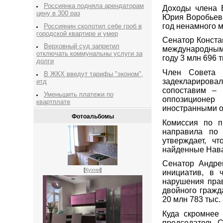
Россиянка подняла арендаторам
Доходы члена В
цену в 300 раз
Юрия Воробьева 
год ненамного 
Россиянин сколотил себе гроб в
городской квартире и умер
Сенатор Констан
Верховный суд запретил
международным 
отключать коммунальны услуги за
году 3 млн 696 т
долги
Член Совета 
В ЖКХ введут тарифы "эконом",
задекларировал
итд
сопоставим – 
Уменьшить платежи по
оппозиционер
квартплате
иностранными о
Фотоальбомы
Комиссия по п
направила по
утверждает, ч
найденные Нава
Сенатор Андре
[
Кухни
]
инициатив, в 
нарушения пра
двойного гражда
20 млн 783 тыс.
Куда скромнее
председатель 