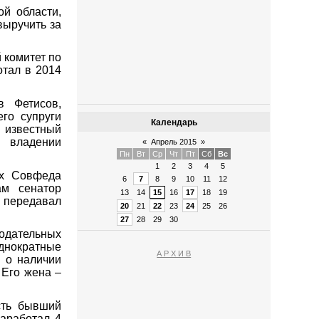
й области,
выручить за
 комитет по
отал в 2014
в Фетисов,
го супруги
Календарь
 известный
 владении
«
Апрель 2015
»
Пн
Вт
Ср
Чт
Пт
Сб
Вс
1
2
3
4
5
ах Совфеда
6
7
8
9
10
11
12
ам сенатор
13
14
15
16
17
18
19
 передавал
20
21
22
23
24
25
26
27
28
29
30
одательных
днократные
А Р Х И В
 о наличии
 Его жена –
сть бывший
аработал 4