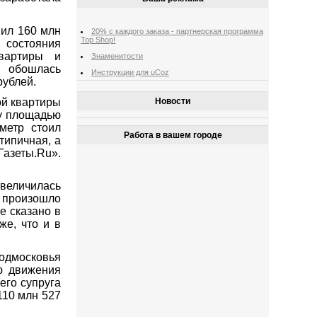
вил 160 млн
20% с каждого заказа - партнерская программа
Top Shop!
 состояния
вартиры и
Знаменитости
 обошлась
Инструкции для uCoz
рублей.
ой квартиры
Новости
ру площадью
метр стоил
Работа в вашем городе
типичная, а
Газеты.Ru».
величилась
о произошло
е сказано в
е, что и в
одмосковья
ю движения
его супруга
110 млн 527