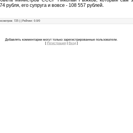
4 рубля, его супруга и вовсе - 108 557 рублей.
росмотров
: 725 | |
Рейтинг
:
0.0
/
0
Добавлять комментарии могут только зарегистрированные пользователи.
[
Регистрация
|
Вход
]