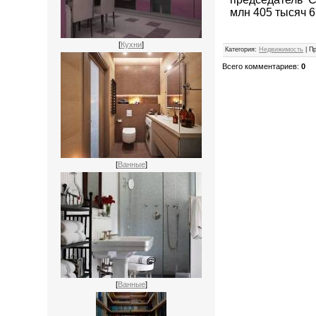
млн 405 тысяч 67
[
Кухни
]
Категория
:
Недвижимость
|
П
Всего комментариев
:
0
[
Ванные
]
[
Ванные
]