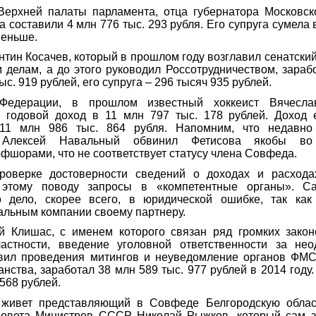
ерхней палаты парламента, отца губернатора Московско
составили 4 млн 776 тыс. 293 рубля. Его супруга сумела 
меньше.
тин Косачев, который в прошлом году возглавил сенатский
делам, а до этого руководил Россотрудничеством, зараб
ыс. 919 рублей, его супруга – 296 тысяч 935 рублей.
Федерации, в прошлом известный хоккеист Вячесла
 годовой доход в 11 млн 797 тыс. 178 рублей. Доход е
11 млн 986 тыс. 864 рубля. Напомним, что недавно
 Алексей Навальный обвинил Фетисова якобы во
фшорами, что не соответствует статусу члена Совфеда.
роверке достоверности сведений о доходах и расход
 этому поводу запросы в «компетентные органы». С
то дело, скорее всего, в юридической ошибке, так как
льным компании своему партнеру.
й Клишас, с именем которого связан ряд громких закон
частности, введение уголовной ответственности за нео
вил проведения митингов и неуведомление органов ФМС
нства, заработал 38 млн 589 тыс. 977 рублей в 2014 году.
 568 рублей.
 живет представляющий в Совфеде Белгородскую обла
Совета Министров СССР Николай Рыжков, который сам з