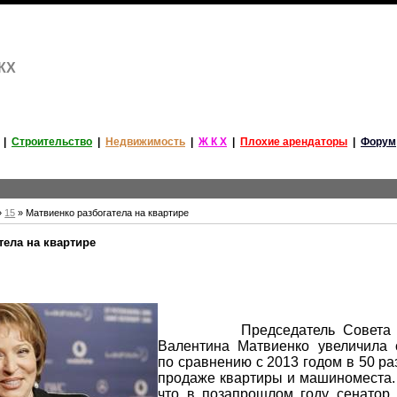
ЖКХ
|
Строительство
|
Недвижимость
|
Ж К Х
|
Плохие арендаторы
|
Форум
»
15
» Матвиенко разбогатела на квартире
тела на квартире
Председатель Совета Ф
Валентина Матвиенко увеличила 
по сравнению с 2013 годом в 50 ра
продаже квартиры и машиноместа.
что в позапрошлом году сенатор 