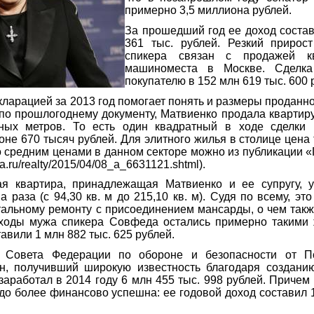
примерно 3,5 миллиона рублей.
За прошедший год ее доход соста
361 тыс. рублей. Резкий прирост
спикера связан с продажей к
машиноместа в Москве. Сделка
покупателю в 152 млн 619 тыс. 600 
кларацией за 2013 год помогает понять и размеры проданн
 по прошлогоднему документу, Матвиенко продала кварти
тных метров. То есть один квадратный в ходе сделки 
не 670 тысяч рублей. Для элитного жилья в столице цена 
о средним ценами в данном секторе можно из публикации «
ta.ru/realty/2015/04/08_a_6631121.shtml).
ая квартира, принадлежащая Матвиенко и ее супругу, у
а раза (с 94,30 кв. м до 215,10 кв. м). Судя по всему, эт
тальному ремонту с присоединением мансарды, о чем такж
ходы мужа спикера Совфеда остались примерно такими ж
тавили 1 млн 882 тыс. 625 рублей.
 Совета Федерации по обороне и безопасности от П
н, получивший широкую известность благодаря создани
аработал в 2014 году 6 млн 455 тыс. 998 рублей. Причем 
здо более финансово успешна: ее годовой доход составил 
.