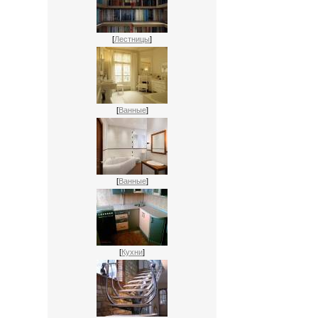
[
Лестницы
]
[
Ванные
]
[
Ванные
]
[
Кухни
]