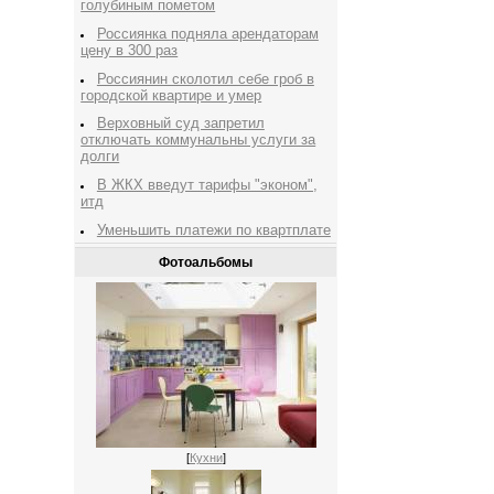
голубиным пометом
Россиянка подняла арендаторам
цену в 300 раз
Россиянин сколотил себе гроб в
городской квартире и умер
Верховный суд запретил
отключать коммунальны услуги за
долги
В ЖКХ введут тарифы "эконом",
итд
Уменьшить платежи по квартплате
Фотоальбомы
[
Кухни
]