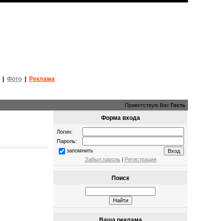
|
Фото
|
Реклама
Приветствую Вас
Гость
Форма входа
Логин:
Пароль:
запомнить
Забыл пароль
|
Регистрация
Поиск
Ваша реклама