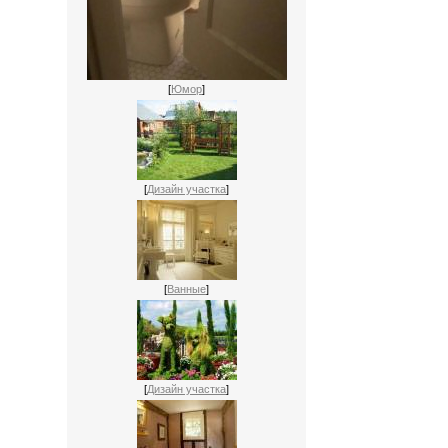
[
Юмор
]
[
Дизайн участка
]
[
Ванные
]
[
Дизайн участка
]