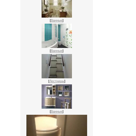
[
Ванные
]
[
Ванные
]
[
Лестницы
]
[
Ванные
]