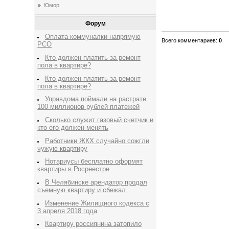
Юмор
Форум
Оплата коммуналки напрямую
Всего комментариев
:
0
РСО
Кто должен платить за ремонт
пола в квартире?
Кто должен платить за ремонт
пола в квартире?
Управдома поймали на растрате
100 миллионов рублей платежей
Сколько служит газовый счетчик и
кто его должен менять
Работники ЖКХ случайно сожгли
чужую квартиру
Нотариусы бесплатно оформят
квартиры в Росреестре
В Челябинске арендатор продал
съемную квартиру и сбежал
Изменение Жилищного кодекса с
3 апреля 2018 года
Квартиру россиянина затопило