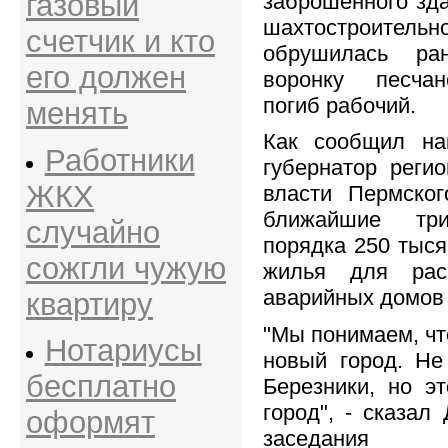
газовый
заброшенного зда
шахтостроител
счетчик и кто
обрушилась ра
его должен
воронку песчан
погиб рабочий.
менять
Как сообщил на
Работники
губернатор регио
ЖКХ
власти Пермско
ближайшие тр
случайно
порядка 250 тыся
сожгли чужую
жилья для рас
аварийных домов 
квартиру
"Мы понимаем, чт
Нотариусы
новый город. Не
бесплатно
Березники, но э
город", - сказал
оформят
заседания пр