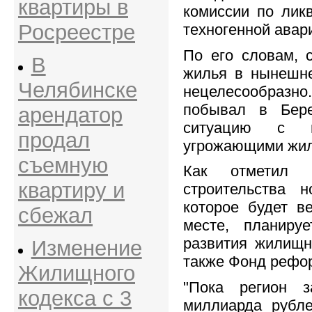
квартиры в
комиссии по лик
Росреестре
техногенной авар
По его словам, с
В
жилья в нынешне
Челябинске
нецелесообразно.
побывал в Бере
арендатор
ситуацию с п
продал
угрожающими жи
съемную
Как отметил в
квартиру и
строительства н
которое будет в
сбежал
месте, планиру
развития жилищно
Изменение
также Фонд рефо
Жилищного
"Пока регион з
кодекса с 3
миллиарда рубл