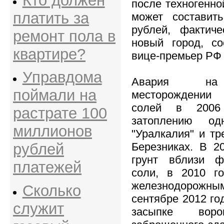
Кто должен
после техногенно
платить за
может составит
рублей, фактиче
ремонт пола в
новый город, с
квартире?
вице-премьер РФ 
Управдома
Авария на 
поймали на
месторождении 
солей в 2006
растрате 100
затоплению од
миллионов
"Уралкалия" и тр
Березниках. В 2
рублей
грунт вблизи ф
платежей
соли, в 2010 г
железнодоро
Сколько
сентябре 2012 го
служит
засыпке вор