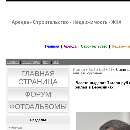
Аренда - Строительство - Недвижимость - ЖКХ
Главная
|
Аренда
|
Строительство
|
Недвижим
Главная
|
Регистрация
|
Вход
|
RSS
Главная
»
2013
»
Май
»
24
» Власти вы
ГЛАВНАЯ
жилья в Березниках
СТРАНИЦА
Власти выделят 3 млрд руб 
жилья в Березниках
ФОРУМ
ФОТОАЛЬБОМЫ
Разделы
Аренда