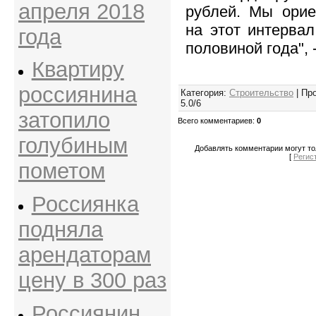
апреля 2018
рублей. Мы орие
на этот интерва
года
половиной года", 
Квартиру
россиянина
Категория
:
Строительство
|
Пр
5.0
/
6
затопило
Всего комментариев
:
0
голубиным
Добавлять комментарии могут то
[
Регис
пометом
Россиянка
подняла
арендаторам
цену в 300 раз
Россиянин