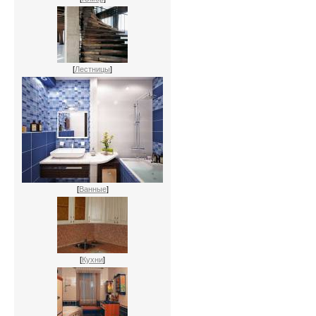
[
Лестницы
]
[
Ванные
]
[
Кухни
]