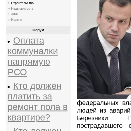
Строительство
Недвижимость
ЖКХ
Налоги
Форум
Оплата
коммуналки
напрямую
РСО
Кто должен
платить за
федеральных вла
ремонт пола в
людей из аварий
квартире?
Березники П
пострадавшего 