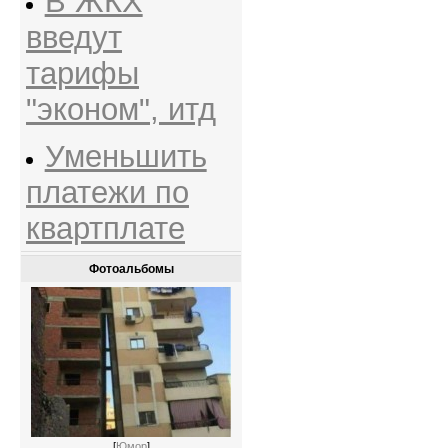
В ЖКХ
введут
тарифы
"эконом", итд
Уменьшить
платежи по
квартплате
Фотоальбомы
[
Юмор
]