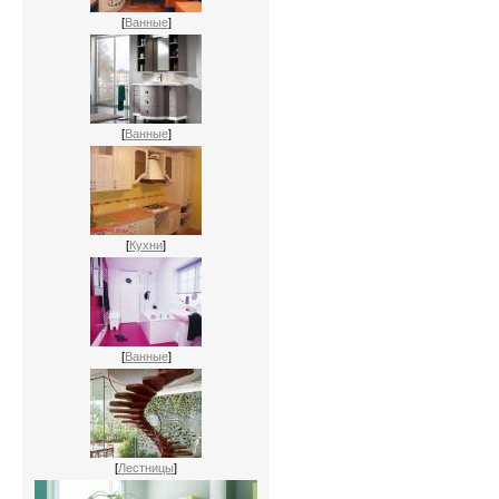
[
Ванные
]
[
Ванные
]
[
Кухни
]
[
Ванные
]
[
Лестницы
]