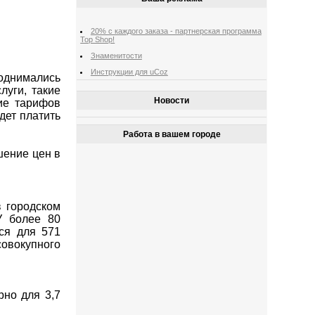
20% с каждого заказа - партнерская программа
Top Shop!
Знаменитости
Инструкции для uCoz
однимались
уги, такие
Новости
ие тарифов
дет платить
Работа в вашем городе
шение цен в
 городском
У более 80
ся для 571
совокупного
рно для 3,7