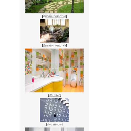
[
Дизайн участка
]
[
Дизайн участка
]
[
Ванные
]
[
Лестницы
]