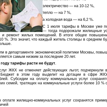
электричество — на 10-12 %,
тепло — на 7 %,
а холодная вода — на 6,2 %.
С 1 июля тарифы в Москве уже п
— тогда подорожали жилищные усл
е и ремонт жилых помещений. В итоге общее повышен
10 %. Это значит, что каждый житель столицы в среднем бу
больше.
или в департаменте экономической политики Москвы, повы
ляется самым низким за последние 20 лет.
 году тарифы расти не будут
.
луг ЖКХ не отменяет действующих льгот, подчеркнули в
. Бюджет в этом году выделит на дотации в сфре ЖК
блей. Субсидии на оплату коммунальных услуг сохранят
ких семей, тратящих на коммунальные услуги более 10 % 
о оплате жилищно-коммунальных услуг сохранятся приме
вичей