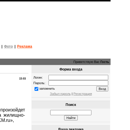
|
Фото
|
Реклама
Приветствую Вас
Гость
Форма входа
Логин:
15:03
Пароль:
запомнить
Забыл пароль
|
Регистрация
Поиск
произойдет
а жилищно-
KM.ru»,
Ваша реклама