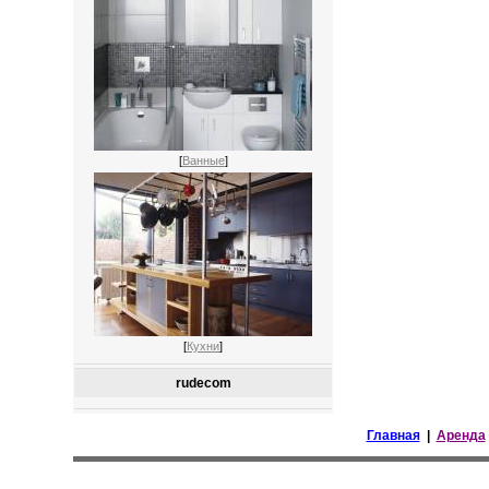
[
Ванные
]
[
Кухни
]
rudecom
Главная
|
Аренда