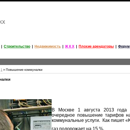
ЖКХ
|
Строительство
|
Недвижимость
|
Ж К Х
|
Плохие арендаторы
|
Форум
1
» Повышение коммуналки
налки
В Москве 1 августа 2013 года 
очередное повышение тарифов н
коммунальные услуги.
Как пишет «
газ подорожает на 15 %,