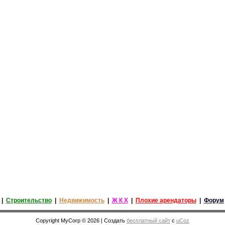
|
Строительство
|
Недвижимость
|
Ж К Х
|
Плохие арендаторы
|
Форум
Copyright MyCorp © 2026
|
Создать
бесплатный сайт
с
uCoz