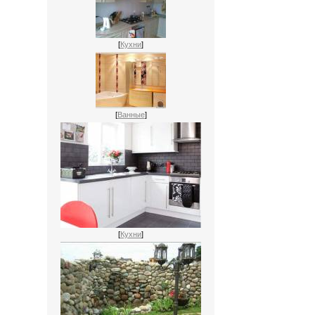
[
Кухни
]
[
Ванные
]
[
Кухни
]