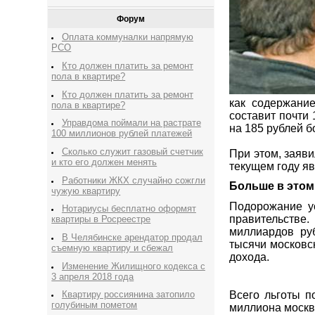
Форум
Оплата коммуналки напрямую
РСО
Кто должен платить за ремонт
пола в квартире?
Кто должен платить за ремонт
как содержани
пола в квартире?
составит почти 
Управдома поймали на растрате
на 185 рублей 
100 миллионов рублей платежей
Сколько служит газовый счетчик
При этом, заяв
и кто его должен менять
текущем году яв
Работники ЖКХ случайно сожгли
Больше в этом
чужую квартиру
Подорожание ус
Нотариусы бесплатно оформят
правительстве
квартиры в Росреестре
миллиардов ру
В Челябинске арендатор продал
тысячи московс
съемную квартиру и сбежал
дохода.
Изменение Жилищного кодекса с
3 апреля 2018 года
Всего льготы п
Квартиру россиянина затопило
голубиным пометом
миллиона моск