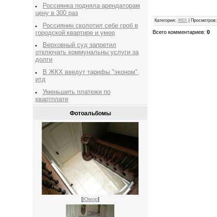
Россиянка подняла арендаторам
цену в 300 раз
Категория
:
ЖКХ
|
Просмотров
Россиянин сколотил себе гроб в
городской квартире и умер
Всего комментариев
:
0
Верховный суд запретил
отключать коммунальны услуги за
долги
В ЖКХ введут тарифы "эконом",
итд
Уменьшить платежи по
квартплате
Фотоальбомы
[
Юмор
]