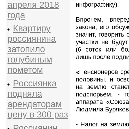
апреля 2018
инфографику).
года
Впрочем, впере
закона, его обсу
Квартиру
значит, говорить 
россиянина
участки не будут
затопило
(6 соток или бо
лишь после подпи
голубиным
пометом
«Пенсионеров ср
половины, и осв
Россиянка
на землю стане
подняла
подспорьем, - г
аппарата «Союза
арендаторам
Людмила Буряков
цену в 300 раз
- Налог на землю
Россиянин