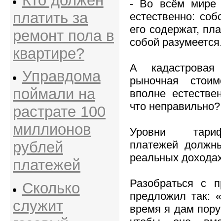
Кто должен
- Во всём мире 
платить за
естественно: соб
его содержат, пл
ремонт пола в
собой разумеется
квартире?
А кадаст­рова
Управдома
рыночная стои
поймали на
вполне естестве
что неправильно
растрате 100
миллионов
Уровни тари
платежей должн
рублей
реальных доходах
платежей
Разобраться с п
Сколько
предложил так: 
служит
время я дам пору