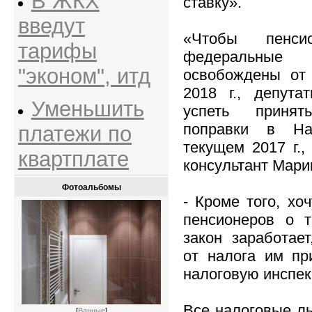
В ЖКХ
ставку».
введут
«Чтобы пенс
тарифы
федеральные
"эконом", итд
освобождены от
2018 г., депут
Уменьшить
успеть принят
поправки в На
платежи по
текущем 2017 г.,
квартплате
консультант Мар
Фотоальбомы
- Кроме того, хо
пенсионеров о т
закон заработае
от налога им пр
налоговую инспе
Все налоговые ль
[
Ванные
]