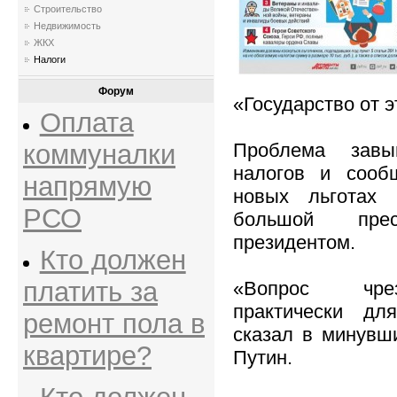
Строительство
Недвижимость
ЖКХ
Налоги
Форум
«Государство от э
Оплата
Проблема завы
коммуналки
налогов и сооб
напрямую
новых льготах
РСО
большой прес
президентом.
Кто должен
платить за
«Вопрос чре
практически дл
ремонт пола в
сказал в минувш
квартире?
Путин.