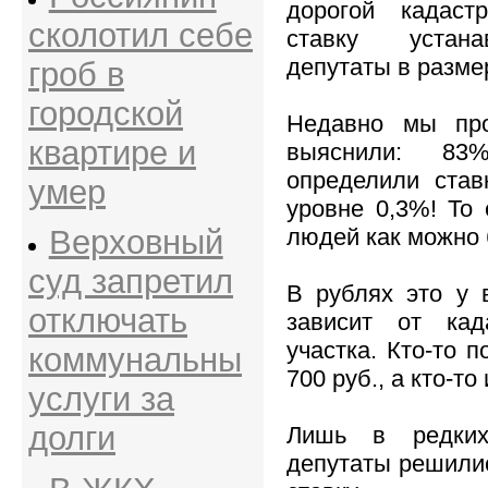
дорогой кадаст
сколотил себе
ставку устан
депутаты в размер
гроб в
городской
Недавно мы про
квартире и
выяснили: 83%
определили став
умер
уровне 0,3%! То 
людей как можно
Верховный
суд запретил
В рублях это у в
отключать
зависит от кад
участка. Кто-то 
коммунальны
700 руб., а кто-то
услуги за
долги
Лишь в редких
депутаты решилис