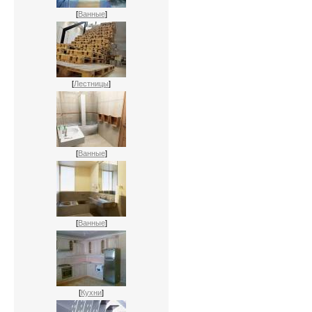
[
Ванные
]
[
Лестницы
]
[
Ванные
]
[
Ванные
]
[
Кухни
]