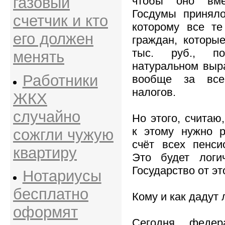
газовый
чтобы оно вме
Госдумы приняло
счетчик и кто
которому все те
его должен
граждан, которы
тыс. руб., п
менять
натуральном выр
Работники
вообще за все
налогов.
ЖКХ
случайно
Но этого, считаю
к этому нужно р
сожгли чужую
счёт всех пенси
квартиру
Это будет логи
Государство от эт
Нотариусы
бесплатно
Кому и как дадут 
оформят
Сегодня федер