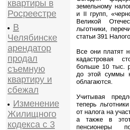
квартиры в
земельному нало
Росреестре
и II групп, «чер
Великой Отече
В
льготники, переч
Челябинске
статьи 391 Налог
арендатор
Все они платят н
продал
кадастровая с
больше 10 тыс. р
съемную
до этой суммы 
квартиру и
облагаются.
сбежал
Учитывая предл
Изменение
теперь льготник
от налога на учас
Жилищного
а также в этот
кодекса с 3
пенсионеры п