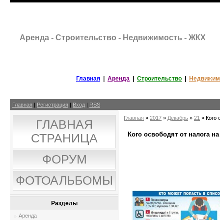
Аренда - Строительство - Недвижимость - ЖКХ
Главная
|
Аренда
|
Строительство
|
Недвижим
Главная
|
Регистрация
|
Вход
|
RSS
Главная
»
2017
»
Декабрь
»
21
» Кого 
ГЛАВНАЯ
Кого освободят от налога н
СТРАНИЦА
ФОРУМ
ФОТОАЛЬБОМЫ
Разделы
Аренда