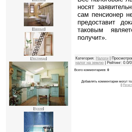
носят заявительн
сам пенсионер не
предоставит док
таковым являе
[
Ванные
]
получит».
Категория
:
Налоги
|
Просмотро
[
Лестницы
]
налог на землю
|
Рейтинг
:
0.0
/
0
Всего комментариев
:
0
Добавлять комментарии могут то
[
Регис
[
Кухни
]