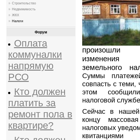
Строительство
Недвижимость
ЖКХ
Налоги
Форум
Оплата
произошли 
коммуналки
изменения 
напрямую
земельного на
РСО
Суммы платеже
совпасть с теми,
Кто должен
этом сообщил
налоговой службе
платить за
Сейчас в нашей
ремонт пола в
концу массова
квартире?
налоговых уведо
квитанция