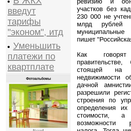
В ЖКХ
ревизию и об
участков без ка
введут
230 000 не учтен
тарифы
млрд рублей 
"эконом", итд
муниципальные
пишет "Российская
Уменьшить
Как говоря
платежи по
правительстве,
квартплате
стоящей на 
недвижимости о
Фотоальбомы
дачной амнисти
разрешили регис
строения по уп
определения их 
стоимости, 
возможности р
налога. Тогда ч
[
Кухни
]