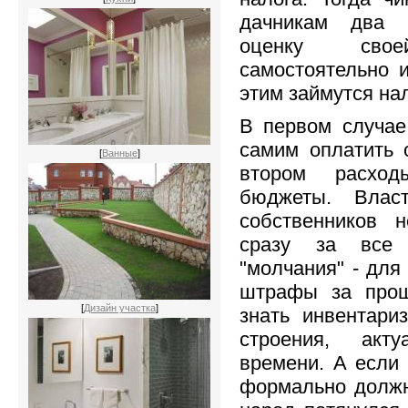
дачникам два в
оценку свое
самостоятельно и
этим займутся на
В первом случа
самим оплатить с
[
Ванные
]
втором расхо
бюджеты. Влас
собственников н
сразу за все
"молчания" - для
штрафы за прош
[
Дизайн участка
]
знать инвентари
строения, акт
времени. А если 
формально должн