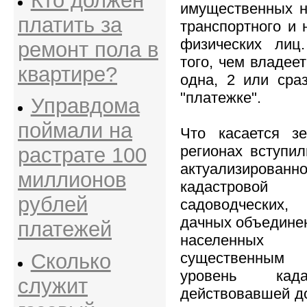
Кто должен
имущественных на
платить за
транспортного и 
физических лиц
ремонт пола в
того, чем владее
квартире?
одна, 2 или сра
"платежке".
Управдома
поймали на
Что касается з
регионах вступил
растрате 100
актуализированн
миллионов
кадастровой 
рублей
садоводческих,
дачных объединен
платежей
населенных
Сколько
существенным 
уровень када
служит
действовавшей до