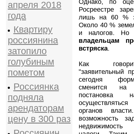
Однако, по оц
апреля 2018
Росреестре заре
года
лишь на 60 % з
Около 40 % земел
Квартиру
и налогов. Но 
россиянина
владельцам пр
встряска
.
затопило
голубиным
Как говори
пометом
"заявительный п
сегодня форм
Россиянка
сменится на 
постановка 
подняла
осуществлять
арендаторам
органов власт
цену в 300 раз
возможность за
недвижимость 
Россиянин
налоги. Таким