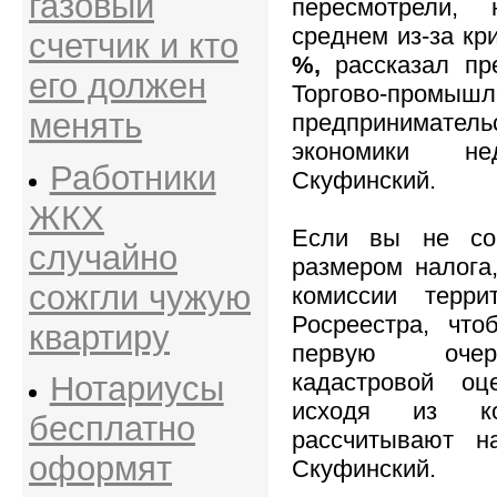
газовый
пересмотрели,
среднем из-за кр
счетчик и кто
%,
рассказал пре
его должен
Торгово-промы
менять
предпринимат
экономики не
Работники
Скуфинский.
ЖКХ
Если вы не со
случайно
размером налога
сожгли чужую
комиссии терри
Росреестра, что
квартиру
первую очер
кадастровой оц
Нотариусы
исходя из ко
бесплатно
рассчитывают на
оформят
Скуфинский.