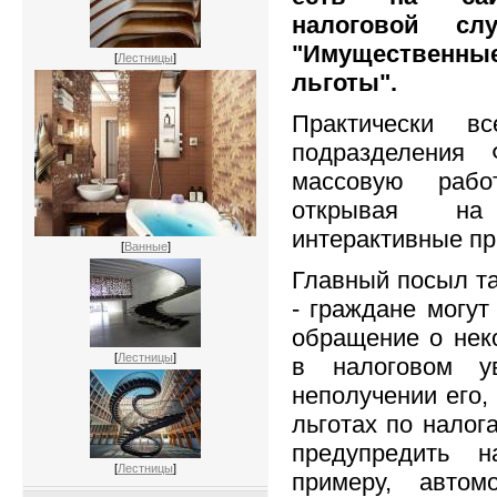
налоговой с
"Имущественные
[
Лестницы
]
льготы".
Практически вс
подразделения
массовую рабо
открывая на
интерактивные п
[
Ванные
]
Главный посыл та
- граждане могут
обращение о нек
[
Лестницы
]
в налоговом у
неполучении его,
льготах по налог
предупредить н
[
Лестницы
]
примеру, автом