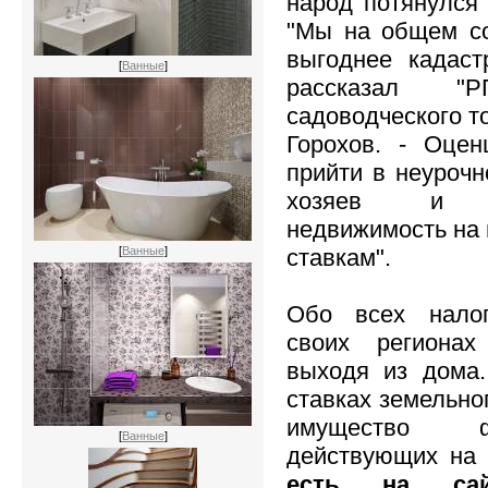
народ потянулся 
"Мы на общем со
выгоднее кадаст
[
Ванные
]
рассказал "Р
садоводческого т
Горохов. - Оце
прийти в неурочн
хозяев и ин
недвижимость на 
ставкам".
[
Ванные
]
Обо всех нало
своих региона
выходя из дома
ставках земельно
имущество ф
[
Ванные
]
действующих на 
есть на сай