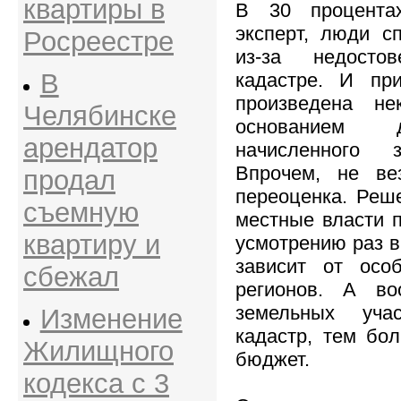
квартиры в
В 30 процентах
эксперт, люди с
Росреестре
из-за недост
В
кадастре. И при
произведена нек
Челябинске
основанием 
арендатор
начисленного з
Впрочем, не ве
продал
переоценка. Реш
съемную
местные власти 
квартиру и
усмотрению раз в 
зависит от осо
сбежал
регионов. А в
земельных уча
Изменение
кадастр, тем бо
Жилищного
бюджет.
кодекса с 3