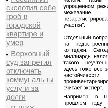
упрощенном режи
сколотил себе
межевание 
гроб в
незарегистрир
городской
участки".
квартире и
Отдельный вопрос
умер
на недостроен
коттеджи. Сего
Верховный
миллиарды налог
суд запретил
такого неучтен
здесь тоже все з
отключать
настойчивости
коммунальны
проинвентаризиро
услуги за
считает эксперт.
долги
Например, в П
прошлом году 