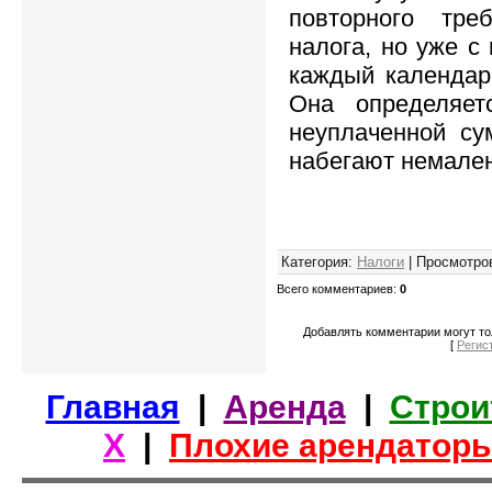
повторного тре
налога, но уже с
каждый календар
Она определяет
неуплаченной су
набегают немален
Категория
:
Налоги
|
Просмотро
Всего комментариев
:
0
Добавлять комментарии могут то
[
Регис
Главная
|
Аренда
|
Строи
Х
|
Плохие арендатор