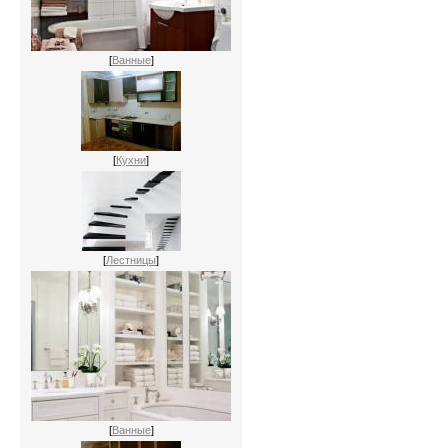
[
Ванные
]
[
Кухни
]
[
Лестницы
]
[
Ванные
]