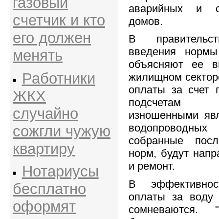
газовый
аварийных и с
счетчик и кто
домов.
его должен
В правительст
введения нормы
менять
объясняют ее в
Работники
жилищном сектор
оплаты за счет 
ЖКХ
подсчетам 
случайно
изношенными яв
водопроводны
сожгли чужую
собранные пос
квартиру
норм, будут напр
и ремонт.
Нотариусы
В эффективно
бесплатно
оплаты за воду 
оформят
сомневаются. "