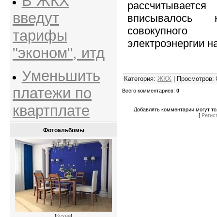
В ЖКХ
рассчитывается
введут
вписывалось
совокупног
тарифы
электроэнергии н
"эконом", итд
Уменьшить
Категория
:
ЖКХ
|
Просмотров
:
платежи по
Всего комментариев
:
0
квартплате
Добавлять комментарии могут то
[
Регис
Фотоальбомы
[
Кухни
]