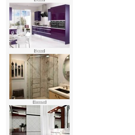
[
Кухни
]
[
Ванные
]