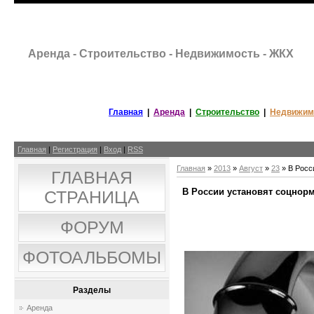
Аренда - Строительство - Недвижимость - ЖКХ
Главная
|
Аренда
|
Строительство
|
Недвижим
Главная
|
Регистрация
|
Вход
|
RSS
Главная
»
2013
»
Август
»
23
» В Росс
ГЛАВНАЯ
В России установят соцнорм
СТРАНИЦА
ФОРУМ
ФОТОАЛЬБОМЫ
Разделы
Аренда