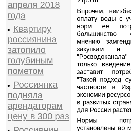
Утро.ru.
апреля 2018
Впрочем, неизбе
года
оплату воды с у
норм ее потр
Квартиру
большинство 
россиянина
мнению замгенд
затопило
закупкам и т
"Росводоканала
голубиным
только введени
пометом
заставит потре
"Такой подход с
Россиянка
частности в Из
подняла
экономии ресурсо
в развитых стран
арендаторам
для России растет
цену в 300 раз
Нормы потр
установлены во м
Россиянин