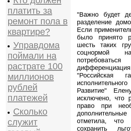
Кто должен
платить за
"Важно будет де
ремонт пола в
разделение домо
Если применитель
квартире?
было принято р
Управдома
шесть таких гр
соцнормой 
поймали на
потребовать
растрате 100
дифференциа
"Российская га
миллионов
исполнительного
рублей
Развитие" Еле
платежей
исключено, что 
право при необ
Сколько
дополнительные 
служит
отметила, что 
сохранить ль