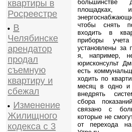
квартиры в
большинстве
площадках, и
Росреестре
энергоснабжаю
чтобы снять п
В
входить в ква
Челябинске
приборы уче
арендатор
установлены за 
я, например, н
продал
юрисконсульт Дм
съемную
есть коммунальщ
ходить по кварт
квартиру и
месяц в одно и
сбежал
внедрять систе
сбора показан
Изменение
связано с бол
Жилищного
которые не смогу
от перехода на
кодекса с 3