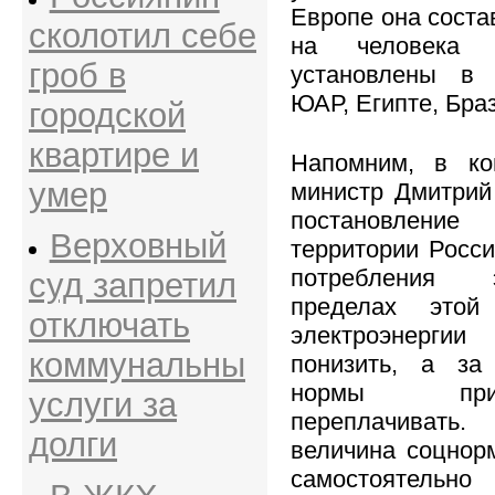
Европе она соста
сколотил себе
на человека
гроб в
установлены в 
ЮАР, Египте, Браз
городской
квартире и
Напомним, в ко
умер
министр Дмитрий
постановлени
Верховный
территории Росс
потребления 
суд запретил
пределах этой
отключать
электроэнерги
коммунальны
понизить, а за
нормы при
услуги за
переплачивать.
долги
величина соцнор
самостоятельно