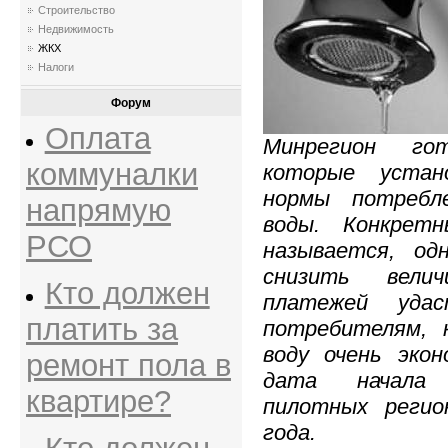
Строительство
Недвижимость
ЖКХ
Налоги
Форум
Оплата
Минрегион го
коммуналки
которые устан
нормы потребле
напрямую
воды. Конкрет
РСО
называется, од
снизить велич
Кто должен
платежей уда
платить за
потребителям, 
воду очень экон
ремонт пола в
дата начала
квартире?
пилотных регио
года.