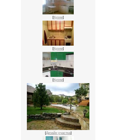
[
Кухни
]
[
Кухни
]
[
Кухни
]
[
Дизайн участка
]