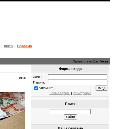
|
Фото
|
Реклама
Приветствую Вас
Гость
Форма входа
Логин:
09:05
Пароль:
запомнить
Забыл пароль
|
Регистрация
Поиск
Ваша реклама