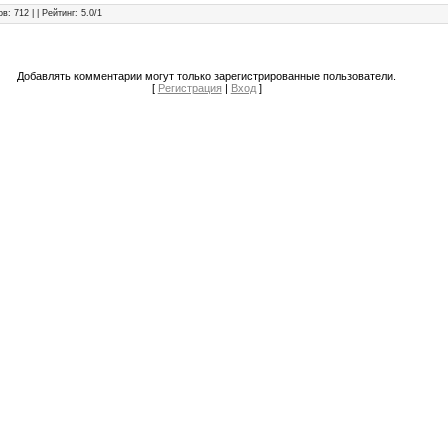
ов
: 712 | |
Рейтинг
:
5.0
/
1
Добавлять комментарии могут только зарегистрированные пользователи.
[
Регистрация
|
Вход
]