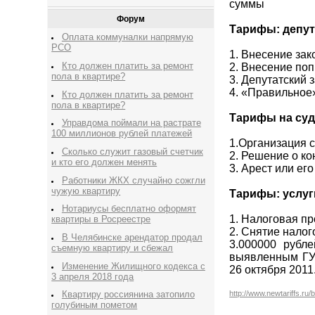
суммы
Форум
Тарифы: депут
Оплата коммуналки напрямую
РСО
1. Внесение зак
Кто должен платить за ремонт
2. Внесение поп
пола в квартире?
3. Депутатский з
4. «Правильное»
Кто должен платить за ремонт
пола в квартире?
Тарифы на суд
Управдома поймали на растрате
100 миллионов рублей платежей
1.Организация с
Сколько служит газовый счетчик
2. Решение о ко
и кто его должен менять
3. Арест или ег
Работники ЖКХ случайно сожгли
чужую квартиру
Тарифы: услуг
Нотариусы бесплатно оформят
1. Налоговая пр
квартиры в Росреестре
2. Снятие налог
В Челябинске арендатор продал
3.000000 рубл
съемную квартиру и сбежал
выявленным ГУ
Изменение Жилищного кодекса с
26 октября 2011
3 апреля 2018 года
http://www.newtariffs.ru/
Квартиру россиянина затопило
голубиным пометом