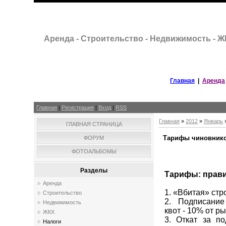
Аренда - Строительство - Недвижимость - 
Главная
|
Аренда
Главная
|
Регистрация
|
Вход
|
RSS
Главная
»
2012
»
Январь
ГЛАВНАЯ СТРАНИЦА
Тарифы чиновников
ФОРУМ
ФОТОАЛЬБОМЫ
Разделы
Тарифы: прави
Аренда
1. «Вбитая» стр
Строительство
2. Подписание
Недвижимость
квот - 10% от р
ЖКХ
3. Откат за по
Налоги