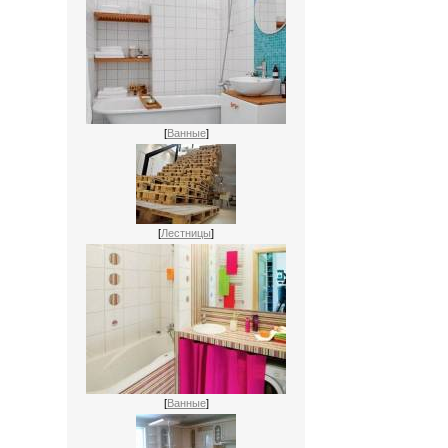
[
Ванные
]
[
Лестницы
]
[
Ванные
]