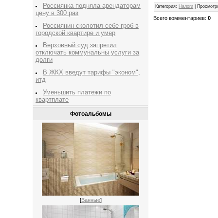
Россиянка подняла арендаторам
Категория
:
Налоги
|
Просмотр
цену в 300 раз
Всего комментариев
:
0
Россиянин сколотил себе гроб в
городской квартире и умер
Верховный суд запретил
отключать коммунальны услуги за
долги
В ЖКХ введут тарифы "эконом",
итд
Уменьшить платежи по
квартплате
Фотоальбомы
[
Ванные
]