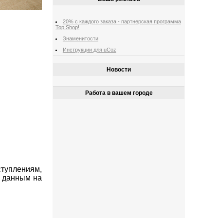
20% с каждого заказа - партнерская программа
Top Shop!
Знаменитости
Инструкции для uCoz
Новости
Работа в вашем городе
туплениям,
 данным на