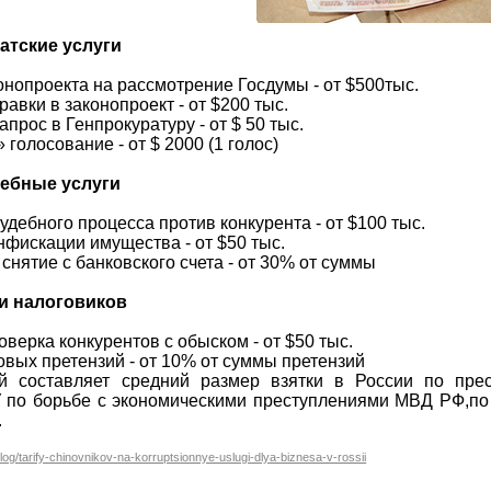
атские услуги
онопроекта на рассмотрение Госдумы - от $500тыс.
равки в законопроект - от $200 тыс.
апрос в Генпрокуратуру - от $ 50 тыс.
 голосование - от $ 2000 (1 голос)
ебные услуги
удебного процесса против конкурента - от $100 тыс.
нфискации имущества - от $50 тыс.
о снятие с банковского счета - от 30% от суммы
и налоговиков
оверка конкурентов с обыском - от $50 тыс.
овых претензий - от 10% от суммы претензий
ей составляет средний размер взятки в России по прес
 по борьбе с экономическими преступлениями МВД РФ,по
.
blog/tarify-chinovnikov-na-korruptsionnye-uslugi-dlya-biznesa-v-rossii