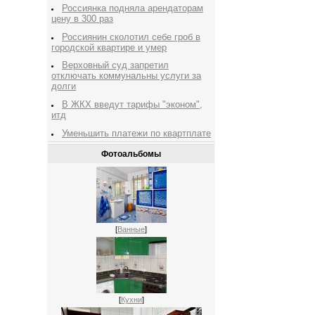
Россиянка подняла арендаторам
цену в 300 раз
Россиянин сколотил себе гроб в
городской квартире и умер
Верховный суд запретил
отключать коммунальны услуги за
долги
В ЖКХ введут тарифы "эконом",
итд
Уменьшить платежи по квартплате
Фотоальбомы
[
Ванные
]
[
Кухни
]