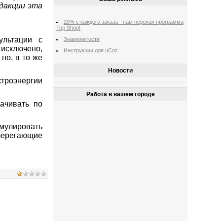
едакции эта
20% с каждого заказа - партнерская программа
Top Shop!
ультации с
Знаменитости
 исключено,
Инструкции для uCoz
 но, в то же
Новости
ктроэнергии
Работа в вашем городе
ачивать по
мулировать
берегающие