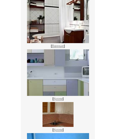
[
Ванные
]
[
Кухни
]
[
Кухни
]