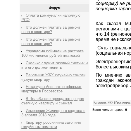
соцнорму) не р
Форум
соцнорма зарабо
Оплата коммуналки напрямую
РСО
Как сказал М.
Кто должен платить за ремонт
регионами с це
пола в квартире?
что 14 (регионо
время не исключ
Кто должен платить за ремонт
пола в квартире?
Суть социально
Управдома поймали на растрате
(социальная но
100 миллионов рублей платежей
Электроэнерги
Сколько служит газовый счетчик и
более высоким 
кто его должен менять
По мнению авт
Работники ЖКХ случайно сожгли
чужую квартиру
граждан эконо
электроприборы
Нотариусы бесплатно оформят
квартиры в Росреестре
В Челябинске арендатор продал
съемную квартиру и сбежал
Категория
:
ЖКХ
|
Просмотров
Всего комментариев
:
0
Изменение Жилищного кодекса с
3 апреля 2018 года
Квартиру россиянина затопило
голубиным пометом