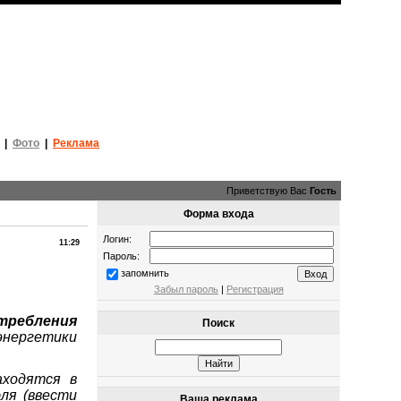
|
Фото
|
Реклама
Приветствую Вас
Гость
Форма входа
Логин:
11:29
Пароль:
запомнить
Забыл пароль
|
Регистрация
требления
Поиск
нергетики
аходятся в
ля (ввести
Ваша реклама