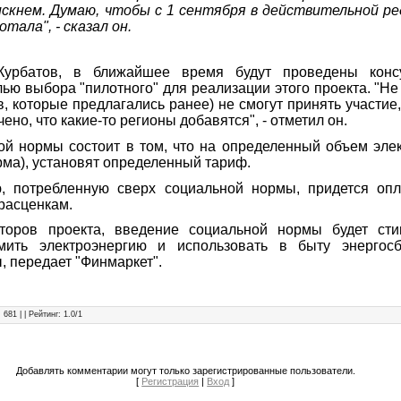
искнем. Думаю, чтобы с 1 сентября в действительной р
тала", - сказал он.
Курбатов, в ближайшее время будут проведены конс
лью выбора "пилотного" для реализации этого проекта. "Не
в, которые предлагались ранее) не смогут принять участие,
ено, что какие-то регионы добавятся", - отметил он.
й нормы состоит в том, что на определенный объем эле
рма), установят определенный тариф.
ю, потребленную сверх социальной нормы, придется опл
расценкам.
оров проекта, введение социальной нормы будет сти
мить электроэнергию и использовать в быту энергос
, передает "Финмаркет".
: 681 | |
Рейтинг
:
1.0
/
1
Добавлять комментарии могут только зарегистрированные пользователи.
[
Регистрация
|
Вход
]