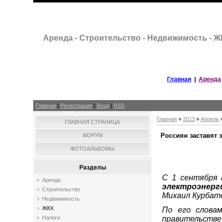
Аренда - Строительство - Недвижимость - 
Главная
|
Аренда
Главная
|
Регистрация
|
Вход
|
RSS
Главная
»
2013
»
Апрель
ГЛАВНАЯ СТРАНИЦА
Россиян заставят 
ФОРУМ
ФОТОАЛЬБОМЫ
Разделы
С 1 сентября
Аренда
электроэнерг
Строительство
Михаил Курбат
Недвижимость
ЖКХ
По его словам
правительстве
Налоги