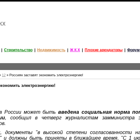
ЖКХ
|
Строительство
|
Недвижимость
|
Ж К Х
|
Плохие арендаторы
|
Форум
»
12
» Россиян заставят экономить электроэнергию!
экономить электроэнергию!
 в России может быть
введена социальная норма по
ии
, сообщил в четверг журналистам замминистра э
ов.
, документы "в высокой степени согласованности н
" и должны быть приняты в ближайшее время. "С 1 ию