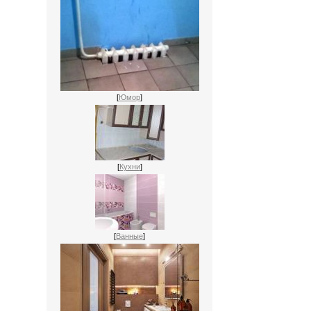
[
Юмор
]
[
Кухни
]
[
Ванные
]