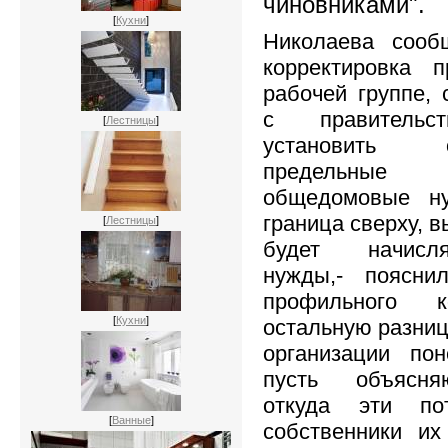
чиновниками".
[
Кухни
]
Николаева сооб
корректировка 
рабочей группе, 
с правительс
[
Лестницы
]
установить 
предельные
общедомовые ну
граница сверху, 
[
Лестницы
]
будет начисл
нужды,- поясни
профильного 
[
Кухни
]
остальную разниц
организации пон
пусть объясня
откуда эти по
[
Ванные
]
собственники их