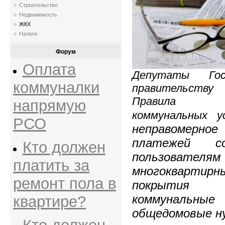
Строительство
Недвижимость
ЖКХ
Налоги
Форум
Оплата
Депутаты Гос
коммуналки
правительству
Правила пр
напрямую
коммунальных 
РСО
неправомерн
платежей со
Кто должен
пользовател
платить за
многокварти
ремонт пола в
покрытия 
коммунальн
квартире?
общедомовые н