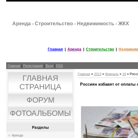
Аренда - Строительство - Недвижимость - ЖКХ
Главная
|
Аренда
|
Строительство
|
Недвижим
Главная
|
Регистрация
|
Вход
|
RSS
Главная
»
2013
»
Февраль
»
18
» Росс
ГЛАВНАЯ
Россиян избавят от оплаты
СТРАНИЦА
ФОРУМ
ФОТОАЛЬБОМЫ
Разделы
Аренда