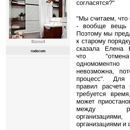
согласятся?"
"Мы считаем, чт
- вообще вещь 
Поэтому мы пред
к старому порядку
[
Ванные
]
сказала Елена Н
rudecom
что "отмена
одномоментн
невозможна, по
процесс". Для
правил расчета 
требуется врем
может приостано
между ресур
организациям
организациями и 