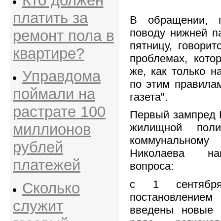
Кто должен
платить за
В обращении, 
поводу нижней п
ремонт пола в
пятницу, говорит
квартире?
проблемах, кото
же, как только н
Управдома
по этим правилам
поймали на
газета".
растрате 100
Первый зампред 
миллионов
жилищной пол
коммунальному
рублей
Николаева на
платежей
вопроса:
с 1 сентябр
Сколько
постановлени
служит
введены новые 