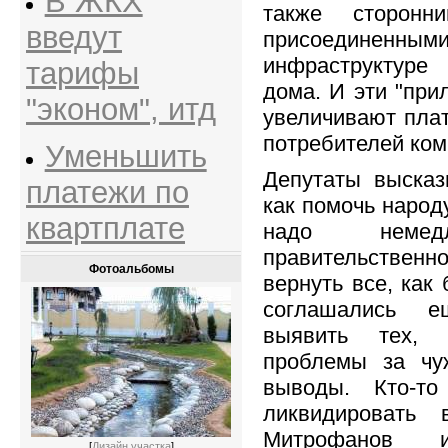
В ЖКХ
также сторонни
введут
присоединенн
инфраструктуре
тарифы
дома. И эти "при
"эконом", итд
увеличивают пла
потребителей ком
Уменьшить
Депутаты высказ
платежи по
как помочь народ
квартплате
надо немедл
правительственн
Фотоальбомы
вернуть все, как
соглашались ещ
выявить тех,
проблемы за чу
выводы. Кто-то
ликвидировать
Митрофанов и
[
Дизайн участка
]