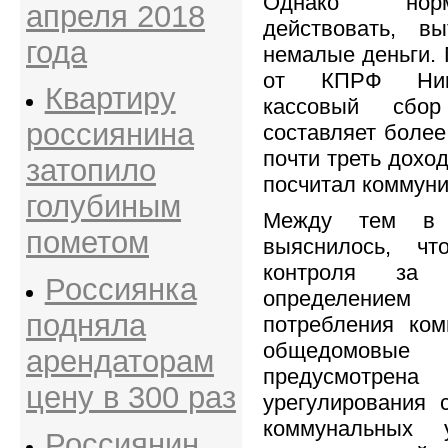
Однако нор
апреля 2018
действовать, в
года
немалые деньги.
от КПРФ Нико
Квартиру
кассовый сб
россиянина
составляет более
почти треть дохо
затопило
посчитал коммуни
голубиным
Между тем в 
пометом
выяснилось, чт
контроля за 
Россиянка
определени
подняла
потребления ком
общедомовы
арендаторам
предусмотр
цену в 300 раз
урегулирования 
коммунальных 
Россиянин