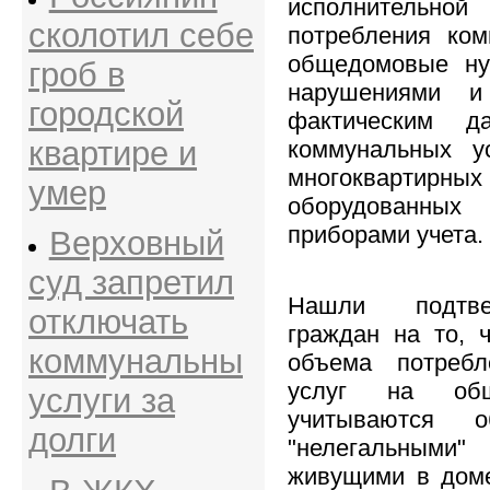
исполнительной
сколотил себе
потребления ком
общедомовые ну
гроб в
нарушениями и
городской
фактическим д
квартире и
коммунальных у
многокварт
умер
оборудованн
приборами учета.
Верховный
суд запретил
Нашли подтв
отключать
граждан на то, 
коммунальны
объема потребл
услуг на об
услуги за
учитываются о
долги
"нелегальными"
живущими в доме