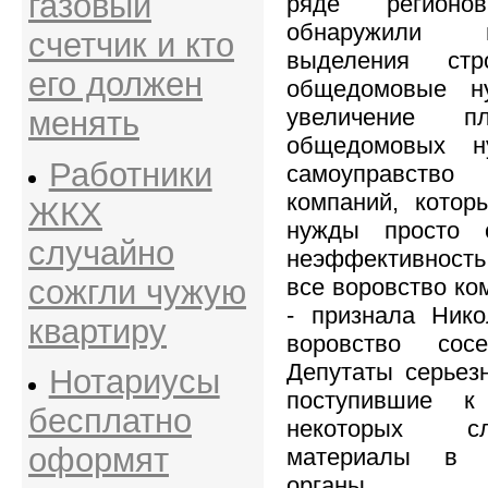
газовый
ряде регион
обнаружили 
счетчик и кто
выделения ст
его должен
общедомовые н
увеличение 
менять
общедомовых н
Работники
самоуправст
компаний, кото
ЖКХ
нужды просто 
случайно
неэффективность
сожгли чужую
все воровство ко
- признала Нико
квартиру
воровство сос
Депутаты серьез
Нотариусы
поступившие 
бесплатно
некоторых с
оформят
материалы в п
органы.