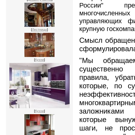
России" пре
многочисленн
управляющих ф
крупную госкомпа
[
Лестницы
]
Смысл обращени
сформулировала
"Мы обращае
[
Кухни
]
существенно
правила, убрат
которые, по су
неэффективн
многоквартирны
заложниками
[
Кухни
]
которые выну
шаги, не про