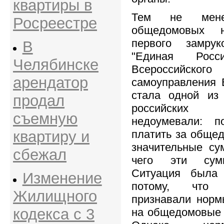
квартиры в
Тем не мене
Росреестре
общедомовых 
первого замрук
В
"Единая Росси
Челябинске
Всероссийског
арендатор
самоуправления 
стала одной из 
продал
российских 
съемную
недоумевали: 
платить за обще
квартиру и
значительные су
сбежал
чего эти сум
Ситуация была
Изменение
потому, что
Жилищного
признавали норм
кодекса с 3
на общедомовые 