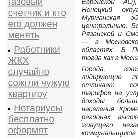
газовый
Еврейской АО
Ненецкий окру
счетчик и кто
Мурманская о
его должен
центральные. Б
менять
Рязанской и Смо
— в Московско
Работники
областях. В По
тогда как в Моск
ЖКХ
Города, кот
случайно
лидирующие п
сожгли чужую
отличает со
квартиру
тарифов на услу
доходы больш
Нотариусы
населения. Кром
регионах высок
бесплатно
живущего нез
оформят
коммунальщик