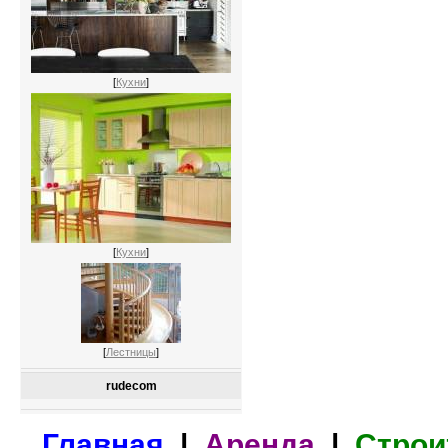
[
Кухни
]
[
Кухни
]
[
Лестницы
]
rudecom
Главная
|
Аренда
|
Строи