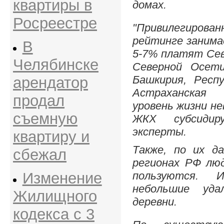
квартиры в
домах.
Росреестре
"Привилегиро
рейтинге занимае
В
5-7% платят Сев
Челябинске
Северной Осети
Башкирия, Респу
арендатор
Астраханская
продал
уровень жизни не
съемную
ЖКХ субсидир
эксперты.
квартиру и
Также, по их д
сбежал
регионах РФ лю
Изменение
пользуются.
небольшие уда
Жилищного
деревни.
кодекса с 3