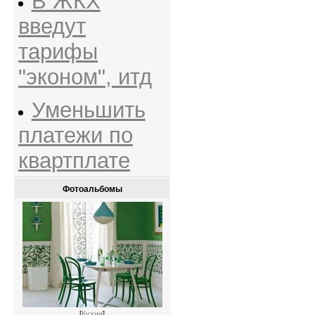
В ЖКХ
введут
тарифы
"эконом", итд
Уменьшить
платежи по
квартплате
Фотоальбомы
[
Кухни
]