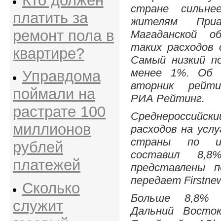
Кто должен
стране сильн
платить за
жителям Приа
ремонт пола в
Магаданской о
таких расходов 
квартире?
Самый низкий по
менее 1%. Об 
Управдома
вторник рейти
поймали на
РИА Рейтинг.
растрате 100
Среднероссий
миллионов
расходов на усл
страны по и
рублей
составил 8,8
платежей
представлены п
передает Firstne
Сколько
Больше 8,8%
служит
Дальний Восто