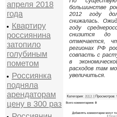
По существу
апреля 2018
большинстве рос
года
2012 году до
снижалась. Ожи
Квартиру
году среднерос
россиянина
снизится до
отмечается, ч
затопило
регионах РФ р
голубиным
совпасть с рас
в экономическ
пометом
расходов там м
Россиянка
увеличиться.
подняла
арендаторам
Категория
:
ЖКХ
|
Просмотров
:
цену в 300 раз
Всего комментариев
:
0
Добавлять комментарии могут то
Россиянин
[
Регис