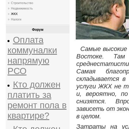
Строительство
Недвижимость
ЖКХ
Налоги
Форум
Оплата
Самые высокие 
коммуналки
Востоке. Та
напрямую
среднестатис
РСО
Самая благоп
складывается в 
Кто должен
услуги ЖКХ не т
платить за
и, вероятно, п
снизятся. Вп
ремонт пола в
зависеть от эко
квартире?
в целом.
Затраты на ус