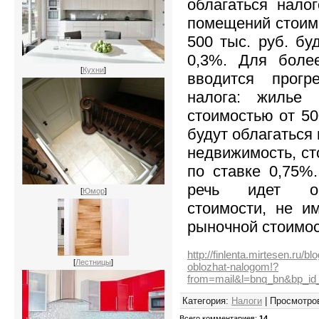
облагаться нало
помещений стоимо
500 тыс. руб. бу
0,3%. Для боле
[
Кухни
]
вводится прогр
налога: жилье
стоимостью от 50
будут облагаться 
недвижимость, ст
по ставке 0,75%
речь идет об
[
Юмор
]
стоимости, не и
рыночной стоимо
http://finlenta.mirtesen.ru
[
Лестницы
]
oblozhat-nalogom!?
from=mail&l=bnq_bn&bp_id
Категория
:
Налоги
|
Просмотро
Всего комментариев
:
14