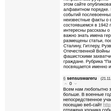
этом сайте опубликов
алфавитном порядке. 
событий послевоенных
неизвестные факты о 
состоявшемся в 1942 г
интересны рассказы о
важно знать имена гер
размещены статьи, п
Сталину, Гитлеру, Руз
Отечественной Войны
фашистскими захватч
граждане. Рубрика "П
посвящается именно и
6
sensuswareru
(21.11
0
Всем нам любопытно з
больше. В военные год
непосредственное учас
посещаю веб-сайт
htt
отражена хроника соб