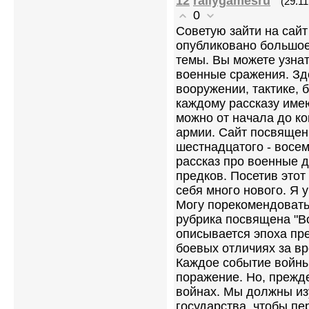
12
rallygamesru
(29.11
0
Советую зайти на сай
опубликовано большое
темы. Вы можете узнат
военные сражения. Зд
вооружении, тактике, 
каждому рассказу име
можно от начала до ко
армии. Сайт посвящен
шестнадцатого - восе
рассказ про военные д
предков. Посетив этот
себя много нового. Я 
Могу порекомендовать
рубрика посвящена "Во
описывается эпоха пр
боевых отличиях за вр
Каждое событие войны
поражение. Но, прежде
войнах. Мы должны из
государства, чтобы п