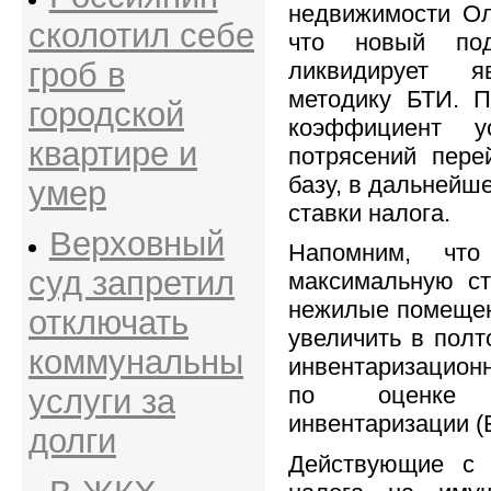
недвижимости Ол
сколотил себе
что новый по
гроб в
ликвидирует 
методику БТИ. П
городской
коэффициент у
квартире и
потрясений пере
базу, в дальнейш
умер
ставки налога.
Верховный
Напомним, чт
суд запретил
максимальную ст
нежилые помещен
отключать
увеличить в полт
коммунальны
инвентаризацион
по оценке 
услуги за
инвентаризации (
долги
Действующие с 