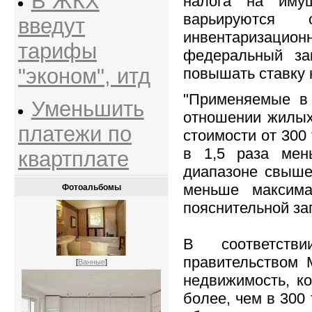
В ЖКХ
налога на иму
варьируютс
введут
инвентаризационн
тарифы
федеральный за
"эконом", итд
повышать ставку 
"Применяемые в 
Уменьшить
отношении жилых
платежи по
стоимости от 300 
в 1,5 раза мен
квартплате
диапазоне свыше 
меньше максима
Фотоальбомы
пояснительной за
В соответств
правительством 
[
Ванные
]
недвижимость, к
более, чем в 300 