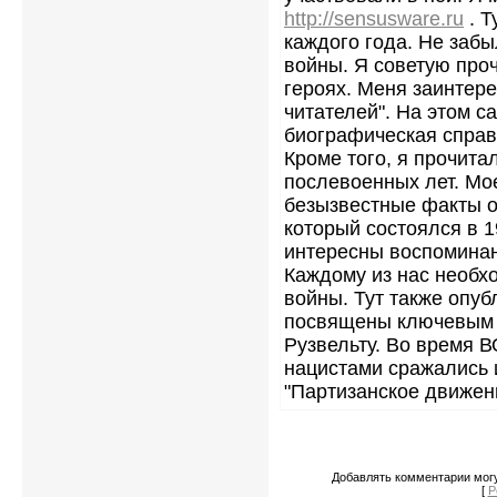
http://sensusware.ru
. Т
каждого года. Не забы
войны. Я советую проч
героях. Меня заинтер
читателей". На этом с
биографическая справ
Кроме того, я прочита
послевоенных лет. Мо
безызвестные факты о
который состоялся в 1
интересны воспоминан
Каждому из нас необх
войны. Тут также опуб
посвящены ключевым ф
Рузвельту. Во время 
нацистами сражались 
"Партизанское движен
Добавлять комментарии могу
[
Р