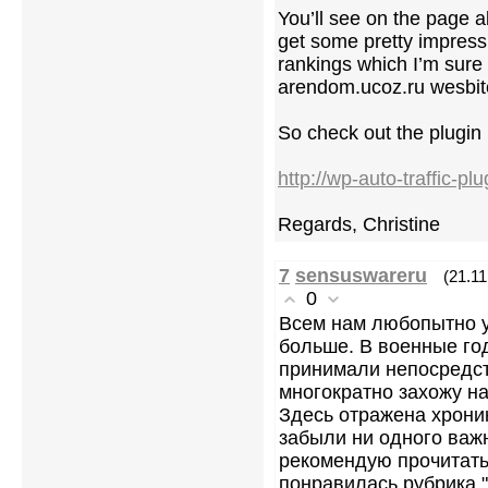
You’ll see on the page a
get some pretty impress
rankings which I’m sure 
arendom.ucoz.ru wesbit
So check out the plugin
http://wp-auto-traffic-pl
Regards, Christine
7
sensuswareru
(21.11
0
Всем нам любопытно у
больше. В военные го
принимали непосредст
многократно захожу н
Здесь отражена хрони
забыли ни одного важ
рекомендую прочитать 
понравилась рубрика "