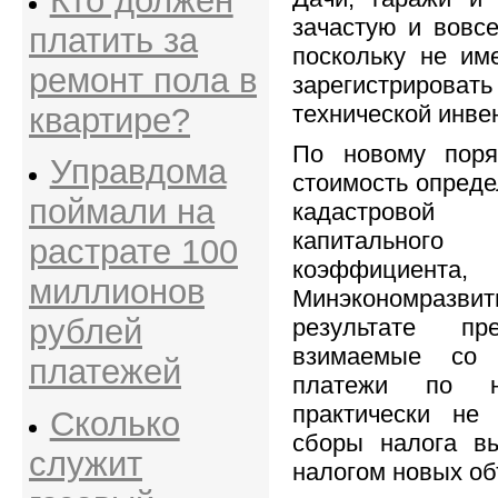
Кто должен
зачастую и вовсе
платить за
поскольку не им
ремонт пола в
зарегистрировать
технической инве
квартире?
По новому поря
Управдома
стоимость опреде
поймали на
кадастровой
капитальног
растрате 100
коэффициента
миллионов
Минэкономразви
рублей
результате пр
взимаемые со 
платежей
платежи по н
практически не
Сколько
сборы налога вы
служит
налогом новых об