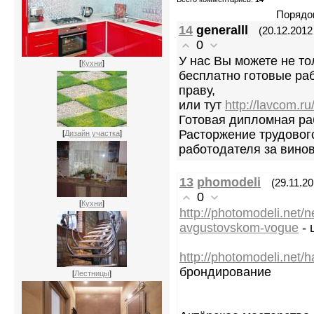
Порядо
14
generalll
(20.12.2012
0
У нас Вы можете не тол
[
Кухни
]
бесплатно готовые ра
праву,
или тут
http://lavcom.ru/
Готовая дипломная раб
Расторжение трудовог
[
Дизайн участка
]
работодателя за вино
13
phomodeli
(29.11.20
0
[
Кухни
]
http://photomodeli.net/
avgustovskom-vogue
- 
http://photomodeli.net/h
брондирование
[
Лестницы
]