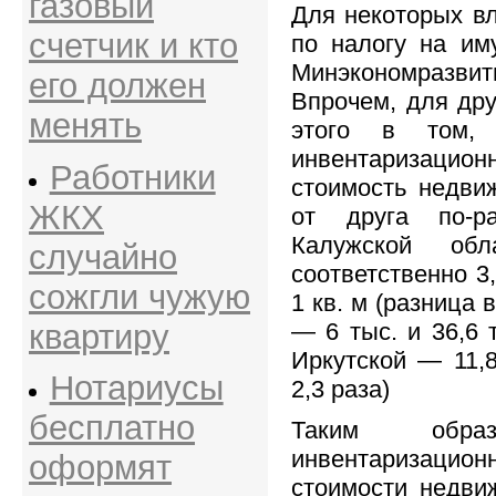
газовый
Для некоторых в
счетчик и кто
по налогу на им
Минэкономразви
его должен
Впрочем, для дру
менять
этого в том, 
инвентаризаци
Работники
стоимость недви
ЖКХ
от друга по-р
Калужской обл
случайно
соответственно 3,
сожгли чужую
1 кв. м (разница 
квартиру
— 6 тыс. и 36,6 т
Иркутской — 11,8
Нотариусы
2,3 раза)
бесплатно
Таким обр
инвентаризаци
оформят
стоимости недви