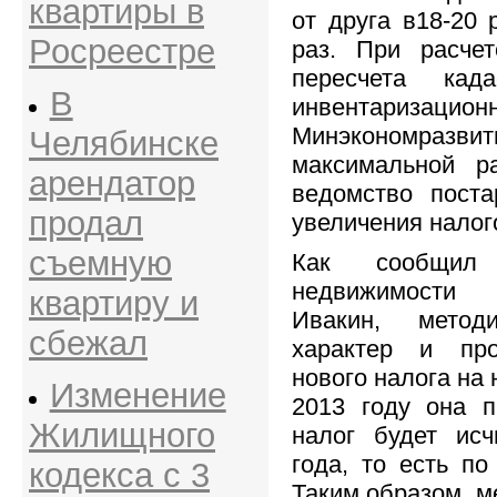
квартиры в
от друга в18-20 
Росреестре
раз. При расче
пересчета кад
В
инвентариза
Минэкономразви
Челябинске
максимальной р
арендатор
ведомство поста
продал
увеличения налог
съемную
Как сообщил 
недвижимости 
квартиру и
Ивакин, метод
сбежал
характер и пр
нового налога на
Изменение
2013 году она 
Жилищного
налог будет исч
года, то есть п
кодекса с 3
Таким образом, м