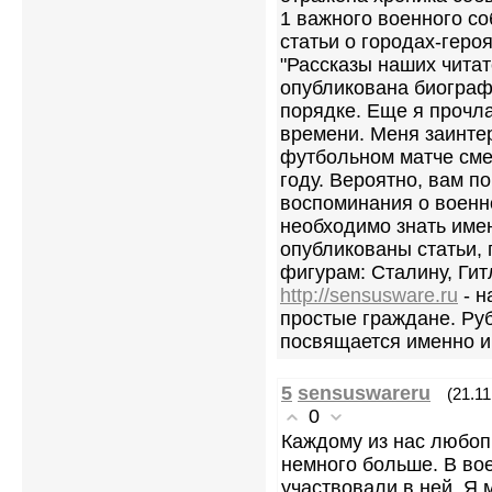
1 важного военного с
статьи о городах-геро
"Рассказы наших читат
опубликована биограф
порядке. Еще я прочл
времени. Меня заинте
футбольном матче сме
году. Вероятно, вам п
воспоминания о военн
необходимо знать имен
опубликованы статьи
фигурам: Сталину, Гит
http://sensusware.ru
- н
простые граждане. Ру
посвящается именно и
5
sensuswareru
(21.11
0
Каждому из нас любоп
немного больше. В во
участвовали в ней. Я 