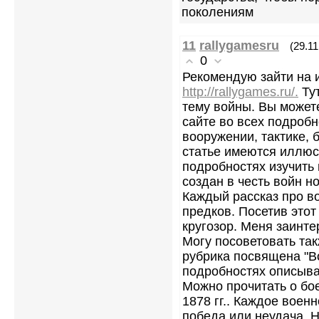
поколениям
11
rallygamesru
(29.11
0
Рекомендую зайти на 
http://rallygames.ru/.
Тут
тему войны. Вы можете
сайте во всех подробн
вооружении, тактике, 
статье имеются иллюс
подробностях изучить
создан в честь войн н
Каждый рассказ про во
предков. Посетив этот
кругозор. Меня заинте
Могу посоветовать так
рубрика посвящена "Во
подробностях описыва
Можно прочитать о бое
1878 гг.. Каждое воен
победа или неудача. Н