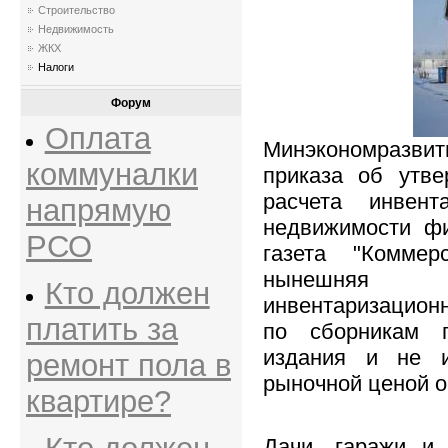
Строительство
Недвижимость
ЖКХ
Налоги
Форум
Оплата
Минэкономразвит
коммуналки
приказа об утве
расчета инвент
напрямую
недвижимости фи
РСО
газета "Коммер
нынешняя м
Кто должен
инвентаризационн
платить за
по сборникам по
издания и не 
ремонт пола в
рыночной ценой о
квартире?
Дачи, гаражи и 