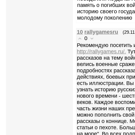
память о погибших во
историю своего госуда
молодому поколению
10
rallygamesru
(29.11
0
Рекомендую посетить 
http://rallygames.ru/.
Тут
рассказов на тему вой
велись военные сраже
подробностях рассказа
действиях, боевых при
есть иллюстрации. Вы 
узнать историю русск
нового времени - шест
веков. Каждое воспом
часть жизни наших пре
можно пополнить свой
рассказы о коннице. М
статьи о пехоте. Бол
на море". Во всех под