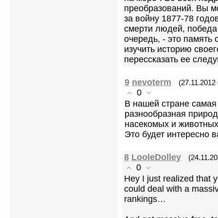
преобразований. Вы м
за войну 1877-78 годо
смерти людей, победа 
очередь, - это память
изучить историю своег
перессказать ее сле
9
nevoterm
(27.11.2012 
0
В нашей стране самая
разнообразная природа
насекомых и животных.
Это будет интересно 
8
LooleDolley
(24.11.20
0
Hey I just realized that
could deal with a massi
rankings…