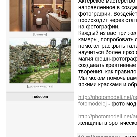
Актёрское мастерство
направленное в созда
фотографии. Воздейст
происходит через стат
на фотографии.
Каждый из вас при же
[
Ванные
]
камеры, попробовать 
поможет раскрыть тал
научиться более ярко
магия фешн-фотографи
создавать креативные
творения, как правило
Мы можем помочь вам 
яркими красками и обр
[
Дизайн участка
]
http://photomodeli.net/
rudecom
fotomodelej
- фото мод
http://photomodeli.net/art
женщины в эротическ