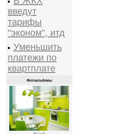
В ЖКХ
введут
тарифы
"эконом", итд
Уменьшить
платежи по
квартплате
Фотоальбомы
[
Кухни
]