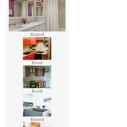
[
Ванные
]
[
Кухни
]
[
Кухни
]
[
Ванные
]