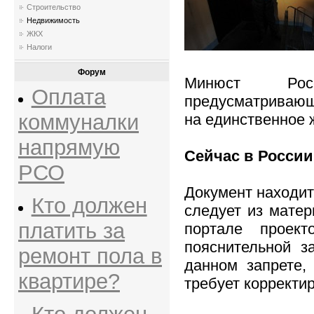
Строительство
Недвижимость
ЖКХ
Налоги
Форум
Минюст Росс
Оплата
предусматриваю
коммуналки
на единственное 
напрямую
Сейчас в России
РСО
Документ находит
Кто должен
следует из мате
платить за
портале проек
пояснительной з
ремонт пола в
данном запрете,
квартире?
требует корректир