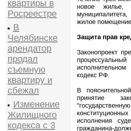
квартиры в
новое жилье,
Росреестре
муниципалитета,
жилое помещение
В
Челябинске
Защита прав кр
арендатор
Законопроект пр
продал
процессуальный
исполнительном
съемную
кодекс РФ.
квартиру и
сбежал
В пояснительной
принятие зак
Изменение
"государствен
конституционных
Жилищного
исполнения суд
кодекса с 3
гражданина-дол