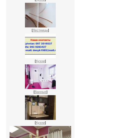
[
Лестницы
]
[
Кухни
]
[
Ванные
]
[
Кухни
]