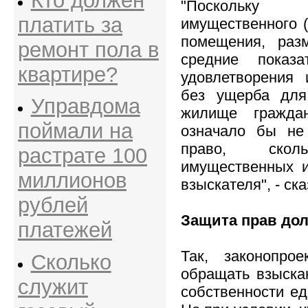
Кто должен
"Поскольку 
платить за
имущественного (
помещения, раз
ремонт пола в
средние показ
квартире?
удовлетворения 
без ущерба для
Управдома
жилище гражда
поймали на
означало бы не
право, скол
растрате 100
имущественных и
миллионов
взыскателя", - ск
рублей
Защита прав до
платежей
Так, законопро
Сколько
обращать взыска
служит
собственности е