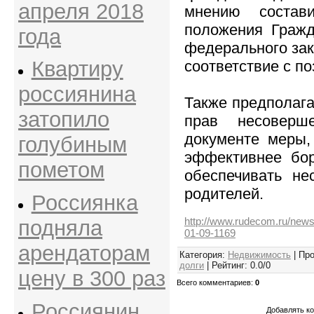
апреля 2018
мнению состави
положения Гражд
года
федерального зак
Квартиру
соответствие с п
россиянина
Также предполага
затопило
прав несоверш
документе меры,
голубиным
эффективнее бор
пометом
обеспечивать не
родителей.
Россиянка
http://www.rudecom.ru/news/
подняла
01-09-1169
арендаторам
Категория
:
Недвижимость
|
Про
долги
|
Рейтинг
:
0.0
/
0
цену в 300 раз
Всего комментариев
:
0
Россиянин
Добавлять ко