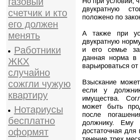
газовый
Но при условии, 
двукратную ст
счетчик и кто
положено по закон
его должен
А также при ус
менять
двукратную норм
Работники
и его семье за
данная норма в 
ЖКХ
варьироваться от 
случайно
Взыскание может
сожгли чужую
если у должни
квартиру
имущества. Сог
может быть про
Нотариусы
после погашени
бесплатно
должнику. Ему 
оформят
достаточная для 
течение трех мес