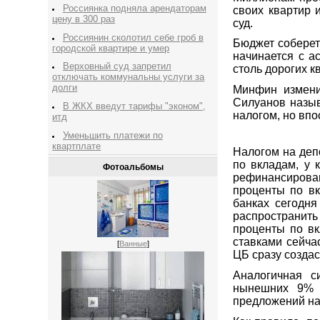
Россиянка подняла арендаторам
своих квартир 
цену в 300 раз
суд.
Россиянин сколотил себе гроб в
Бюджет соберет
городской квартире и умер
начинается с а
Верховный суд запретил
столь дорогих к
отключать коммунальны услуги за
долги
Минфин измени
Силуанов назыв
В ЖКХ введут тарифы "эконом",
налогом, но впо
итд
Уменьшить платежи по
квартплате
Налогом на деп
по вкладам, у 
Фотоальбомы
рефинансирован
проценты по вк
банках сегодня
распространить 
проценты по вк
ставками сейча
[
Ванные
]
ЦБ сразу создас
Аналогичная с
нынешних 9% (
предложений на