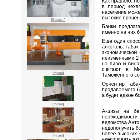
Как правило, п
в период нехв
население може
высокие проце
[
Ванные
]
Банки предлаг
именно на них б
Еще один спос
алкоголь, таба
экономической 
неизменными 2 г
на пиво и вина
считают в Ми
[
Кухни
]
Таможенного с
Ориентир таба
продаваемого бр
а будет вдвое б
[
Кухни
]
Акцизы на бе
необходимости
ведомства Анто
недополучить б
более высоких к
[
Кухни
]
увеличивать акц