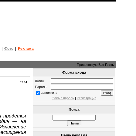
|
Фото
|
Реклама
Приветствую Вас
Гость
Форма входа
Логин:
12:14
Пароль:
запомнить
Забыл пароль
|
Регистрация
Поиск
 придется
один — на
счисление
асширения
Ваша реклама