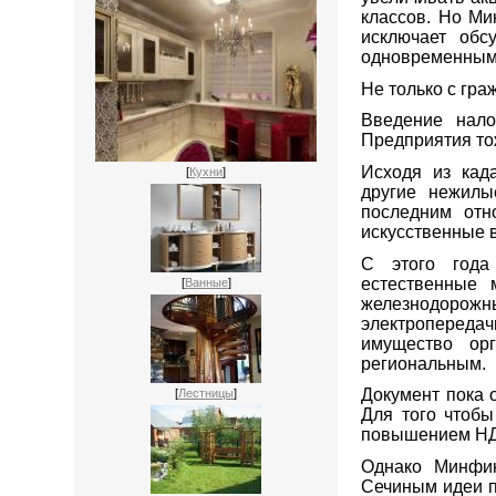
классов. Но Ми
исключает обс
одновременным
Не только с гр
Введение нал
Предприятия тож
Исходя из кад
[
Кухни
]
другие нежилы
последним отн
искусственные 
С этого года
естественные 
[
Ванные
]
железнодорожны
электропереда
имущество ор
региональным.
Документ пока 
[
Лестницы
]
Для того чтоб
повышением НДП
Однако Минфин
Сечиным идеи п