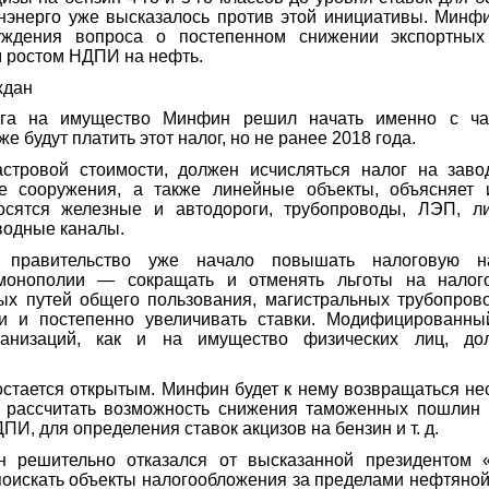
нэнерго уже высказалось против этой инициативы. Минф
уждения вопроса о постепенном снижении экспортны
 ростом НДПИ на нефть.
аждан
ога на имущество Минфин решил начать именно с ча
е будут платить этот налог, но не ранее 2018 года.
астровой стоимости, должен исчисляться налог на заво
е сооружения, а также линейные объекты, объясняет и
осятся железные и автодороги, трубопроводы, ЛЭП, ли
водные каналы.
 правительство уже начало повышать налоговую на
монополии — сокращать и отменять льготы на налог
х путей общего пользования, магистральных трубопрово
чи и постепенно увеличивать ставки. Модифицированны
ганизаций, как и на имущество физических лиц, до
остается открытым. Минфин будет к нему возвращаться не
ы рассчитать возможность снижения таможенных пошлин 
И, для определения ставок акцизов на бензин и т. д.
 решительно отказался от высказанной президентом 
оискать объекты налогообложения за пределами нефтяно