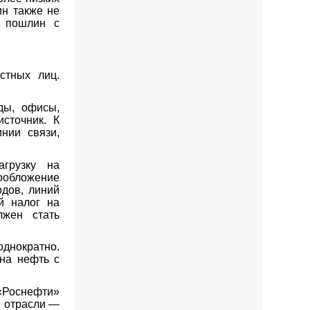
ин также не
х пошлин с
стных лиц.
ды, офисы,
сточник. К
нии связи,
грузку на
ообложение
дов, линий
й налог на
лжен стать
однократно.
на нефть с
«Роснефти»
й отрасли —