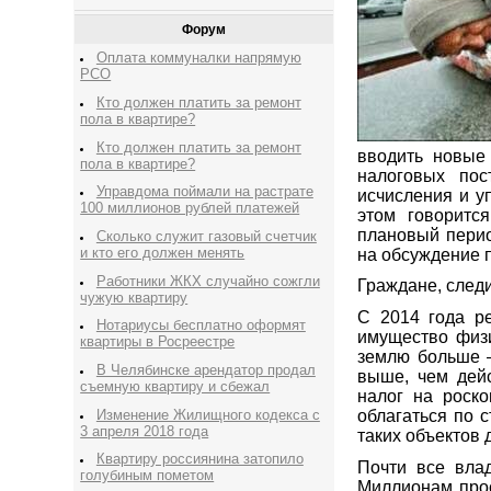
Форум
Оплата коммуналки напрямую
РСО
Кто должен платить за ремонт
пола в квартире?
Кто должен платить за ремонт
вводить новые
пола в квартире?
налоговых по
Управдома поймали на растрате
исчисления и у
100 миллионов рублей платежей
этом говоритс
плановый перио
Сколько служит газовый счетчик
и кто его должен менять
на обсуждение п
Работники ЖКХ случайно сожгли
Граждане, след
чужую квартиру
С 2014 года р
Нотариусы бесплатно оформят
имущество физи
квартиры в Росреестре
землю больше —
В Челябинске арендатор продал
выше, чем дейс
съемную квартиру и сбежал
налог на роск
Изменение Жилищного кодекса с
облагаться по с
3 апреля 2018 года
таких объектов 
Квартиру россиянина затопило
Почти все вла
голубиным пометом
Миллионам прос