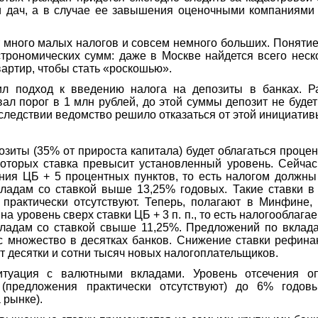
и дач, а в случае ее завышения оценочными компаниями
 много малых налогов и совсем немного больших. Поняти
строномических сумм: даже в Москве найдется всего неск
вартир, чтобы стать «роскошью».
л подход к введению налога на депозиты в банках. Р
ал порог в 1 млн рублей, до этой суммы депозит не будет
следствии ведомство решило отказаться от этой инициатив
озиты (35% от прироста капитала) будет облагаться проце
которых ставка превысит установленный уровень. Сейчас
ия ЦБ + 5 процентных пунктов, то есть налогом должны
ладам со ставкой выше 13,25% годовых. Такие ставки в
 практически отсутствуют. Теперь, полагают в Минфине,
на уровень сверх ставки ЦБ + 3 п. п., то есть налогооблаг
ладам со ставкой свыше 11,25%. Предложений по вклада
с множество в десятках банков. Снижение ставки рефин
т десятки и сотни тысяч новых налогоплательщиков.
итуация с валютными вкладами. Уровень отсечения оп
предложения практически отсутствуют) до 6% годовы
 рынке).