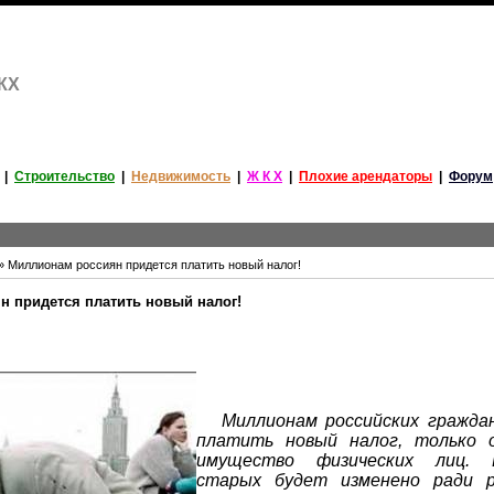
ЖКХ
|
Строительство
|
Недвижимость
|
Ж К Х
|
Плохие арендаторы
|
Форум
» Миллионам россиян придется платить новый налог!
 придется платить новый налог!
Миллионам российских граждан
платить новый налог, только 
имущество физических лиц. И
старых будет изменено ради р