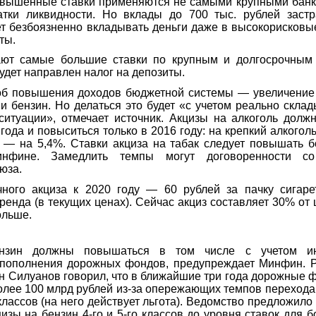
овышенные ставки применяются не самыми крупными банк
атки ликвидности. Но вклады до 700 тыс. рублей застр
т безбоязненно вкладывать деньги даже в высокорисковы
нты.
ают самые большие ставки по крупным и долгосрочным 
удет направлен налог на депозиты.
об повышения доходов бюджетной системы — увеличение 
к и бензин. Но делаться это будет «с учетом реально скл
ситуации», отмечает источник. Акцизы на алкоголь долж
ода и повыситься только в 2016 году: на крепкий алкогол
 — на 5,4%. Ставки акциза на табак следует повышать б
нфине. Замедлить темпы могут договоренности со
оюза.
чного акциза к 2020 году — 60 рублей за пачку сигаре
енда (в текущих ценах). Сейчас акциз составляет 30% от 
ольше.
нзин должны повышаться в том числе с учетом и
 пополнения дорожных фондов, предупреждает Минфин. Р
н Силуанов говорил, что в ближайшие три года дорожные 
олее 100 млрд рублей из-за опережающих темпов перехода
лассов (на него действует льгота). Ведомство предложило
изы на бензин 4-го и 5-го классов до уровня ставок для б