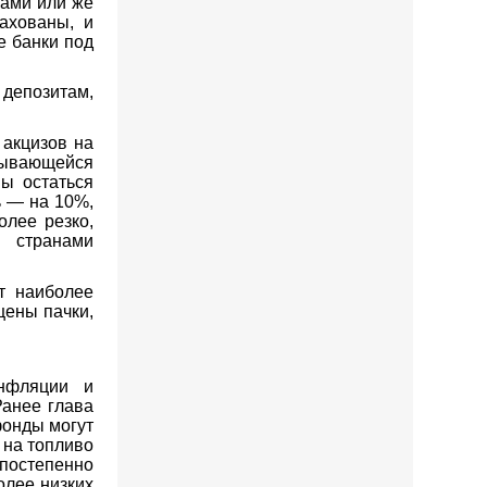
ами или же
ахованы, и
е банки под
депозитам,
акцизов на
адывающейся
ны остаться
ь — на 10%,
олее резко,
 странами
т наиболее
цены пачки,
нфляции и
анее глава
фонды могут
 на топливо
 постепенно
олее низких