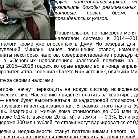
круга налогоплательщиков, ч
увеличить доходы региональных
которые несут бремя ис
президентских указов.
Правительство не намерено менят
налоговой системы в 2014—201
 налоги кроме уже внесенных в Думу. Но резервы для 
ступлений Минфин нашел: повышение ставок, измене
платы некоторых налогов, совершенствование процедур и
я в «Основных направлениях налоговой политики на 
д 2015—2016 годов», которые ведомство в конце апреля
равительства, сообщил «Газете.Ru» источник, близкий к М
ите за своими налогами
егионы начнут переходить на новую систему исчисления
ческих лиц. Населению придется платить за квартиры, д
 налог будет высчитываться из кадастровой стоимости.
твующая инвентаризационная. В рамках этого налога бу
ошь. Квартиры и жилые дома стоимостью до 300 млн ру
тавке 0,1% (с вычетом 20 кв. м), а земля — 0,3%. Если ж
дороже 300 млн рублей, то ставки могут варьироваться от 0
дельцы недвижимости станут плательщиками налога на 
тых граждан придется ежегодно следить за кадастровой