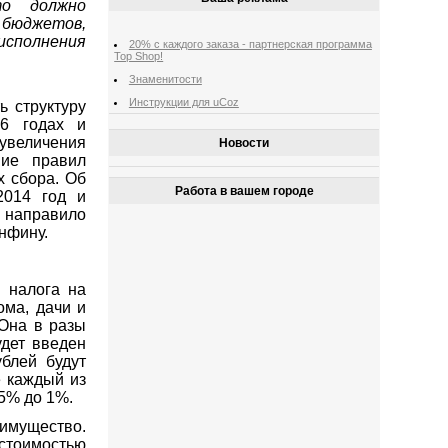
то должно
 бюджетов,
полнения
20% с каждого заказа - партнерская программа
Top Shop!
Знаменитости
Инструкции для uCoz
ь структуру
6 годах и
увеличения
Новости
ние правил
х сбора. Об
Работа в вашем городе
2014 год и
 направило
инфину.
 налога на
ома, дачи и
 Она в разы
дет введен
блей будут
е каждый из
,5% до 1%.
имущество.
 стоимостью