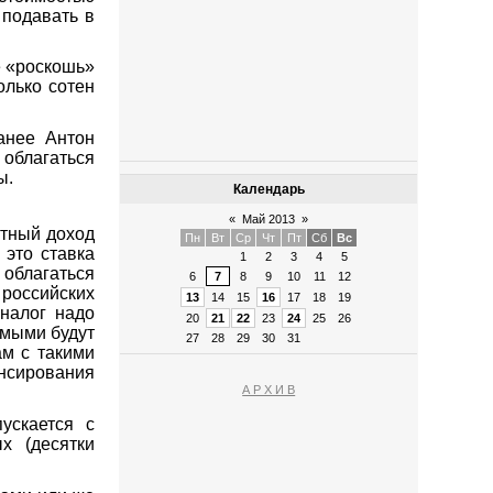
 подавать в
е «роскошь»
олько сотен
анее Антон
 облагаться
ы.
Календарь
«
Май 2013
»
нтный доход
Пн
Вт
Ср
Чт
Пт
Сб
Вс
 это ставка
1
2
3
4
5
 облагаться
6
7
8
9
10
11
12
 российских
13
14
15
16
17
18
19
 налог надо
20
21
22
23
24
25
26
аемыми будут
27
28
29
30
31
м с такими
ансирования
А Р Х И В
ускается с
х (десятки