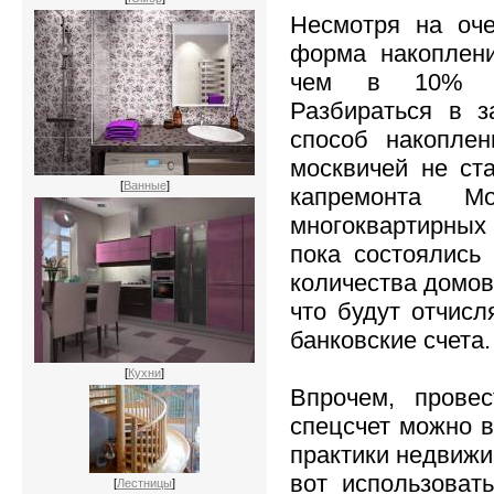
Несмотря на оче
форма накоплени
чем в 10% мо
Разбираться в 
способ накопле
москвичей не ст
[
Ванные
]
капремонта М
многоквартирных
пока состоялись
количества домов)
что будут отчис
банковские счета.
[
Кухни
]
Впрочем, прове
спецсчет можно 
практики недвижи
вот использоват
[
Лестницы
]