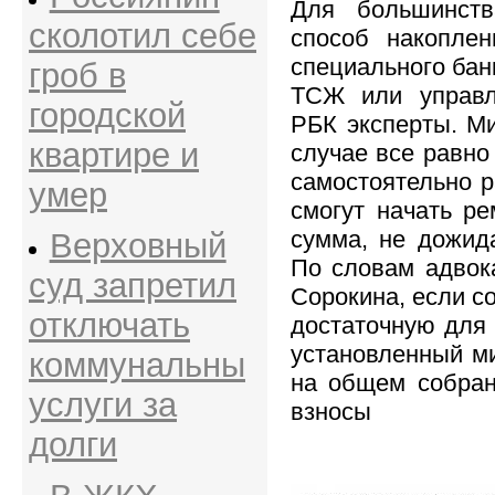
Для большинств
сколотил себе
способ накопле
специального бан
гроб в
ТСЖ или управл
городской
РБК эксперты. М
квартире и
случае все равно 
самостоятельно р
умер
смогут начать ре
сумма, не дожид
Верховный
По словам адвок
суд запретил
Сорокина, если с
отключать
достаточную для
установленный м
коммунальны
на общем собран
услуги за
взносы
долги