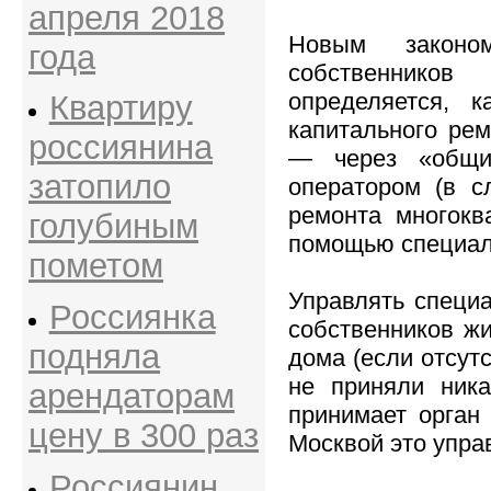
апреля 2018
Новым законо
года
собственнико
определяется, 
Квартиру
капитального рем
россиянина
— через «общий
затопило
оператором (в с
ремонта многокв
голубиным
помощью специаль
пометом
Управлять специ
Россиянка
собственников ж
подняла
дома (если отсут
не приняли ника
арендаторам
принимает орган
цену в 300 раз
Москвой это упра
Россиянин