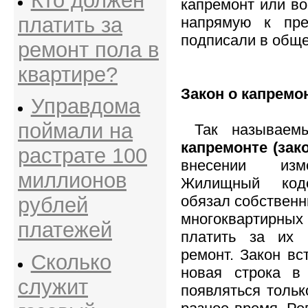
Кто должен
капремонт или в
платить за
напрямую к пре
подписали в обще
ремонт пола в
квартире?
Закон о капремо
Управдома
поймали на
Так называе
капремонте (зак
растрате 100
внесении из
миллионов
Жилищный коде
обязал собственн
рублей
многоквартир
платежей
платить за их 
ремонт. Закон вс
Сколько
новая строка в
служит
появляться тольк