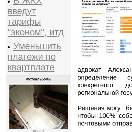
В ЖКХ
введут
тарифы
"эконом", итд
Уменьшить
платежи по
квартплате
адвокат Алекса
определение 
Фотоальбомы
конкретного 
региональной гос
Решения могут бы
чтобы 100% собс
почтовыми отправ
[
Юмор
]