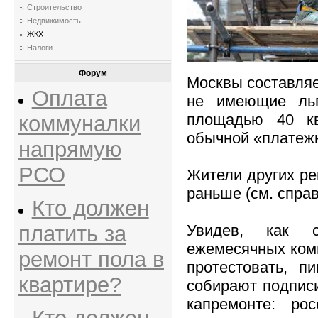
Строительство
Недвижимость
ЖКХ
Налоги
Форум
Москвы составляет
Оплата
не имеющие льг
площадью 40 кв
коммуналки
обычной «платежк
напрямую
РСО
Жители других ре
раньше (см. справ
Кто должен
платить за
Увидев, как 
ежемесячных ком
ремонт пола в
протестовать, п
квартире?
собирают подпис
капремонте: ро