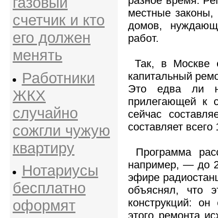
газовый
разное время. Р
местные законы,
счетчик и кто
домов, нуждающ
его должен
работ.
менять
Так, в Москве с
Работники
капитальный ремон
Это едва ли н
ЖКХ
прилегающей к с
случайно
сейчас составля
составляет всего 1
сожгли чужую
квартиру
Программа расс
например, — до 
Нотариусы
эфире радиостан
бесплатно
объяснял, что э
конструкций: он
оформят
этого ремонта ис