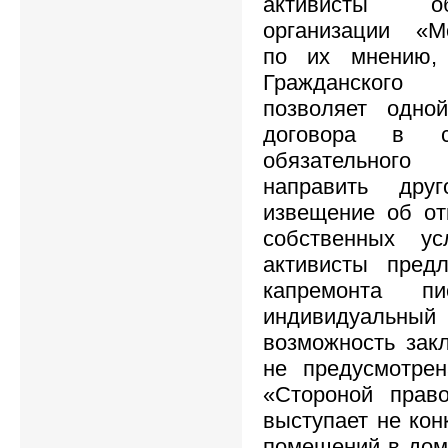
активисты об
организации «Мо
по их мнению, 
Гражданског
позволяет одно
договора в с
обязательного 
направить друг
извещение об от
собственных у
активисты пред
капремонта п
индивидуальны
возможность зак
не предусмотре
«Стороной право
выступает не кон
помещений в дом