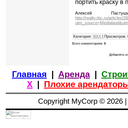
портить краску в 
Алексей Пас
http://realty.rbc.ru/article
utm_source=Medialand&ut
Категория
:
ЖКХ
|
Просмотров
:
Всего комментариев
:
0
Добавлять к
Главная
|
Аренда
|
Строи
Х
|
Плохие арендатор
Copyright MyCorp © 2026