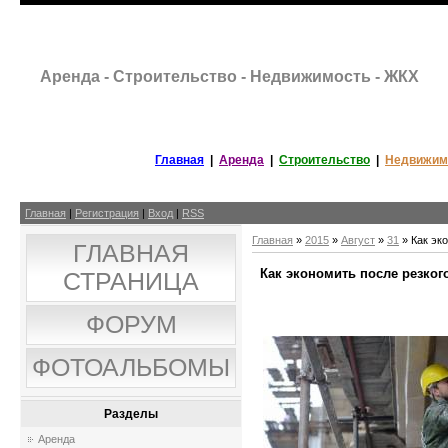
Аренда - Строительство - Недвижимость - ЖКХ
Главная
|
Аренда
|
Строительство
|
Недвижим
Главная
|
Регистрация
|
Вход
|
RSS
Главная
»
2015
»
Август
»
31
» Как эк
ГЛАВНАЯ
Как экономить после резког
СТРАНИЦА
ФОРУМ
ФОТОАЛЬБОМЫ
Разделы
Аренда