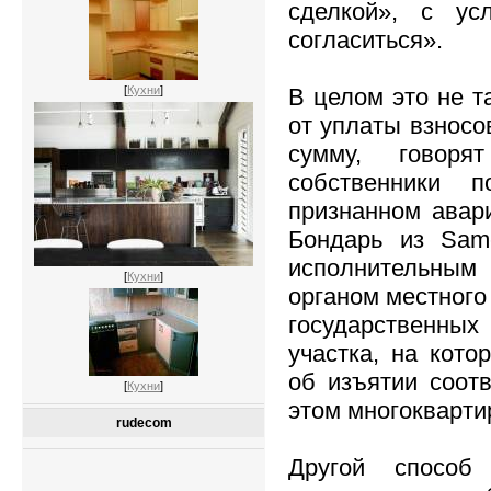
сделкой», с ус
согласиться».
В целом это не т
[
Кухни
]
от уплаты взносо
сумму, говоря
собственники 
признанном авар
Бондарь из Sam
исполнительным
[
Кухни
]
органом местного
государственны
участка, на кот
об изъятии соот
[
Кухни
]
этом многокварти
rudecom
Другой способ 