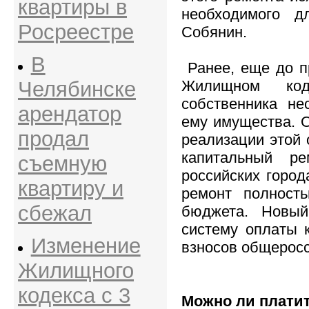
квартиры в
необходимого д
Росреестре
Собянин.
В
Ранее, еще до п
Челябинске
Жилищном код
собственника не
арендатор
ему имущества. 
продал
реализации этой 
капитальный р
съемную
российских город
квартиру и
ремонт полность
сбежал
бюджета. Новый
систему оплаты 
Изменение
взносов общеросс
Жилищного
кодекса с 3
Можно ли плати