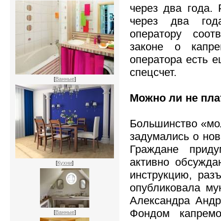
через два года.
через два год
оператору соот
законе о капре
оператора есть е
спецсчет.
[
Ванные
]
Можно ли не пла
Большинство «мол
задумались о нов
Граждане приду
активно обсужда
[
Кухни
]
инструкцию, раз
опубликовала му
Александра Андр
Фондом капремо
[
Ванные
]