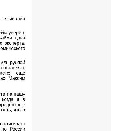
астягивания
ейкоуверен,
займа в два
ю эксперта,
номического
 млн рублей
 составлять
ажется еще
ва» Максим
сти на нашу
 когда я в
процентные
нять, что в
о втягивает
 по России