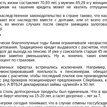
ть жизни составляет 70,93 лет, у мужчин 65,29 и у женщин 
щикам на гашение кредита может не хватить отпущен
наследственное законодательство в стране таково, что на
ает все наследство вместе с долгами, или от всего от
, во многих случаях после смерти заемщика залогова
у.
?
чески благополучные годы банки ограничивали «возрастн
дитования. Традиционно кредит выдавался с расчетом, чт
долг до выхода на пенсию. И уже у соискателя старше 45 л
вки заметно уменьшались. Ну и, конечно, таких кли
цент по страховке.
личных офертах встречались исключения. Например,
емонстрировавший лояльность к пенсионерам, обеща
нам с расчетом, чтобы последний платеж они производили
ас ряд брокеров позиционируют предложения Сбербанка, к
в»). А ВТБ24 декларировал займы «длиной» в 50 лет.
а столь долгосрочные продукты был единичным. Что в кри
 берут ипотеку на 15-20 лет, а гасят досрочно – лет за 7.
 игроки сегодня понимают, что в случае отмены госсубсид