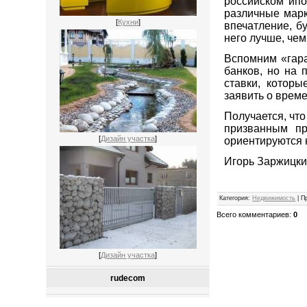
российском ипо
различные марк
[
Кухни
]
впечатление, б
него лучше, чем
Вспомним «гара
банков, но на 
ставки, которы
заявить о врем
Получается, чт
призванным пр
[
Дизайн участка
]
ориентируются н
Игорь Заржицк
Категория
:
Недвижимость
|
П
Всего комментариев
:
0
[
Дизайн участка
]
rudecom