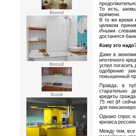
продолжительнос
То есть, заем
[
Ванные
]
времени.
В то же время 
целиком приним
Иными словами
достанется банк
Кому это надо
Даже в экономи
ипотечного кре
[
Ванные
]
успел погасить 
одобрение зая
повышенный про
Правда, в пуб
старательно д
[
Кухни
]
кредиты гражда
75 лет (И сейч
для пенсионеро
Однако спрос н
кризиса россияне
Между тем, все