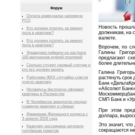
Форум
Оплата коммуналки напрямую
РСО
Новость прошла
Кто должен платить за ремонт
должникам, на с
пола в квартире?
валюте.
Кто должен платить за ремонт
пола в квартире?
Впрочем, по с
Галины Григор
Управдома поймали на растрате
100 миллионов рублей платежей
предлагают сх
более длительн
Сколько служит газовый счетчик и
кто его должен менять
Галина Григор
Работники ЖКХ случайно сожгли
растянуть срок д
чужую квартиру
Банк «ДельтаКр
«Абсолют Банк»
Нотариусы бесплатно оформят
Москоммерцбанк
квартиры в Росреестре
СМП Банк и «Ур
В Челябинске арендатор продал
съемную квартиру и сбежал
При этом пред
Изменение Жилищного кодекса с
доллара, вырос
3 апреля 2018 года
Это значит, чт
Квартиру россиянина затопило
сокращаются не
голубиным пометом