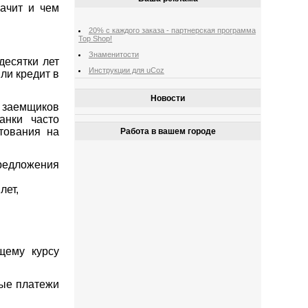
начит и чем
20% с каждого заказа - партнерская программа
Top Shop!
Знаменитости
десятки лет
Инструкции для uCoz
ли кредит в
Новости
 заемщиков
анки часто
тования на
Работа в вашем городе
редложения
лет,
щему курсу
ные платежи