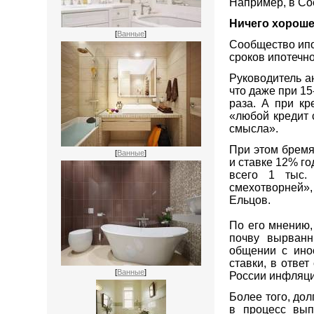
Например, в Со
Ничего хорош
[
Ванные
]
Сообщество ипо
сроков ипотечно
Руководитель а
что даже при 1
раза. А при кр
«любой кредит 
смысла».
При этом бремя
[
Ванные
]
и ставке 12% го
всего 1 тыс.
смехотворней»
Ельцов.
По его мнению,
почву вырванн
общении с ино
ставки, в отве
[
Ванные
]
России инфляци
Более того, до
в процесс вып