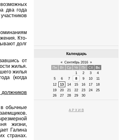
 возможных
за два года
участников
упоминаниям
жения. Кто-
сывают долг
Календарь
завшись от
«
Сентябрь 2016
»
ости жилья.
Пн
Вт
Ср
Чт
Пт
Сб
Вс
вшего жилья
1
2
3
4
ода (когда
5
6
7
8
9
10
11
12
13
14
15
16
17
18
19
20
21
22
23
24
25
и должников
26
27
28
29
30
е в обычные
А Р Х И В
заемщиков.
резмерной
вня жизни,
дает Галина
их странах.