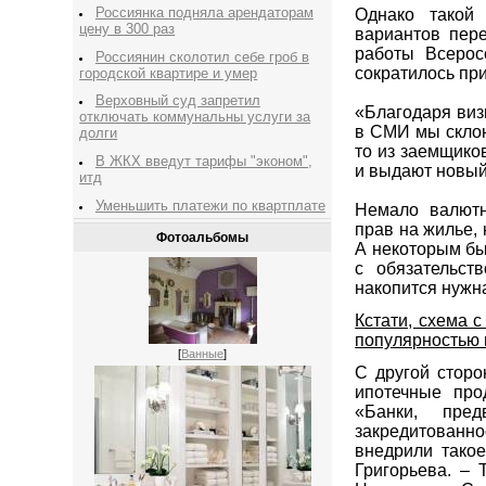
Россиянка подняла арендаторам
Однако такой
цену в 300 раз
вариантов пере
работы Всерос
Россиянин сколотил себе гроб в
сократилось пр
городской квартире и умер
Верховный суд запретил
«Благодаря виз
отключать коммунальны услуги за
в СМИ мы склон
долги
то из заемщико
В ЖКХ введут тарифы "эконом",
и выдают новый
итд
Уменьшить платежи по квартплате
Немало валютн
прав на жилье,
Фотоальбомы
А некоторым бы
с обязательст
накопится нужн
Кстати, схема 
популярностью 
[
Ванные
]
С другой сторо
ипотечные про
«Банки, пре
закредитован
внедрили такое
Григорьева. – 