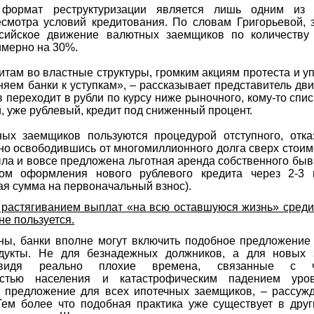
 формат реструктуризации является лишь одним из
смотра условий кредитования. По словам Григорьевой, 
сийское движение валютных заемщиков по количеству 
имерно на 30%.
итам во властные структуры, громким акциям протеста и 
яем банки к уступкам», – рассказывает представитель дви
в переходит в рубли по курсу ниже рыночного, кому-то спи
, уже рублевый, кредит под сниженный процент.
ых заемщиков пользуются процедурой отступного, отка
 но освободившись от многомиллионного долга сверх стоим
ла и вовсе предложена льготная аренда собственного бы
вом оформления нового рублевого кредита через 2-3 г
ая сумма на первоначальный взнос).
с растягиванием выплат «на всю оставшуюся жизнь» сред
не пользуется.
ны, банки вполне могут включить подобное предложени
дукты. Не для безнадежных должников, а для новых 
двидя реально плохие времена, связанные с ч
ностью населения и катастрофическим падением уро
 предложение для всех ипотечных заемщиков, – рассуж
Тем более что подобная практика уже существует в друг