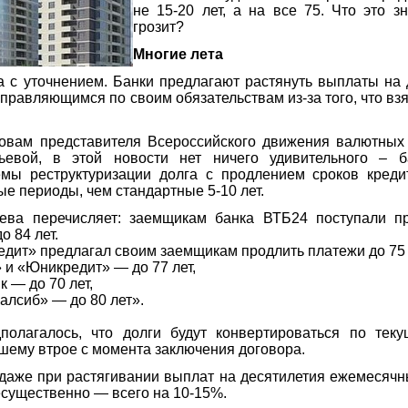
не 15-20 лет, а на все 75. Что это з
грозит?
Многие лета
 с уточнением. Банки предлагают растянуть выплаты на 
правляющимся по своим обязательствам из-за того, что взя
ловам представителя Всероссийского движения валютных
ьевой, в этой новости нет ничего удивительного – б
емы реструктуризации долга с продлением сроков креди
ые периоды, чем стандартные 5-10 лет.
ьева перечисляет: заемщикам банка ВТБ24 поступали п
о 84 лет.
едит» предлагал своим заемщикам продлить платежи до 75 
 и «Юникредит» — до 77 лет,
 — до 70 лет,
алсиб» — до 80 лет».
полагалось, что долги будут конвертироваться по теку
шему втрое с момента заключения договора.
о даже при растягивании выплат на десятилетия ежемесяч
существенно — всего на 10-15%.