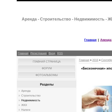
Аренда - Строительство - Недвижимость - 
Главная
|
Аренда
Главная
|
Регистрация
|
Вход
|
RSS
Главная
»
2016
»
Сентяб
ГЛАВНАЯ СТРАНИЦА
«Бесконечная» ипо
ФОРУМ
ФОТОАЛЬБОМЫ
Разделы
Аренда
Строительство
Недвижимость
ЖКХ
Налоги