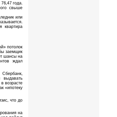
76,47 года.
ного свыше
следник или
казывается.
я квартира
ой» потолок
обы заемщик
ет шансы на
ентов ждал
 Сбербанк,
л выдавать
 в возрасте
ак «ипотеку
зис, что до
ирования на