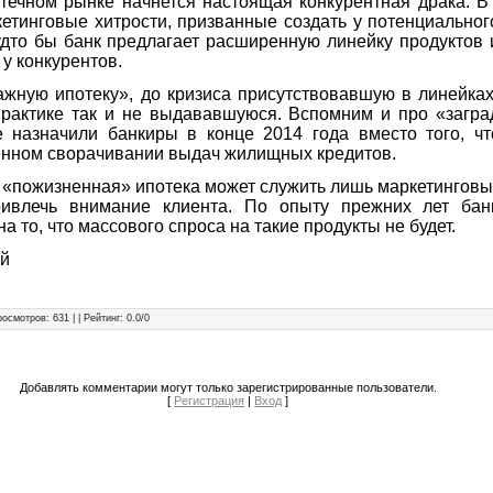
течном рынке начнется настоящая конкурентная драка. В
етинговые хитрости, призванные создать у потенциально
удто бы банк предлагает расширенную линейку продуктов 
 у конкурентов.
жную ипотеку», до кризиса присутствовавшую в линейка
практике так и не выдававшуюся. Вспомним и про «загр
е назначили банкиры в конце 2014 года вместо того, ч
енном сворачивании выдач жилищных кредитов.
о «пожизненная» ипотека может служить лишь маркетингов
ивлечь внимание клиента. По опыту прежних лет бан
а то, что массового спроса на такие продукты не будет.
ий
росмотров
: 631 | |
Рейтинг
:
0.0
/
0
Добавлять комментарии могут только зарегистрированные пользователи.
[
Регистрация
|
Вход
]