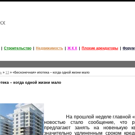
ЖКХ
|
Строительство
|
Недвижимость
|
Ж К Х
|
Плохие арендаторы
|
Форум
рь
»
13
» «Бесконечная» ипотека – когда одной жизни мало
тека – когда одной жизни мало
На прошлой неделе главной «и
новостью стало сообщение, что р
предлагают занять на новенькую к
значительно удлиненным сроком кред