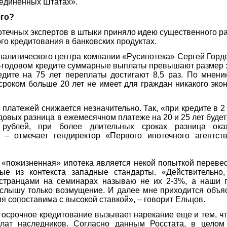
единенных Штатах».
его?
течных экспертов в штыки приняло идею существенного р
го кредитования в банковских продуктах.
налитического центра компании «Русипотека» Сергей Горд
5-годовом кредите суммарные выплаты превышают размер 
едите на 75 лет переплаты достигают 8,5 раз. По мнени
сроком больше 20 лет не имеет для граждан никакого эко
 платежей снижается незначительно. Так, «при кредите в 2
довых разница в ежемесячном платеже на 20 и 25 лет будет
 рублей, при более длительных сроках разница ок
, – отмечает гендиректор «Первого ипотечного агентст
 «пожизненная» ипотека является некой попыткой переве
ые из контекста западные стандарты. «Действительно,
странцами на семинарах называю не их 2-3%, а наши 
т слышу только возмущение. И далее мне приходится объяс
я сопоставима с высокой ставкой», – говорит Ельцов.
лгосрочное кредитование вызывает нарекание еще и тем, чт
лат наследников. Согласно данным Росстата, в целом