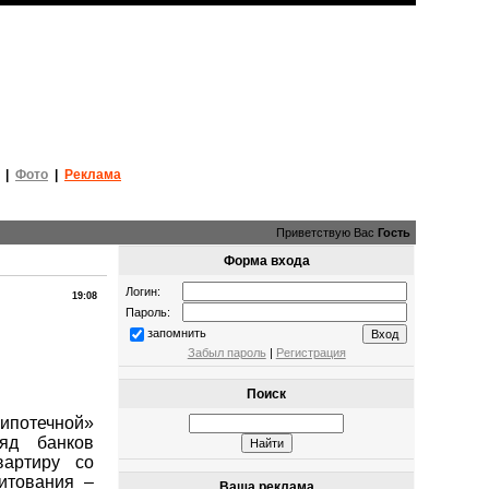
|
Фото
|
Реклама
Приветствую Вас
Гость
Форма входа
Логин:
19:08
Пароль:
запомнить
Забыл пароль
|
Регистрация
Поиск
потечной»
яд банков
вартиру со
итования –
Ваша реклама