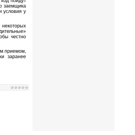
 ход пойдут
го заемщика
и условия у
х некоторых
адительные»
тобы честно
ым приемом,
ки заранее