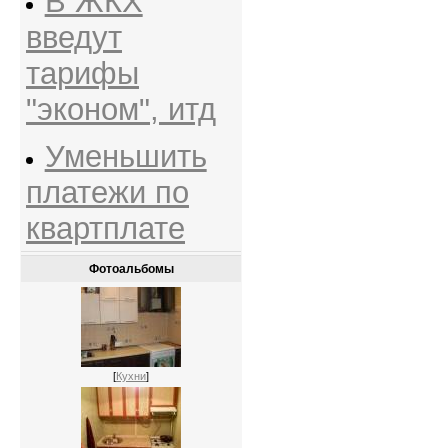
В ЖКХ
введут
тарифы
"эконом", итд
Уменьшить
платежи по
квартплате
Фотоальбомы
[
Кухни
]