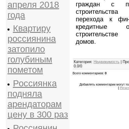
апреля 2018
граждан с п
строительств
года
перехода к фин
кредитные о
Квартиру
строительстве
россиянина
домов.
затопило
голубиным
Категория
:
Недвижимость
|
Про
0.0
/
0
пометом
Всего комментариев
:
0
Россиянка
Добавлять комментарии могут то
[
Регис
подняла
арендаторам
цену в 300 раз
Россиянин