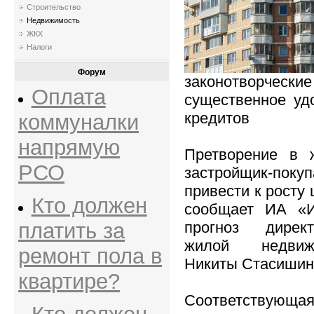
Строительство
Недвижимость
ЖКХ
Налоги
Форум
законотворческие
Оплата
существенное уд
кредитов
коммуналки
напрямую
Претворение в 
РСО
застройщик-п
привести к росту
Кто должен
сообщает ИА «И
платить за
прогноз дирек
жилой недвиж
ремонт пола в
Никиты Стасишин
квартире?
Соответствующа