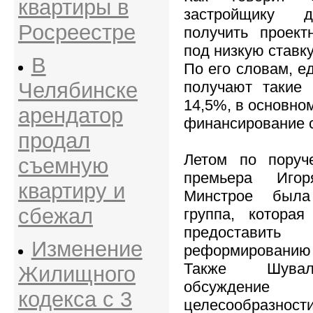
квартиры в
застройщику д
Росреестре
получить проект
под низкую ставку
В
По его словам, е
Челябинске
получают такие 
14,5%, в основно
арендатор
финансирование 
продал
Летом по поруч
съемную
премьера Иго
квартиру и
Минстрое была
сбежал
группа, котора
предоставить
Изменение
реформированию
Также Шувал
Жилищного
обсуждени
кодекса с 3
целесообразност