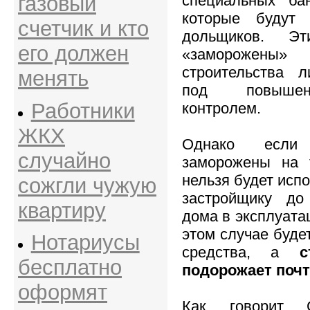
газовый
специальных бан
которые будут 
счетчик и кто
дольщиков. Э
его должен
«заморожены
строительства л
менять
под повышен
Работники
контролем.
ЖКХ
Однако если
случайно
заморожены на т
нельзя будет испо
сожгли чужую
застройщику до
квартиру
дома в эксплуата
этом случае буде
Нотариусы
средства, а
с
бесплатно
подорожает почт
оформят
Как говорит С