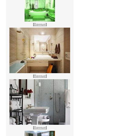
[
Ванные
]
[
Ванные
]
[
Ванные
]