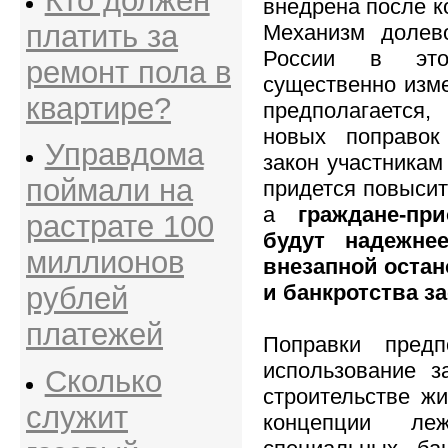
Кто должен
внедрена после к
платить за
Механизм долево
России в эт
ремонт пола в
существенно изме
квартире?
предполагается
новых поправок
Управдома
закон участникам
поймали на
придется повысит
а
граждане-пр
растрате 100
будут надежне
миллионов
внезапной остан
и банкротства з
рублей
платежей
Поправки предп
использование з
Сколько
строительстве жи
служит
концепции леж