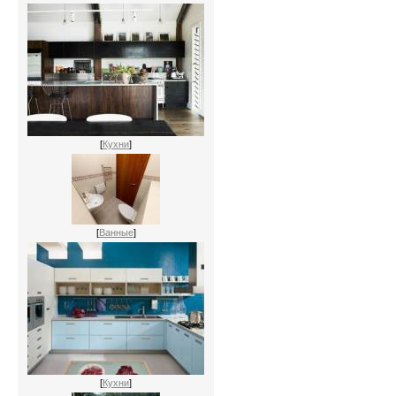
[
Кухни
]
[
Ванные
]
[
Кухни
]