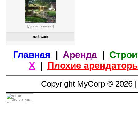
[
Дизайн участка
]
rudecom
Главная
|
Аренда
|
Строи
Х
|
Плохие арендатор
Copyright MyCorp © 2026