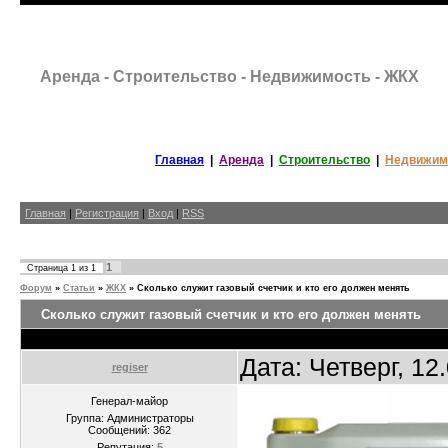
Аренда - Строительство - Недвижимость - ЖКХ
Главная
|
Аренда
|
Строительство
|
Недвижим
Главная
|
Регистрация
|
Вход
|
RSS
1
Страница
1
из
1
Форум
»
Статьи
»
ЖКХ
»
Сколько служит газовый счетчик и кто его должен менять
Сколько служит газовый счетчик и кто его должен менять
Дата: Четверг, 12
regiser
Генерал-майор
Группа: Администраторы
Сообщений:
362
Репутация:
5