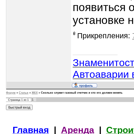
появиться 
установке н
Прикрепления:
Знаменитос
Автоаварии 
Форум
»
Статьи
»
ЖКХ
»
Сколько служит газовый счетчик и кто его должен менять
1
Страница
1
из
1
Главная
|
Аренда
|
Строи