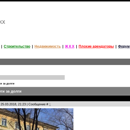
ЖКХ
|
Строительство
|
Недвижимость
|
Ж К Х
|
Плохие арендаторы
|
Форум
и за долги
ги за долги
 25.03.2018, 21:23 | Сообщение #
1