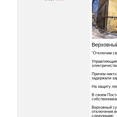
Верховный
"Отключим све
Управляющие 
электричеств
Причем никто
задержали за
На защиту лю
В своем Пост
собственникам
Верховный су
отключения в
следующие: