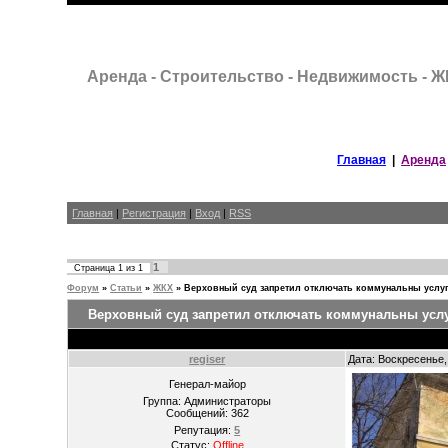
Аренда - Строительство - Недвижимость - 
Главная
|
Аренда
Главная
|
Регистрация
|
Вход
|
RSS
1
Страница
1
из
1
Форум
»
Статьи
»
ЖКХ
»
Верховный суд запретил отключать коммунальны услуг
Верховный суд запретил отключать коммунальны услу
regiser
Дата: Воскресенье,
Генерал-майор
Группа: Администраторы
Сообщений:
362
Репутация:
5
Статус:
Offline