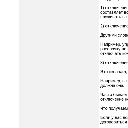
1) отключени
составляет вс
проживать в к
2) отключени
Другими слов
Например, уп
рассрочку по
отключать ко
3) отключени
Это означает
Например, в 
должна она.
Часто бывает 
отключение н
Что получаем
Если у вас в
договориться 