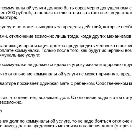
е коммунальной услуги должно быть соразмерно допущенному с
его 300 рублей, то нельзя отключать из-за этого свет, ведь о
вартире;
е услуги не может выходить за пределы действий, которые нео
ами, отключение возможно лишь тогда, когда других механизмов
равляющая организация должна предупредить человека о возник
 оплате коммуналки. Только после того, как будут исчерпаны во
ммунальные услуги;
е коммуналки не должно создавать угрозу жизни и здоровью друг
, что отключение коммунальной услуги не может причинять вред
квартире проживает одинокая мать с ребенком. Собственником к
так, что денег нет, возникает долг. Отключение воды в этой сит
евозможно.
?
озник долг по коммунальной услуге, то не надо бояться отключ
с вами, должна предложить механизм погашения долга (отсрочка,