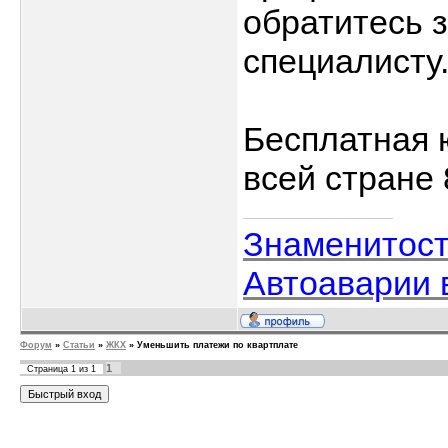
обратитесь з
специалисту
Бесплатная 
всей стране 
Знаменитос
Автоаварии 
Форум
»
Статьи
»
ЖКХ
»
Уменьшить платежи по квартплате
1
Страница
1
из
1