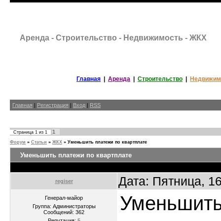
Аренда - Строительство - Недвижимость - ЖКХ
Главная
|
Аренда
|
Строительство
|
Недвижим
Главная
|
Регистрация
|
Вход
|
RSS
1
Страница
1
из
1
Форум
»
Статьи
»
ЖКХ
»
Уменьшить платежи по квартплате
Уменьшить платежи по квартплате
Дата: Пятница, 1
regiser
Уменьшить
Генерал-майор
Группа: Администраторы
Сообщений:
362
Репутация:
5