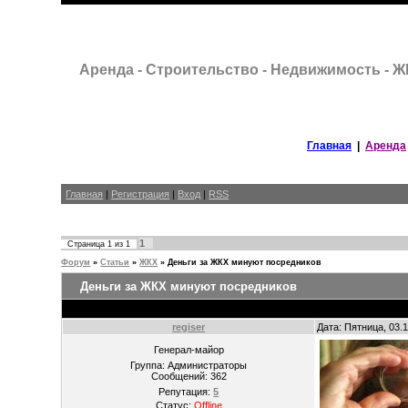
Аренда - Строительство - Недвижимость - 
Главная
|
Аренда
Главная
|
Регистрация
|
Вход
|
RSS
1
Страница
1
из
1
Форум
»
Статьи
»
ЖКХ
»
Деньги за ЖКХ минуют посредников
Деньги за ЖКХ минуют посредников
regiser
Дата: Пятница, 03.
Генерал-майор
Группа: Администраторы
Сообщений:
362
Репутация:
5
Статус:
Offline