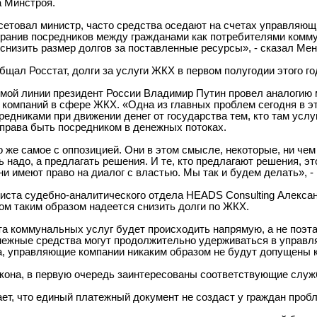
а Минстроя.
 сетовал министр, часто средства оседают на счетах управляю
транив посредников между гражданами как потребителями ком
снизить размер долгов за поставленные ресурсы», - сказал Мен
бщал Росстат, долги за услуги ЖКХ в первом полугодии этого го
ямой линии президент России Владимир Путин провел аналогию 
компаний в сфере ЖКХ. «Одна из главных проблем сегодня в эт
редниками при движении денег от государства тем, кто там усл
 права быть посредником в денежных потоках.
о же самое с оппозицией. Они в этом смысле, некоторые, ни че
 надо, а предлагать решения. И те, кто предлагают решения, э
ни имеют право на диалог с властью. Мы так и будем делать», -
иста судебно-аналитического отдела HEADS Consulting Алексан
ом таким образом надеется снизить долги по ЖКХ.
та коммунальных услуг будет происходить напрямую, а не поэ
нежные средства могут продолжительно удерживаться в управл
а, управляющие компании никаким образом не будут допущены к
акона, в первую очередь заинтересованы соответствующие служб
ает, что единый платежный документ не создаст у граждан проб