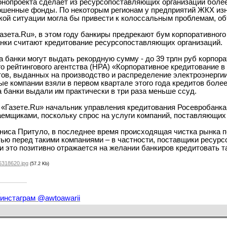
онопроекта сделает из ресурсопоставляющих организаций более
ошенные фонды. По некоторым регионам у предприятий ЖКХ из
акой ситуации могла бы привести к колоссальным проблемам, о
Газета.Ru», в этом году банкиры предрекают бум корпоративног
нки считают кредитование ресурсопоставляющих организаций.
а банки могут выдать рекордную сумму - до 39 трлн руб корпор
 рейтингового агентства (НРА) «Корпоративное кредитование в 
в, выданных на производство и распределение электроэнергии, 
ые компании взяли в первом квартале этого года кредитов более
а банки выдали им практически в три раза меньше ссуд.
 «Газете.Ru» начальник управления кредитования Росевробанка
емщиками, поскольку спрос на услуги компаний, поставляющих 
ниса Притуло, в последнее время происходящая чистка рынка п
ью перед такими компаниями – в частности, поставщики ресурс
и это позитивно отражается на желании банкиров кредитовать т
6318620.jpg
(57.2 Kb)
и
 инстаграм @awtoawarii