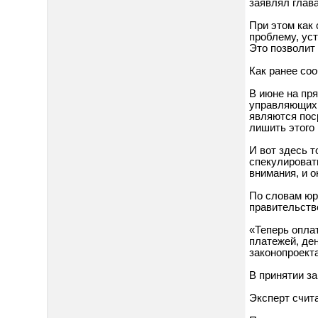
заявлял глав
При этом как
проблему, ус
Это позволит 
Как ранее соо
В июне на пр
управляющих 
являются пос
лишить этого
И вот здесь т
спекулировать
внимания, и о
По словам юр
правительств
«Теперь опла
платежей, де
законопроект
В принятии з
Эксперт счит