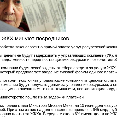
а ЖКХ минуют посредников
работал законопроект о прямой оплате услуг ресурсоснабжающ
м, деньги не будут задерживать у управляющих компаний (УК),
ит задолженность перед поставщиками ресурсов и позволит им 
компании будет освобождены от сбора средств за услуги ЖКХ.
, который предполагает введение типовой формы единого платеж
а позволит исключить управляющие компании из цепочки оплаты
компании будут получать деньги за управление ресурсами, а о
ающим организациям: то есть компаниям, поставляющим воду, т
 министерство пошло из-за задержки платежей.
вал ранее глава Минстроя Михаил Мень, на 19 июня долги за у
лей. При этом из них на долги населения пришлось 645 млрд ру
ванно платят за ЖКХ». В среднем около 6% имеют долги по ЖК