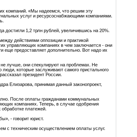
щих компаний. «Мы надеемся, что решим эту
мунальных услуг и ресурсоснабжающими компаниями.
ь.
да достигли 1,2 трлн рублей, увеличившись на 20%.
между действиями оппозиции и практикой
их управляющих компаниях в чем заключается - они
уги еще предоставляет дополнительно. Вот надо их
м не лучше, они спекулируют на проблемах. Не
то люди, которые заслуживают самого пристального
 рассказал президент России.
дра Елизарова, принимая данный законопроект,
тапно. После оплаты гражданами коммунальных
яющих компаниях. Теперь, в случае одобрения
 обработке платежей.
ы», - говорит юрист.
лем с техническим осуществлением оплаты услуг.