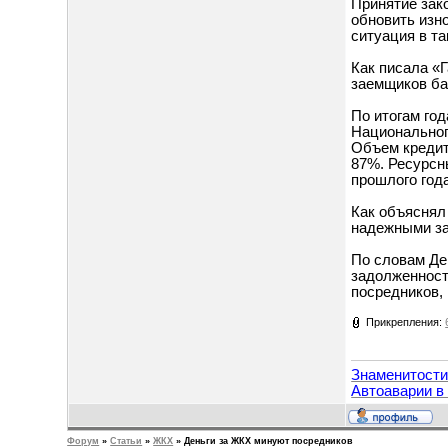
Принятие зак
обновить изн
ситуация в т
Как писала «
заемщиков ба
По итогам год
Национального
Объем кредито
87%. Ресурсн
прошлого год
Как объяснял
надежными за
По словам Де
задолженност
посредников, 
Прикрепления:
Знаменитост
Автоаварии в
Форум
»
Статьи
»
ЖКХ
»
Деньги за ЖКХ минуют посредников