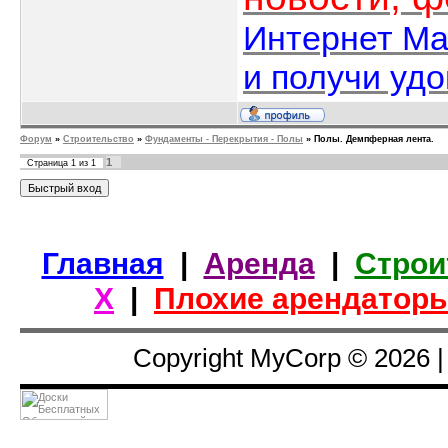
Интернет Ма
и получи уд
Форум
»
Строительство
»
Фундаменты - Перекрытия - Полы
»
Полы. Демпферная лента.
1
Страница
1
из
1
Главная
|
Аренда
|
Строи
Х
|
Плохие арендатор
Copyright MyCorp © 2026