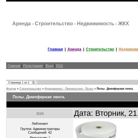
Аренда - Строительство - Недвижимость - ЖКХ
Главная
|
Аренда
|
Строительство
|
Недвижим
Главная
|
Регистрация
|
Вход
|
RSS
1
Страница
1
из
1
Форум
»
Строительство
»
Фундаменты - Перекрытия - Полы
»
Полы. Демпферная лента.
Полы. Демпферная лента.
Дата: Вторник, 2
ptsp
Лейтенант
Группа: Администраторы
Сообщений:
42
Репутация:
3