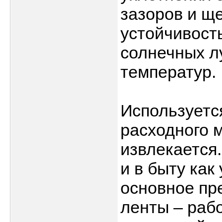
зазоров и щ
устойчивост
солнечных лу
температур.
Используетс
расходного 
извлекается
и в быту как
основное пр
ленты – рабо