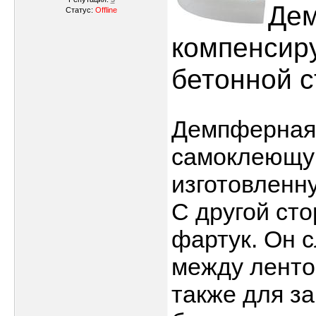
Дем
Статус:
Offline
компенсир
бетонной с
Демпферная 
самоклеющую
изготовленн
C другой ст
фартук. Он 
между лентой
также для з