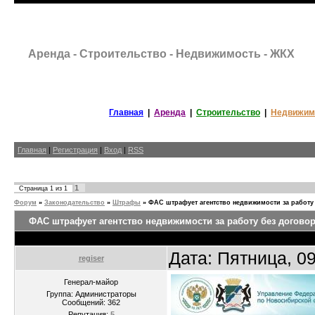
Аренда - Строительство - Недвижимость - ЖКХ
Главная
|
Аренда
|
Строительство
|
Недвижим
Главная
|
Регистрация
|
Вход
|
RSS
1
Страница
1
из
1
Форум
»
Законодательство
»
Штрафы
»
ФАС штрафует агентство недвижимости за работу
ФАС штрафует агентство недвижимости за работу без догово
Дата: Пятница, 0
regiser
Генерал-майор
Группа: Администраторы
Сообщений:
362
Репутация:
5