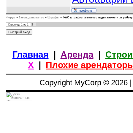
Форум
»
Законодательство
»
Штрафы
»
ФАС штрафует агентство недвижимости за работу
1
Страница
1
из
1
Главная
|
Аренда
|
Строи
Х
|
Плохие арендатор
Copyright MyCorp © 2026