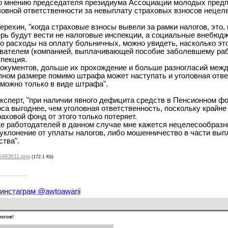
о мнению председателя президиума Ассоциации молодых предп
ловной ответственности за невыплату страховых взносов нецел
ерехин, "когда страховые взносы вывели за рамки налогов, это, 
ерь будут вести не налоговые инспекции, а социальные внебю
 расходы на оплату больничных, можно увидеть, насколько это
вателем (компанией, выплачивающей пособие заболевшему раб
спекция.
окументов, дольше их прохождение и больше разногласий между
упном размере помимо штрафа может наступать и уголовная отве
зможно только в виде штрафа".
эксперт, "при наличии явного дефицита средств в Пенсионном ф
оса выгоднее, чем уголовная ответственность, поскольку крайне
раховой фонд от этого только потеряет.
е работодателей в данном случае мне кажется нецелесообразны
и уклонение от уплаты налогов, либо мошенничество в части вы
ства".
5493611.png
(172.1 Kb)
и
 инстаграм @awtoawarii
логов!