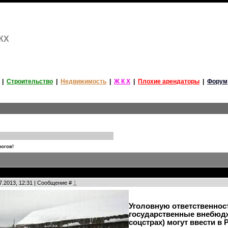
ЖКХ
|
Строительство
|
Недвижимость
|
Ж К Х
|
Плохие арендаторы
|
Форум
логов!
07.2013, 12:31 | Сообщение #
1
Уголовную ответственност
государственные внебюд
соцстрах) могут ввести в 