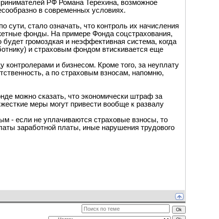
ринимателей РФ Романа Терехина, возможное
есообразно в современных условиях.
по сути, стало означать, что контроль их начисления
джетные фонды. На примере Фонда соцстрахования,
 будет громоздкая и неэффективная система, когда
отнику) и страховым фондом втискивается еще
 контролерами и бизнесом. Кроме того, за неуплату
тственность, а по страховым взносам, напомню,
онде можно сказать, что экономически штраф за
 жесткие меры могут привести вообще к развалу
м - если не уплачиваются страховые взносы, то
платы заработной платы, иные нарушения трудового