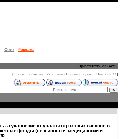
|
Фото
|
Реклама
Приветствую Вас
Гость
[
Новые сообщения
·
Участники
·
Правила форума
·
Поиск
·
RSS
]
ь за уклонение от уплаты страховых взносов в
жетные фонды (пенсионный, медицинский и
РФ.