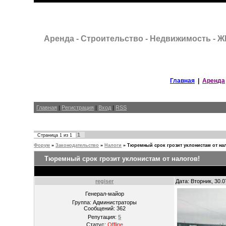
Аренда - Строительство - Недвижимость - 
Главная
|
Аренда
Главная
|
Регистрация
|
Вход
|
RSS
1
Страница
1
из
1
Форум
»
Законодательство
»
Налоги
»
Тюремный срок грозит уклонистам от на
Тюремный срок грозит уклонистам от налогов!
regiser
Дата: Вторник, 30.
Генерал-майор
Группа: Администраторы
Сообщений:
362
Репутация:
5
Статус:
Offline