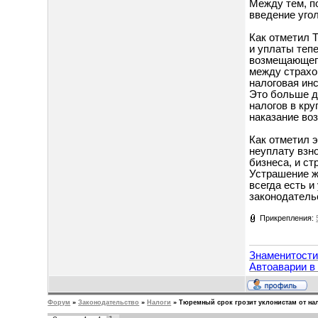
Между тем, п
введение уго
Как отметил Т
и уплаты теп
возмещающего
между страхо
налоговая ин
Это больше д
налогов в кр
наказание во
Как отметил 
неуплату взн
бизнеса, и ст
Устрашение ж
всегда есть 
законодатель
Прикрепления:
Знаменитост
Автоаварии в
Форум
»
Законодательство
»
Налоги
»
Тюремный срок грозит уклонистам от на