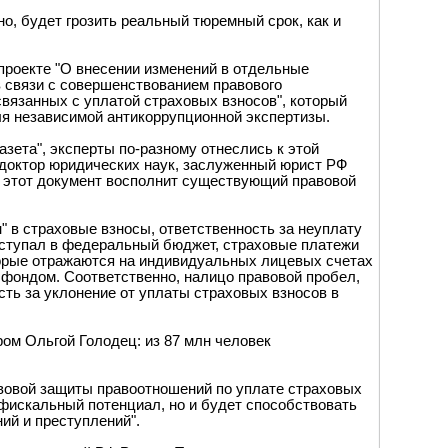
о, будет грозить реальный тюремный срок, как и
опроекте "О внесении изменений в отдельные
 связи с совершенствованием правового
связанных с уплатой страховых взносов", который
я независимой антикоррупционной экспертизы.
азета", эксперты по-разному отнеслись к этой
, доктор юридических наук, заслуженный юрист РФ
о этот документ восполнит существующий правовой
" в страховые взносы, ответственность за неуплату
поступал в федеральный бюджет, страховые платежи
орые отражаются на индивидуальных лицевых счетах
фондом. Соответственно, налицо правовой пробел,
сть за уклонение от уплаты страховых взносов в
м Ольгой Голодец: из 87 млн человек
равовой защиты правоотношений по уплате страховых
фискальный потенциал, но и будет способствовать
ий и преступлений".