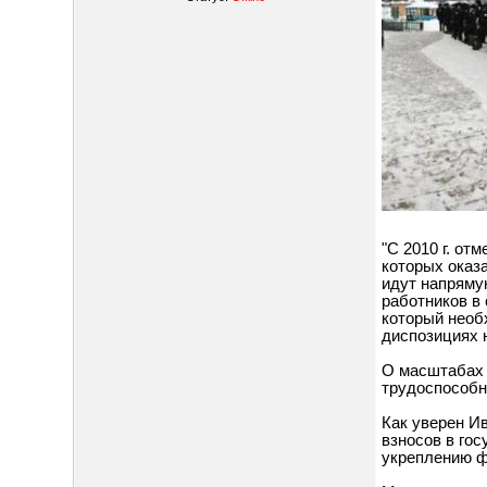
"С 2010 г. от
которых оказ
идут напряму
работников в
который необ
диспозициях н
О масштабах 
трудоспособн
Как уверен И
взносов в го
укреплению ф