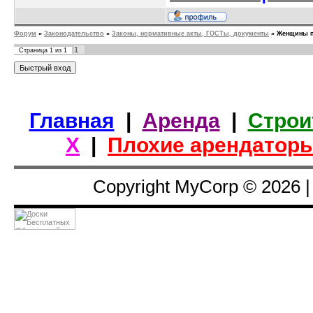
Форум
»
Законодательство
»
Законы, нормативные акты, ГОСТы, документы
»
Женщины по
1
Страница
1
из
1
Главная
|
Аренда
|
Строи
Х
|
Плохие арендатор
Copyright MyCorp © 2026