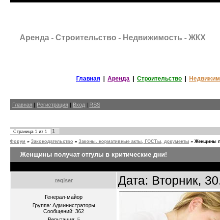
Аренда - Строительство - Недвижимость - ЖКХ
Главная
|
Аренда
|
Строительство
|
Недвижим
Главная
|
Регистрация
|
Вход
|
RSS
1
Страница
1
из
1
Форум
»
Законодательство
»
Законы, нормативные акты, ГОСТы, документы
»
Женщины по
Женщины получат отгулы в критические дни!
Дата: Вторник, 3
regiser
Генерал-майор
Группа: Администраторы
Сообщений:
362
Репутация:
5