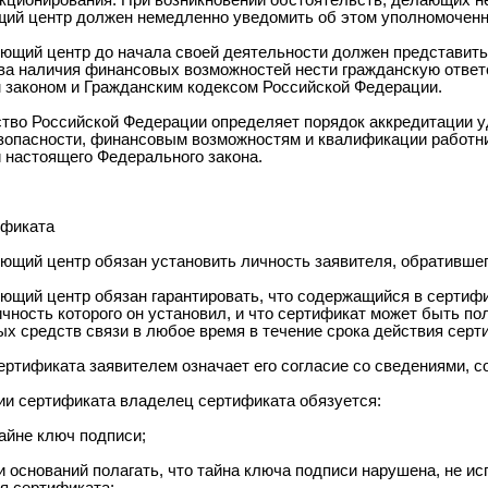
нкционирования. При возникновении обстоятельств, делающих 
ий центр должен немедленно уведомить об этом уполномочен
яющий центр до начала своей деятельности должен представит
ва наличия финансовых возможностей нести гражданскую ответ
законом и Гражданским кодексом Российской Федерации.
ство Российской Федерации определяет порядок аккредитации у
зопасности, финансовым возможностям и квалификации работни
 настоящего Федерального закона.
ификата
яющий центр обязан установить личность заявителя, обратившег
яющий центр обязан гарантировать, что содержащийся в сертиф
ичность которого он установил, и что сертификат может быть п
х средств связи в любое время в течение срока действия серт
сертификата заявителем означает его согласие со сведениями, 
тии сертификата владелец сертификата обязуется:
тайне ключ подписи;
ии оснований полагать, что тайна ключа подписи нарушена, не 