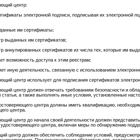
яющий центр:
ертификаты электронной подписи, подписывая их электронной п
зданные им сертификаты;
стр выданных им сертификатов;
стр аннулированных сертификатов из числа тех, которые им выд
ает возможность доступа к этим реестрам;
яет иную деятельность, связанную с использованием электронн
яющий центр использует для подписания сертификатов электрон
яющий центр должен отвечать требованиям безопасности и обл
й статьи, а также выполнять иные условия, установленные нас
остоверяющего центра должны иметь квалификацию, необходи
его центра.
яющий центр до начала своей деятельности должен представи
 удостоверяющего центра, включая меры по обнаружению подде
ий центр должен обеспечить соблюдение условий, предусмотре