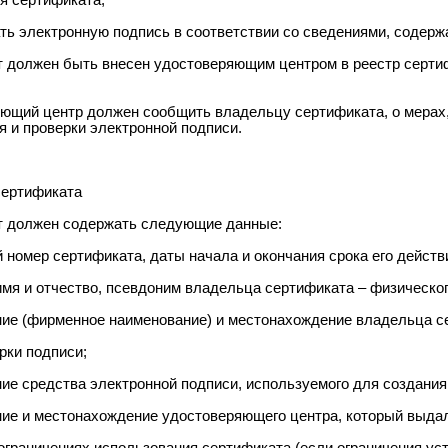
я сертификата;
ать электронную подпись в соответствии со сведениями, содер
т должен быть внесен удостоверяющим центром в реестр серти
яющий центр должен сообщить владельцу сертификата, о мерах
я и проверки электронной подписи.
сертификата
т должен содержать следующие данные:
 номер сертификата, даты начала и окончания срока его действ
имя и отчество, псевдоним владельца сертификата – физическог
ние (фирменное наименование) и местонахождение владельца се
рки подписи;
ние средства электронной подписи, используемого для создания
ние и местонахождение удостоверяющего центра, который выда