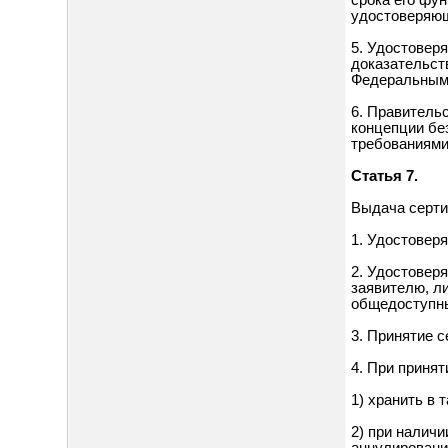
срока его фу
удостоверяющ
5. Удостовер
доказательст
Федеральным 
6. Правитель
концепции бе
требованиями
Статья 7.
Выдача серт
1. Удостовер
2. Удостовер
заявителю, л
общедоступны
3. Принятие 
4. При приня
1) хранить в 
2) при налич