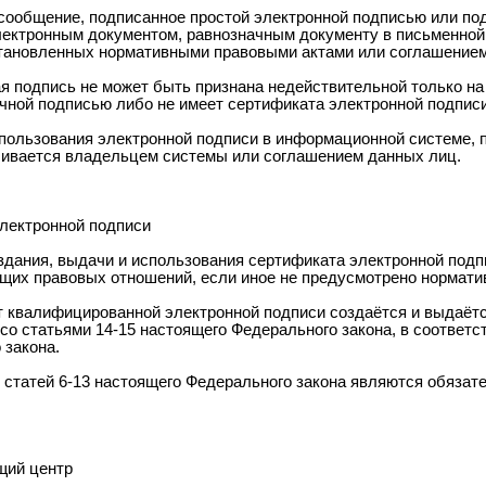
сообщение, подписанное простой электронной подписью или по
лектронным документом, равнозначным документу в письменной
становленных нормативными правовыми актами или соглашением
я подпись не может быть признана недействительной только на 
чной подписью либо не имеет сертификата электронной подписи
спользования электронной подписи в информационной системе, 
ливается владельцем системы или соглашением данных лиц.
лектронной подписи
оздания, выдачи и использования сертификата электронной под
щих правовых отношений, если иное не предусмотрено нормат
т квалифицированной электронной подписи создаётся и выдаёт
со статьями 14-15 настоящего Федерального закона, в соответс
 закона.
я статей 6-13 настоящего Федерального закона являются обяза
щий центр