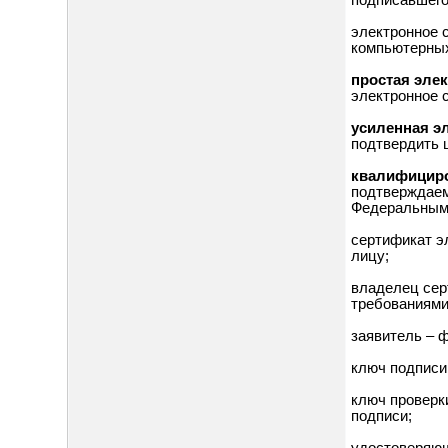
подписавшего
электронное 
компьютерных
простая эле
электронное 
усиленная э
подтвердить 
квалифициро
подтверждаем
Федеральным
сертификат э
лицу;
владелец сер
требованиями
заявитель – 
ключ подписи
ключ проверк
подписи;