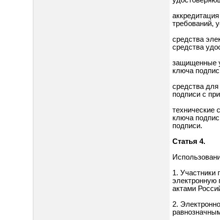
удостоверяющ
аккредитация
требований, 
средства эле
средства удо
защищенные у
ключа подпис
средства для
подписи с пр
технические 
ключа подпис
подписи.
Статья 4.
Использовани
1. Участники
электронную 
актами Росси
2. Электронн
равнозначным