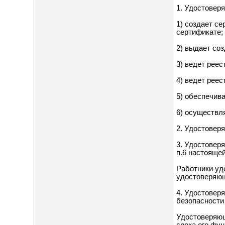
1. Удостовер
1) создает с
сертификате;
2) выдает со
3) ведет рее
4) ведет рее
5) обеспечив
6) осуществл
2. Удостовер
3. Удостовер
п.6 настояще
Работники уд
удостоверяющ
4. Удостовер
безопасности
Удостоверяющ