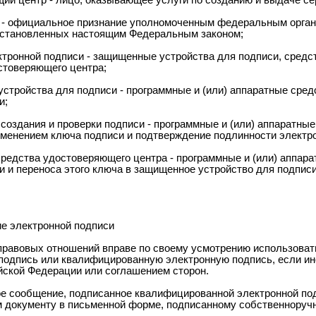
ий центр - лицо, оказывающее услуги по созданию и выдаче се
 - официальное признание уполномоченным федеральным орга
установленных настоящим Федеральным законом;
ктронной подписи - защищенные устройства для подписи, средст
стоверяющего центра;
стройства для подписи - программные и (или) аппаратные сред
и;
 создания и проверки подписи - программные и (или) аппаратны
именением ключа подписи и подтверждение подлинности электро
средства удостоверяющего центра - программные и (или) аппар
и и переноса этого ключа в защищенное устройство для подпис
е электронной подписи
 правовых отношений вправе по своему усмотрению использова
подпись или квалифицированную электронную подпись, если и
йской Федерации или соглашением сторон.
ое сообщение, подписанное квалифицированной электронной по
 документу в письменной форме, подписанному собственноруч