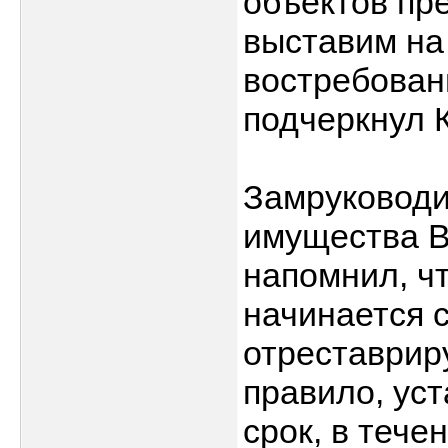
объектов пр
выставим на
востребованн
подчеркнул 
Замруководи
имущества В
напомнил, ч
начинается с
отреставриру
правило, ус
срок, в тече