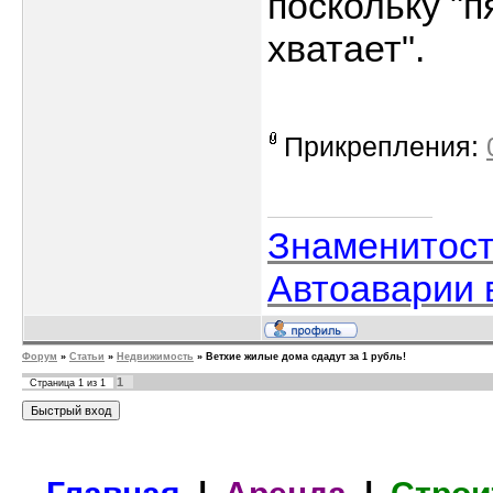
поскольку "п
хватает".
Прикрепления:
Знаменитос
Автоаварии 
Форум
»
Статьи
»
Недвижимость
»
Ветхие жилые дома сдадут за 1 рубль!
1
Страница
1
из
1
Главная
|
Аренда
|
Строи