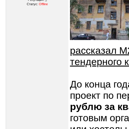
Статус:
Offline
рассказал M
тендерного 
До конца го
проект по п
рублю за к
готовым орг