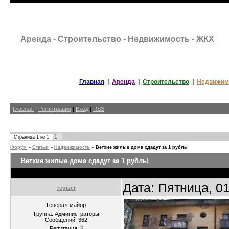
Аренда - Строительство - Недвижимость - ЖКХ
Главная
|
Аренда
|
Строительство
|
Недвижим
Главная
|
Регистрация
|
Вход
|
RSS
1
Страница
1
из
1
Форум
»
Статьи
»
Недвижимость
»
Ветхие жилые дома сдадут за 1 рубль!
Ветхие жилые дома сдадут за 1 рубль!
Дата: Пятница, 0
regiser
Генерал-майор
Группа: Администраторы
Сообщений:
362
Репутация:
5