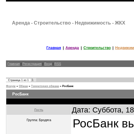
Аренда - Строительство - Недвижимость - ЖКХ
Главная
|
Аренда
|
Строительство
|
Недвижим
Главная
|
Регистрация
|
Вход
|
RSS
1
Страница
1
из
1
Форум
»
Обман
»
Территория обмана
»
РосБанк
РосБанк
Дата: Суббота, 1
Гость
РосБанк в
Группа: Бродяга