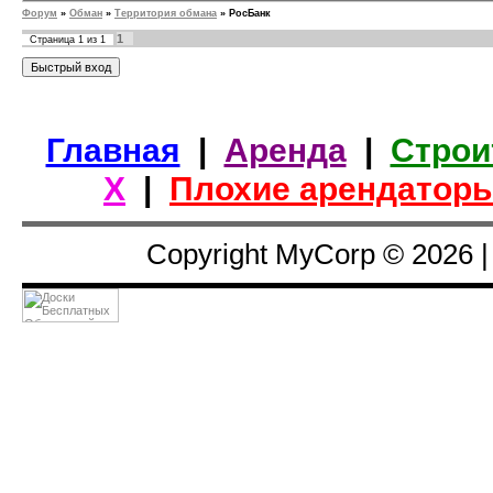
Форум
»
Обман
»
Территория обмана
»
РосБанк
1
Страница
1
из
1
Главная
|
Аренда
|
Строи
Х
|
Плохие арендатор
Copyright MyCorp © 2026