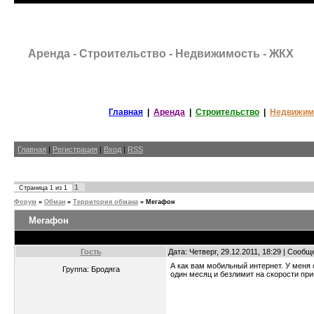
Аренда - Строительство - Недвижимость - ЖКХ
Главная
|
Аренда
|
Строительство
|
Недвижим
Главная
|
Регистрация
|
Вход
|
RSS
1
Страница
1
из
1
Форум
»
Обман
»
Территория обмана
»
Мегафон
Мегафон
Гость
Дата: Четверг, 29.12.2011, 18:29 | Сооб
А как вам мобильный интернет. У меня
Группа: Бродяга
один месяц и безлимит на скорости пр