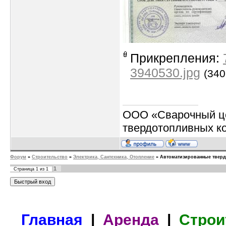
Прикрепления:
3940530.jpg
(340
ООО «Сварочный це
твердотопливных к
Форум
»
Строительство
»
Электрика, Сантехника, Отопление
»
Автоматизированные твер
1
Страница
1
из
1
Главная
|
Аренда
|
Строи