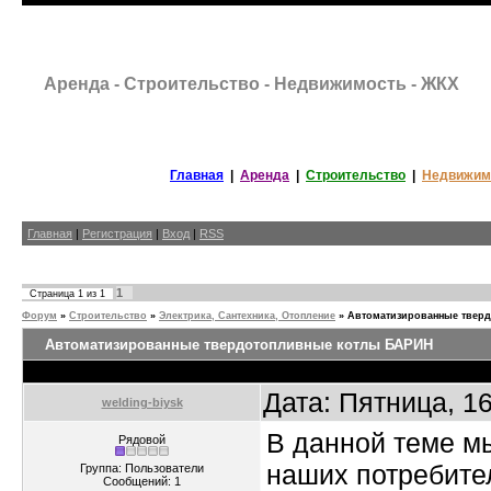
Аренда - Строительство - Недвижимость - ЖКХ
Главная
|
Аренда
|
Строительство
|
Недвижим
Главная
|
Регистрация
|
Вход
|
RSS
1
Страница
1
из
1
Форум
»
Строительство
»
Электрика, Сантехника, Отопление
»
Автоматизированные твер
Автоматизированные твердотопливные котлы БАРИН
Дата: Пятница, 1
welding-biysk
В данной теме м
Рядовой
наших потребите
Группа: Пользователи
Сообщений:
1