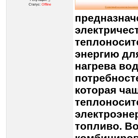
Статус:
Offline
предназнач
электричес
теплоносит
энергию дл
нагрева во
потребносте
которая чащ
теплоносит
электроэнер
топливо. В