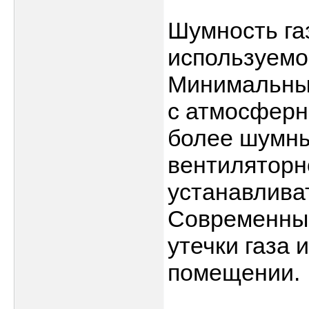
Шумность газ
используемой
Минимальный
с атмосферн
более шумны
вентиляторн
устанавлива
Современный
утечки газа 
помещении.