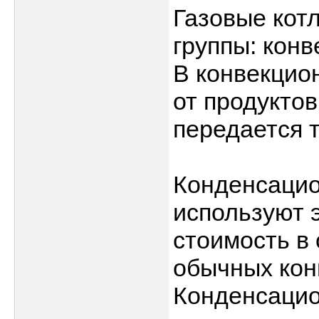
Газовые кот
группы: кон
В конвекцио
от продукто
передается 
Конденсацио
используют э
стоимость в
обычных кон
Конденсацио