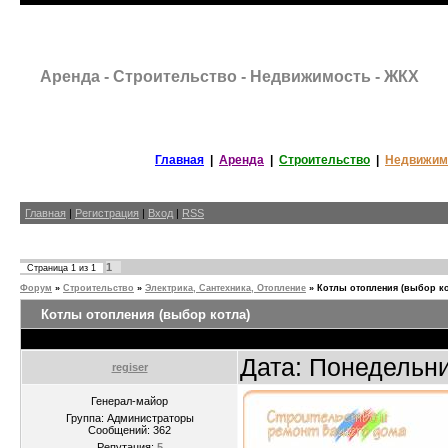
Аренда - Строительство - Недвижимость - ЖКХ
Главная
|
Аренда
|
Строительство
|
Недвижим
Главная
|
Регистрация
|
Вход
|
RSS
1
Страница
1
из
1
Форум
»
Строительство
»
Электрика, Сантехника, Отопление
»
Котлы отопления (выбор ко
Котлы отопления (выбор котла)
Дата: Понедельни
regiser
Генерал-майор
Группа: Администраторы
Сообщений:
362
Репутация:
5