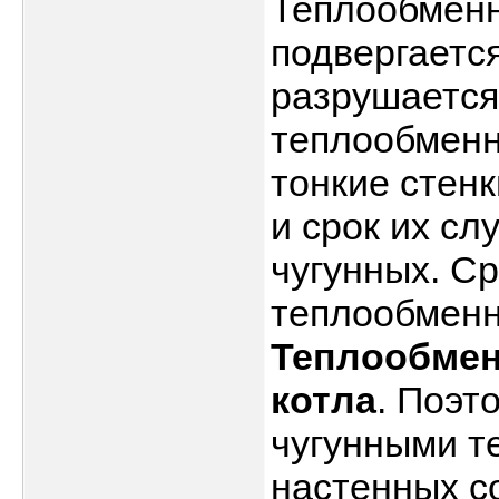
Теплообменн
подвергаетс
разрушается
теплообменн
тонкие стен
и срок их сл
чугунных. С
теплообменни
Теплообмен
котла
. Поэт
чугунными т
настенных с