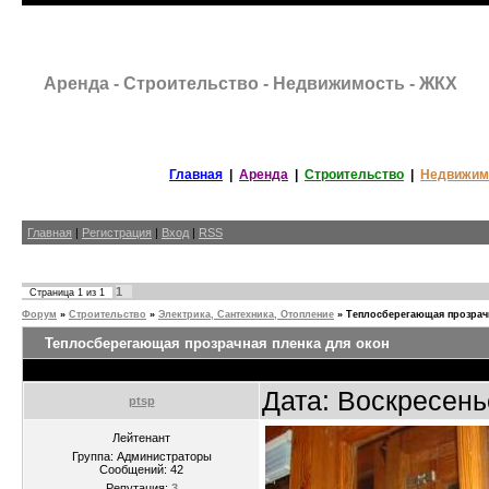
Аренда - Строительство - Недвижимость - ЖКХ
Главная
|
Аренда
|
Строительство
|
Недвижим
Главная
|
Регистрация
|
Вход
|
RSS
1
Страница
1
из
1
Форум
»
Строительство
»
Электрика, Сантехника, Отопление
»
Теплосберегающая прозрачн
Теплосберегающая прозрачная пленка для окон
Дата: Воскресень
ptsp
Лейтенант
Группа: Администраторы
Сообщений:
42
Репутация:
3