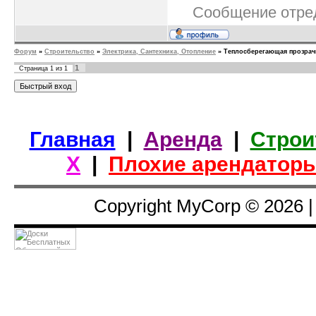
Сообщение отре
Форум
»
Строительство
»
Электрика, Сантехника, Отопление
»
Теплосберегающая прозрачн
1
Страница
1
из
1
Главная
|
Аренда
|
Строи
Х
|
Плохие арендатор
Copyright MyCorp © 2026