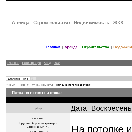
Аренда - Строительство - Недвижимость - ЖКХ
Главная
|
Аренда
|
Строительство
|
Недвижим
Главная
|
Регистрация
|
Вход
|
RSS
1
Страница
1
из
1
Форум
»
Ремонт
»
Кухни, комнаты
»
Пятна на потолке и стенах
Пятна на потолке и стенах
Дата: Воскресень
ptsp
Лейтенант
Группа: Администраторы
На потолке и
Сообщений:
42
Репутация:
3