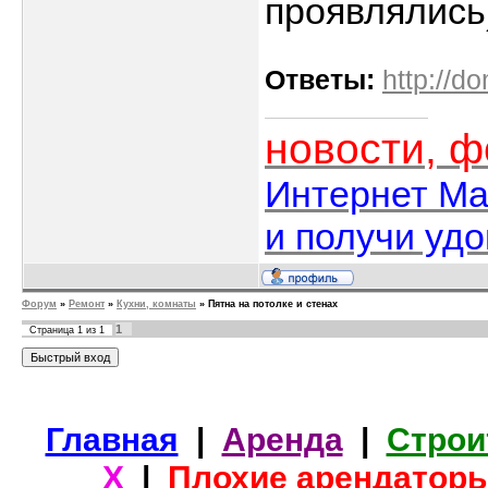
проявлялись
Ответы:
http://d
новости, 
Интернет Ма
и получи уд
Форум
»
Ремонт
»
Кухни, комнаты
»
Пятна на потолке и стенах
1
Страница
1
из
1
Главная
|
Аренда
|
Строи
Х
|
Плохие арендатор