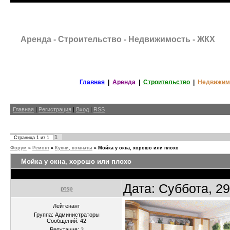
Аренда - Строительство - Недвижимость - ЖКХ
Главная
|
Аренда
|
Строительство
|
Недвижим
Главная
|
Регистрация
|
Вход
|
RSS
1
Страница
1
из
1
Форум
»
Ремонт
»
Кухни, комнаты
»
Мойка у окна, хорошо или плохо
Мойка у окна, хорошо или плохо
Дата: Суббота, 2
ptsp
Лейтенант
Группа: Администраторы
Сообщений:
42
Репутация:
3