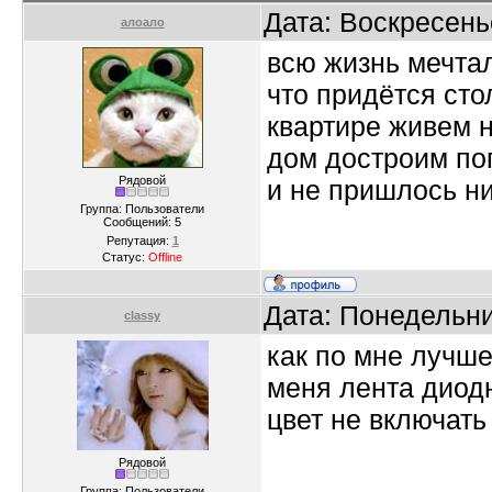
Дата: Воскресень
алоало
всю жизнь мечтал
что придётся сто
квартире живем н
дом достроим по
Рядовой
и не пришлось н
Группа: Пользователи
Сообщений:
5
Репутация:
1
Статус:
Offline
Дата: Понедельни
classy
как по мне лучше
меня лента диодн
цвет не включать
Рядовой
Группа: Пользователи