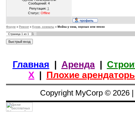
Сообщений:
4
Репутация:
1
Статус:
Offline
Форум
»
Ремонт
»
Кухни, комнаты
»
Мойка у окна, хорошо или плохо
1
Страница
1
из
1
Главная
|
Аренда
|
Строи
Х
|
Плохие арендатор
Copyright MyCorp © 2026