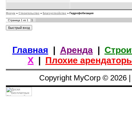
Форум
»
Строительство
»
Благоустройство
»
Гидрофобизация
1
Страница
1
из
1
Главная
|
Аренда
|
Строи
Х
|
Плохие арендатор
Copyright MyCorp © 2026