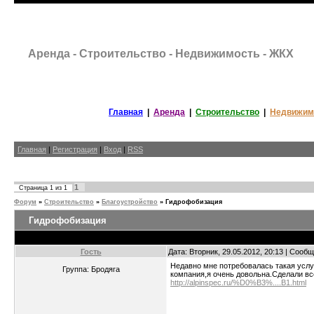
Аренда - Строительство - Недвижимость - ЖКХ
Главная
|
Аренда
|
Строительство
|
Недвижим
Главная
|
Регистрация
|
Вход
|
RSS
1
Страница
1
из
1
Форум
»
Строительство
»
Благоустройство
»
Гидрофобизация
Гидрофобизация
Гость
Дата: Вторник, 29.05.2012, 20:13 | Сооб
Недавно мне потребовалась такая услу
Группа: Бродяга
компания,я очень довольна.Сделали вс
http://alpinspec.ru/%D0%B3%....B1.html