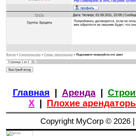
Гость
Дата: Четверг, 01.09.2011, 23:09 | Сооб
Попробовать договорится, если не полу
Группа: Бродяга
жек обратится не лишним будет, что он
Форум
»
Строительство
»
Стены, перегородки
»
Подскажите пожалуйста кто знает
1
Страница
1
из
1
Главная
|
Аренда
|
Строи
Х
|
Плохие арендатор
Copyright MyCorp © 2026