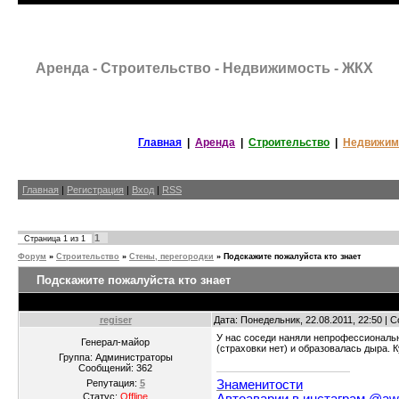
Аренда - Строительство - Недвижимость - ЖКХ
Главная
|
Аренда
|
Строительство
|
Недвижим
Главная
|
Регистрация
|
Вход
|
RSS
1
Страница
1
из
1
Форум
»
Строительство
»
Стены, перегородки
»
Подскажите пожалуйста кто знает
Подскажите пожалуйста кто знает
regiser
Дата: Понедельник, 22.08.2011, 22:50 |
У нас соседи наняли непрофессиональн
Генерал-майор
(страховки нет) и образовалась дыра.
Группа: Администраторы
Сообщений:
362
Знаменитости
Репутация:
5
Статус:
Offline
Автоаварии в инстаграм @awt