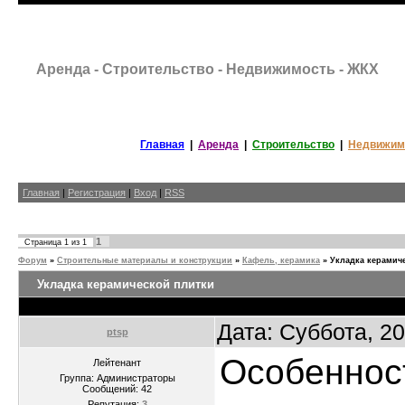
Аренда - Строительство - Недвижимость - ЖКХ
Главная
|
Аренда
|
Строительство
|
Недвижим
Главная
|
Регистрация
|
Вход
|
RSS
1
Страница
1
из
1
Форум
»
Строительные материалы и конструкции
»
Кафель, керамика
»
Укладка керамич
Укладка керамической плитки
Дата: Суббота, 2
ptsp
Особеннос
Лейтенант
Группа: Администраторы
Сообщений:
42
Репутация:
3