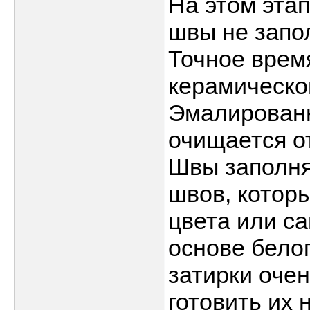
На этом эта
швы не запол
Точное врем
керамической
Эмалированн
очищается от
Швы заполня
швов, котор
цвета или с
основе бело
затирки оче
готовить их