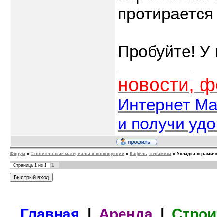
протирается
Пробуйте! У 
новости, 
Интернет Ма
и получи уд
Форум
»
Строительные материалы и конструкции
»
Кафель, керамика
»
Укладка керамич
1
Страница
1
из
1
Главная
|
Аренда
|
Строи