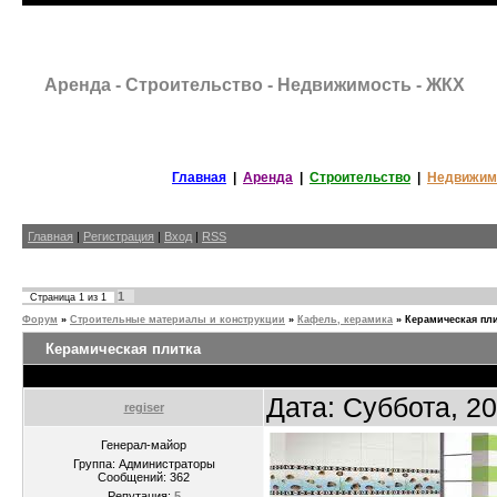
Аренда - Строительство - Недвижимость - ЖКХ
Главная
|
Аренда
|
Строительство
|
Недвижим
Главная
|
Регистрация
|
Вход
|
RSS
1
Страница
1
из
1
Форум
»
Строительные материалы и конструкции
»
Кафель, керамика
»
Керамическая пл
Керамическая плитка
Дата: Суббота, 2
regiser
Генерал-майор
Группа: Администраторы
Сообщений:
362
Репутация:
5