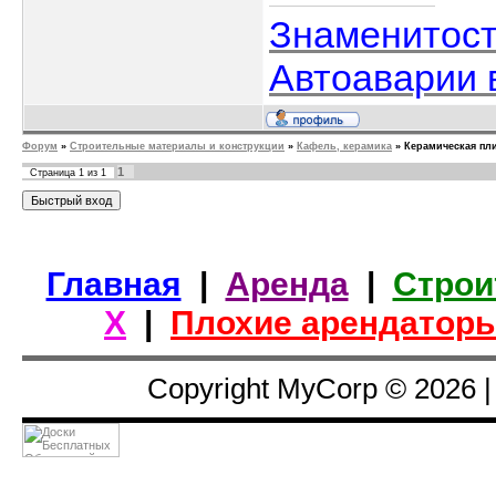
Знаменитос
Автоаварии 
Форум
»
Строительные материалы и конструкции
»
Кафель, керамика
»
Керамическая пл
1
Страница
1
из
1
Главная
|
Аренда
|
Строи
Х
|
Плохие арендатор
Copyright MyCorp © 2026