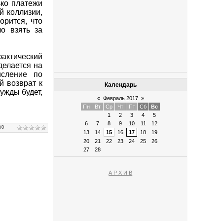
ько платежи
й коллизии,
орится, что
о взять за
актический
делается на
исление по
й возврат к
Календарь
ужды будет,
«
Февраль 2017
»
Пн
Вт
Ср
Чт
Пт
Сб
Вс
1
2
3
4
5
6
7
8
9
10
11
12
0
/
0
13
14
15
16
17
18
19
20
21
22
23
24
25
26
27
28
А Р Х И В