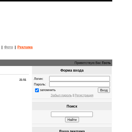
|
Фото
|
Реклама
Приветствую Вас
Гость
Форма входа
Логин:
21:51
Пароль:
запомнить
Забыл пароль
|
Регистрация
Поиск
Ваша реклама