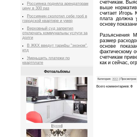
счетчикам. Выяс
Россиянка подняла арендаторам
выше норматива
цену в 300 раз
считает Игорь 
Россиянин сколотил себе гроб в
плата должна у
городской квартире и умер
основу показани
Верховный суд запретил
отключать коммунальны услуги за
Разъяснения М
долги
размер расходо
В ЖКХ введут тарифы "эконом",
основе показ
итд
фактическому о
счетчикам прив
Уменьшить платежи по
как и сейчас, ог
квартплате
Фотоальбомы
Категория
:
ЖКХ
|
Просмотров
Всего комментариев
:
0
[
Кухни
]