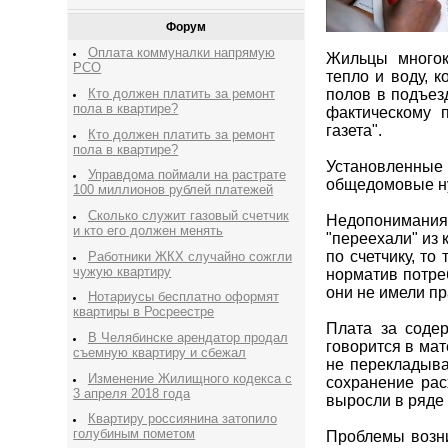
Форум
Оплата коммуналки напрямую
Жильцы многок
РСО
тепло и воду, 
Кто должен платить за ремонт
полов в подъез
пола в квартире?
фактическому 
газета".
Кто должен платить за ремонт
пола в квартире?
Установленные
Управдома поймали на растрате
общедомовые ну
100 миллионов рублей платежей
Сколько служит газовый счетчик
Недопонимания 
и кто его должен менять
"переехали" из
по счетчику, т
Работники ЖКХ случайно сожгли
чужую квартиру
норматив потре
они не имели пр
Нотариусы бесплатно оформят
квартиры в Росреестре
Плата за соде
В Челябинске арендатор продал
говорится в мат
съемную квартиру и сбежал
не перекладыва
Изменение Жилищного кодекса с
сохранение рас
3 апреля 2018 года
выросли в ряде 
Квартиру россиянина затопило
голубиным пометом
Проблемы возни