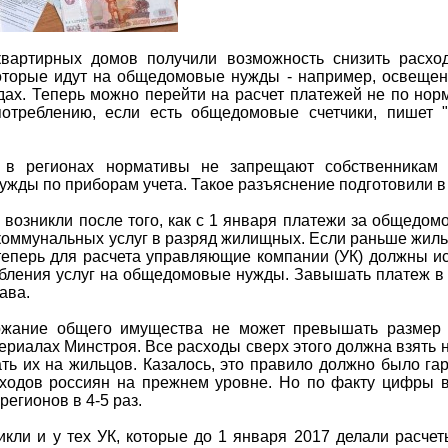
вартирных домов получили возможность снизить расход
которые идут на общедомовые нужды - например, освеще
дах. Теперь можно перейти на расчет платежей не по норм
потреблению, если есть общедомовые счетчики, пишет "
 в регионах нормативы не запрещают собственникам 
жды по приборам учета. Такое разъяснение подготовили в
возникли после того, как с 1 января платежи за общедо
 коммунальных услуг в разряд жилищных. Если раньше жил
о теперь для расчета управляющие компании (УК) должны и
бления услуг на общедомовые нужды. Завышать платеж в
ава.
ржание общего имущества не может превышать размер 
ериалах Минстроя. Все расходы сверх этого должна взять н
ть их на жильцов. Казалось, это правило должно было га
ходов россиян на прежнем уровне. Но по факту цифры в
регионов в 4-5 раз.
кли и у тех УК, которые до 1 января 2017 делали расчет