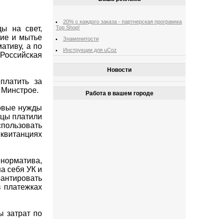
20% с каждого заказа - партнерская программа
ы на свет,
Top Shop!
ние и мытье
Знаменитости
ативу, а по
Инструкции для uCoz
Российская
Новости
платить за
 Минстрое.
Работа в вашем городе
мовые нужды
ьцы платили
спользовать
 квитанциях
норматива,
а себя УК и
рантировать
 платежках
ы затрат по