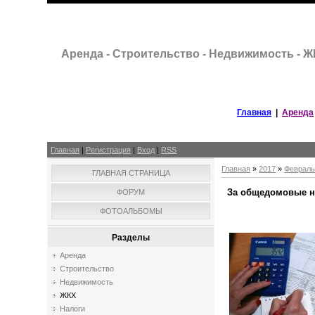
Аренда - Строительство - Недвижимость - 
Главная
|
Аренда
Главная
|
Регистрация
|
Вход
|
RSS
Главная
»
2017
»
Феврал
ГЛАВНАЯ СТРАНИЦА
За общедомовые н
ФОРУМ
ФОТОАЛЬБОМЫ
Разделы
Аренда
Строительство
Недвижимость
ЖКХ
Налоги