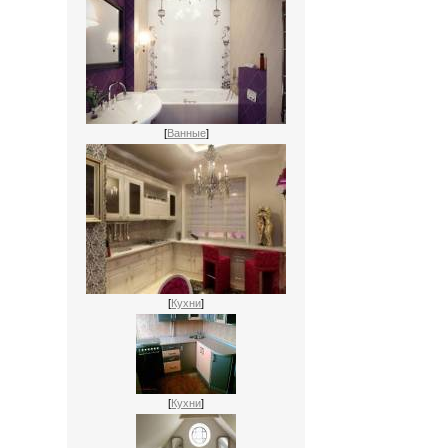
[
Ванные
]
[
Кухни
]
[
Кухни
]