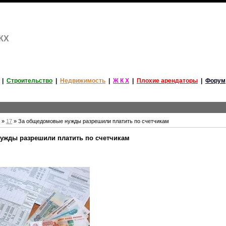
ЖКХ
|
Строительство
|
Недвижимость
|
Ж К Х
|
Плохие арендаторы
|
Форум
ь
»
17
» За общедомовые нужды разрешили платить по счетчикам
ужды разрешили платить по счетчикам