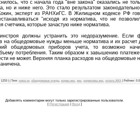
нилось, что с начала года "вне закона" оказались не тол
, но и ниже него. Это стало результатом законодательно
Кокин, эксперт из РАНХиГС. В Жилищном кодексе РФ гов
станавливаться "исходя из норматива, что не позволил
я счетчика, которые зачастую ниже норматива.
инстроя должны устранить это недоразумение. Если ф
в на общедомовые нужды меньше норматива и их расчет 
аний общедомовых приборов учета, то возможно нач
бъему потребления. Таким образом к завышению платеже
ести не может. Верхняя планка расходов на общедомовые н
раничена.
: 1253 | |
Теги
:
новости
,
общедомовые нужды
,
нормы жкх
,
жкх
,
нормативы жкх
,
оплата ЖКХ
|
Рейтинг
:
0.
Добавлять комментарии могут только зарегистрированные пользователи.
[
Регистрация
|
Вход
]