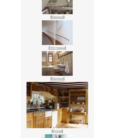
[
Ванные
]
[
Лестницы
]
[
Ванные
]
[
Кухни
]